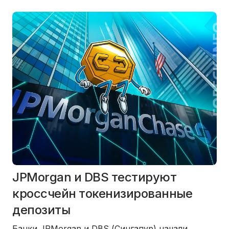
JPMorgan и DBS тестируют
кроссчейн токенизированные
депозиты
Банки
JPMorgan
и
DBS (Сингапур)
начали