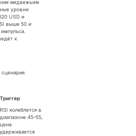
гким медвежьим
жные уровни
620 USD и
SI выше 50 и
 импульса.
ведёт к
 сценария
Триггер
RSI колеблется в
диапазоне 45–55,
цена
удерживается