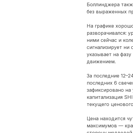
Боллинджера такж
без выраженных п
На графике хорош
разворачивался: у
ними сейчас и кол
сигнализирует ни 
указывает на фазу
движением.
За последние 12–2
последних 6 свече
зафиксировано на
капитализация SHI
текущего ценового
Цена находится чу
максимумов — крат
сторону медведей