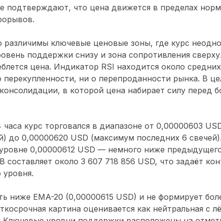
е подтверждают, что цена движется в пределах норм
рорывов.
о различимы ключевые ценовые зоны, где курс неодн
ровень поддержки снизу и зона сопротивления сверх
еблется цена. Индикатор RSI находится около средних
о перекупленности, ни о перепроданности рынка. В ц
 консолидации, в которой цена набирает силу перед
4 часа курс торговался в диапазоне от 0,00000603 U
й) до 0,00000620 USD (максимум последних 6 свечей)
 уровне 0,00000612 USD — немного ниже предыдущего
B составляет около 3 607 718 856 USD, что задаёт кон
 уровня.
ть ниже EMA-20 (0,00000615 USD) и не формирует бол
косрочная картина оценивается как нейтральная с л
. Ключевые уровни поддержки расположены на отмет