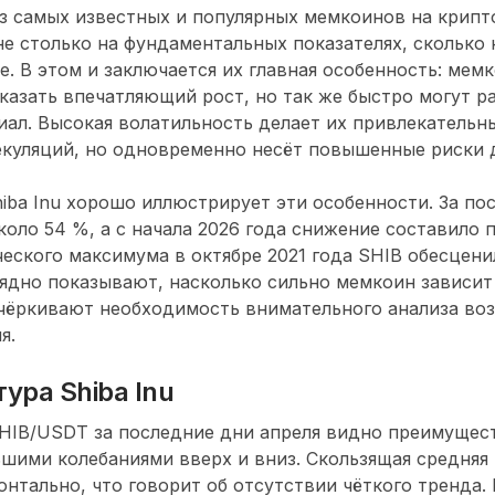
из самых известных и популярных мемкоинов на крип
е столько на фундаментальных показателях, сколько 
е. В этом и заключается их главная особенность: мем
казать впечатляющий рост, но так же быстро могут р
ал. Высокая волатильность делает их привлекательн
куляций, но одновременно несёт повышенные риски 
iba Inu хорошо иллюстрирует эти особенности. За по
коло 54 %, а с начала 2026 года снижение составило 
еского максимума в октябре 2021 года SHIB обесценил
ядно показывают, насколько сильно мемкоин зависит
дчёркивают необходимость внимательного анализа в
я.
тура Shiba Inu
SHIB/USDT за последние дни апреля видно преимущес
шими колебаниями вверх и вниз. Скользящая средняя
онтально, что говорит об отсутствии чёткого тренда.