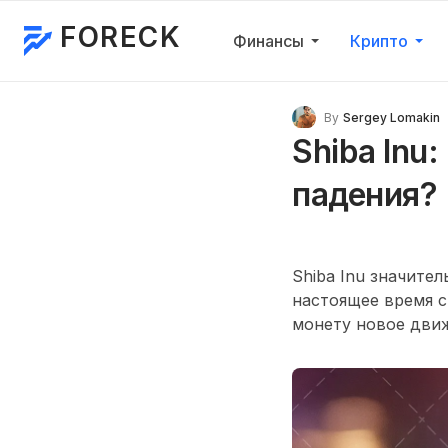
FORECK
Финансы
Крипто
By
Sergey Lomakin
Shiba Inu
падения?
Shiba Inu значите
настоящее время с
монету новое дви