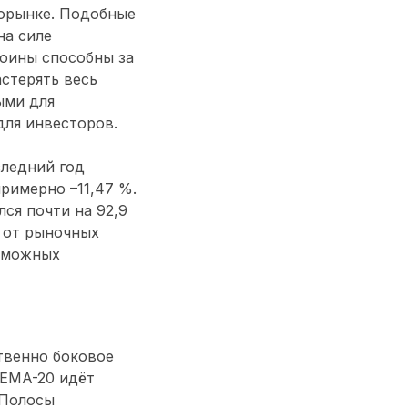
торынке. Подобные
на силе
коины способны за
астерять весь
ыми для
для инвесторов.
следний год
примерно –11,47 %.
ся почти на 92,9
 от рыночных
озможных
твенно боковое
 EMA-20 идёт
 Полосы