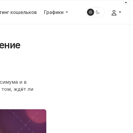
тинг кошельков
Графики
жение
ксимума и в
 том, ждёт ли