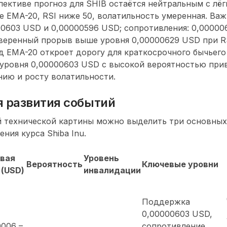
ективе прогноз для SHIB остаётся нейтральным с лё
е EMA-20, RSI ниже 50, волатильность умеренная. Ва
0603 USD и 0,00000596 USD; сопротивления: 0,00000
Уверенный прорыв выше уровня 0,00000629 USD при R
д EMA-20 откроет дорогу для краткосрочного бычьего
уровня 0,00000603 USD с высокой вероятностью при
ию и росту волатильности.
я развития событий
й технической картины можно выделить три основных
ния курса Shiba Inu.
вая
Уровень
Вероятность
Ключевые уровни
 (USD)
инвалидации
Поддержка
0,00000603 USD,
0006 –
сопротивление