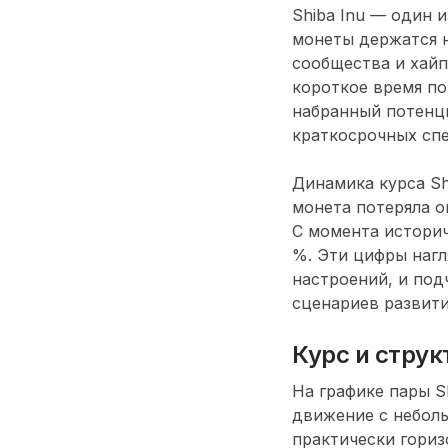
Shiba Inu — один 
монеты держатся н
сообщества и хайп
короткое время по
набранный потенци
краткосрочных спе
Динамика курса Sh
монета потеряла о
С момента историч
%. Эти цифры нагл
настроений, и по
сценариев развити
Курс и струк
На графике пары 
движение с неболь
практически гориз