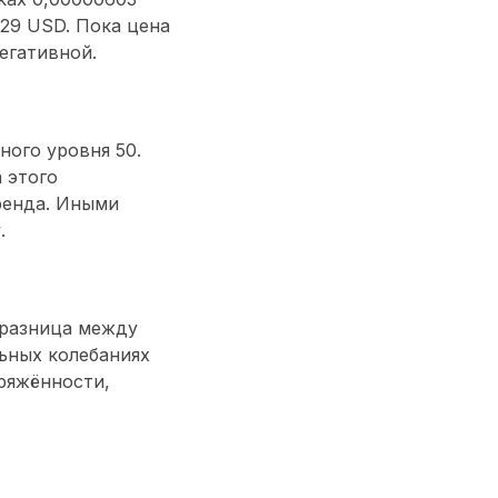
29 USD. Пока цена
егативной.
ного уровня 50.
 этого
ренда. Иными
.
(разница между
льных колебаниях
ряжённости,