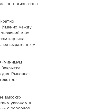
ального диапазона
ократно
у. Именно между
 значений и не
елом картина
 более выраженным
SD (минимум
. Закрытие
 дня. Рыночная
текст для
ее высоких
ёгким уклоном в
ках 0,00000603