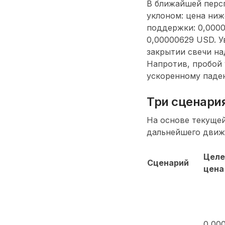
В ближайшей персп
уклоном: цена ниж
поддержки: 0,0000
0,00000629 USD. 
закрытии свечи на
Напротив, пробой 
ускоренному паден
Три сценари
На основе текуще
дальнейшего движе
Целе
Сценарий
цена
0,00