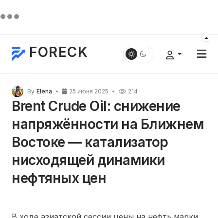
FORECK
By
Elena
25 июня 2025
214
Brent Crude Oil: снижение
напряжённости на Ближнем
Востоке — катализатор
нисходящей динамики
нефтяных цен
В ходе азиатской сессии цены на нефть марки