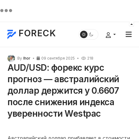
FORECK
By
Ihor
09 сентября 2025
218
AUD/USD: форекс курс
прогноз — австралийский
доллар держится у 0.6607
после снижения индекса
уверенности Westpac
Австралийский доллар прибавляет в стоимости