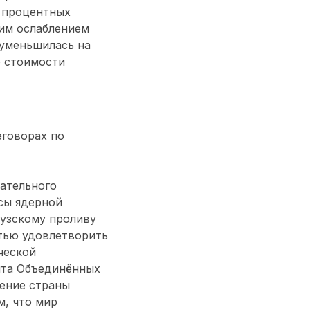
 процентных
ким ослаблением
 уменьшилась на
ю стоимости
еговорах по
чательного
сы ядерной
узскому проливу
стью удовлетворить
ческой
нта Объединённых
шение страны
м, что мир