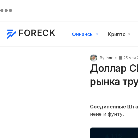
FORECK
Финансы
Крипто
By
Ihor
25 мая 
Доллар С
рынка тр
Соединённые Шта
иене и фунту.