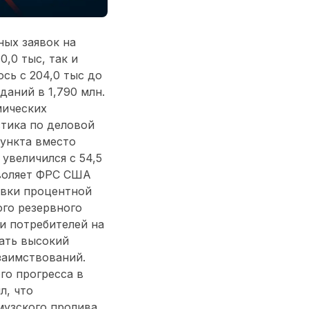
ных заявок на
0,0 тыс, так и
ось с 204,0 тыс до
даний в 1,790 млн.
мических
стика по деловой
пункта вместо
увеличился с 54,5
зволяет ФРС США
овки процентной
ого резервного
и потребителей на
ать высокий
заимствований.
го прогресса в
л, что
музского пролива