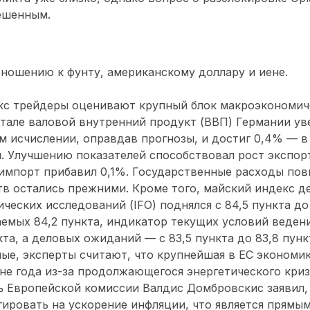
ешенным.
тношению к фунту, американскому доллару и иене.
кс трейдеры оценивают крупный блок макроэкономиче
ртале валовой внутренний продукт (ВВП) Германии ув
м исчислении, оправдав прогнозы, и достиг 0,4% — 
 Улучшению показателей способствовал рост экспорт
 импорт прибавил 0,1%. Государственные расходы повы
в остались прежними. Кроме того, майский индекс д
ческих исследований (IFO) поднялся с 84,5 пункта до
емых 84,2 пункта, индикатор текущих условий ведени
кта, а деловых ожиданий — с 83,5 пункта до 83,8 пунк
е, эксперты считают, что крупнейшая в ЕС экономик
не года из-за продолжающегося энергетического криз
 Европейской комиссии Валдис Домбровскис заявил, 
ировать на ускорение инфляции, что является прямы