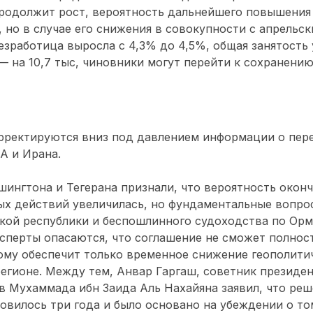
продолжит рост, вероятность дальнейшего повышения
, но в случае его снижения в совокупности с апрельс
безработица выросла с 4,3% до 4,5%, общая занятость
я — на 10,7 тыс, чиновники могут перейти к сохранени
рректируются вниз под давлением информации о пер
А и Ирана.
ингтона и Тегерана признали, что вероятность окон
ых действий увеличилась, но фундаментальные вопро
кой республики и беспошлинного судоходства по Орм
сперты опасаются, что соглашение не сможет полно
ому обеспечит только временное снижение геополити
егионе. Между тем, Анвар Гаргаш, советник президе
 Мухаммада ибн Заида Аль Нахайяна заявил, что ре
овилось три года и было основано на убеждении о то