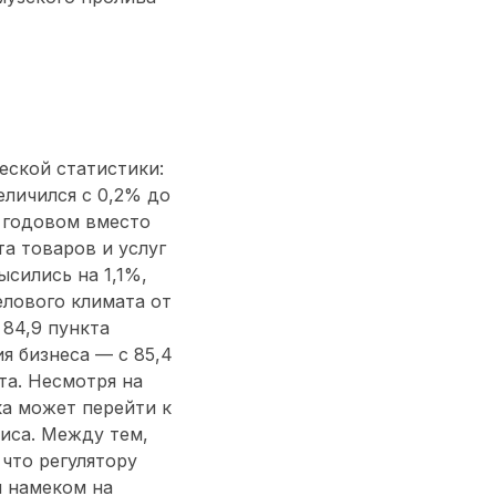
ской статистики:
еличился с 0,2% до
в годовом вместо
а товаров и услуг
сились на 1,1%,
елового климата от
 84,9 пункта
я бизнеса — с 85,4
та. Несмотря на
а может перейти к
иса. Между тем,
что регулятору
м намеком на