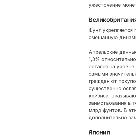
ужесточение моне
Великобритани
Фунт укрепляется 
смешанную динамик
Апрельские данные
1,3% относительно
остался на уровне
самыми значительн
граждан от покупо
существенно ослаб
кризиса, оказыва
заимствования в т
млрд фунтов. В эт
дополнительно за
Япония