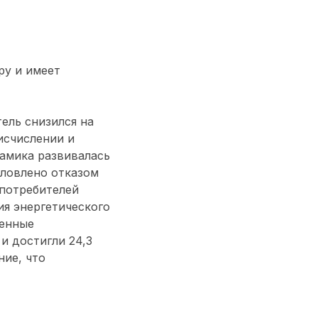
ру и имеет
ель снизился на
исчислении и
намика развивалась
словлено отказом
 потребителей
я энергетического
венные
и достигли 24,3
ние, что