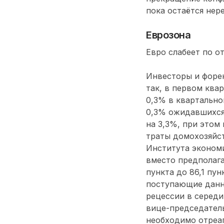
пока остаётся нер
Еврозона
Евро слабеет по о
Инвесторы и форе
так, в первом ква
0,3% в квартально
0,3% ожидавшихся.
на 3,3%, при этом
траты домохозяйст
Института экономи
вместо предполага
пункта до 86,1 пун
поступающие данны
рецессии в середи
вице-председатель
необходимо отреаг