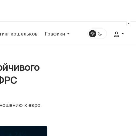
тинг кошельков
Графики
ойчивого
 ФРС
тношению к евро,