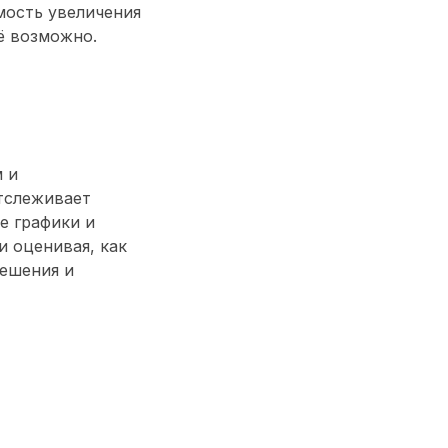
мость увеличения
ё возможно.
 и
тслеживает
е графики и
 оценивая, как
решения и