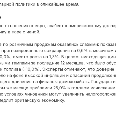
тарной политики в ближайшее время.
я
по отношению к евро, слабеет к американскому долла
у в паре с иеной.
 по розничным продажам оказались слабыми: показат
 прогнозированного сокращения на 0,6% в месячном 
 0,0%, вместо роста на 1,3%. В целом, нисходящая ди
ыми темпами за последние 12 месяцев, что было обу
к топлива (–10,0%). Эксперты отмечают, что доверие
ло на фоне высокой инфляции и опасений продолжени
ющего давление на финансы домохозяйств. Государст
ом же месяце прибавили 25,0% в годовом исчислении 
их условиях чиновники могут увеличить налогообложе
медлит британскую экономику.