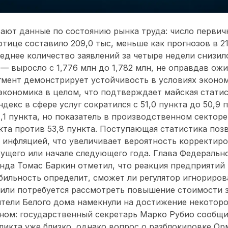
ют данные по состоянию рынка труда: число первич
тице составило 209,0 тыс, меньше как прогнозов в 21
реднее количество заявлений за четыре недели снизил
 — выросло с 1,776 млн до 1,782 млн, не оправдав ожи
гмент демонстрирует устойчивость в условиях эконо
 экономика в целом, что подтверждает майская стати
ндекс в сфере услуг сократился с 51,0 пункта до 50,9 
,1 пункта, но показатель в производственном секторе 
нкта против 53,8 пункта. Поступающая статистика по
с инфляцией, что увеличивает вероятность корректир
кущего или начале следующего года. Глава Федеральн
нда Томас Баркин отметил, что реакция предприятий 
ильность определит, сможет ли регулятор игнориров
 или потребуется рассмотреть повышение стоимости 
тели Белого дома намекнули на достижение некоторо
ном: государственный секретарь Марко Рубио сообщи
икта уже близко, однако вопрос о разблокировке Ор