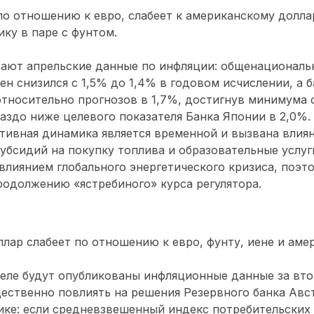
по отношению к евро, слабеет к американскому долла
ку в паре с фунтом.
ают апрельские данные по инфляции: общенациональ
ен снизился с 1,5% до 1,4% в годовом исчислении, а 
относительно прогнозов в 1,7%, достигнув минимума с
аздо ниже целевого показателя Банка Японии в 2,0%.
ативная динамика является временной и вызвана влия
убсидий на покупку топлива и образовательные услуги
влиянием глобального энергетического кризиса, поэто
родолжению «ястребиного» курса регулятора.
лар слабеет по отношению к евро, фунту, иене и аме
еле будут опубликованы инфляционные данные за вто
ественно повлиять на решения Резервного банка Авс
ке: если средневзвешенный индекс потребительских 