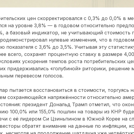
бительских цен скорректировался с 0,3% до 0,0% в м
лся на уровне 3,8% — в годовом относительно предп
%, а базовый индикатор, не учитывающий стоимость 
продемонстрировал нулевые изменения, что в годово
ю показателя с 3,6% до 3,5%. Учитывая эту статистик
рее всего, сохранят процентную ставку в размере 4,0
условиях ускорения темпов роста потребительских ц
их придерживались «голубиной» риторики, решение 
льным перевесом голосов.
ар пытается восстановиться в стоимости, торгуясь н
ем сохраняющейся напряжённости относительно амер
стояния: президент Дональд Трамп отметил, что око
ию 100,0% или 155,0% пошлин на товары из КНР буде
ечи с её лидером Си Цзиньпином в Южной Корее на с
нвесторы обратят внимание на данные по инфляции, к
к, несмотря на продолжение шатдауна уже четвёртую