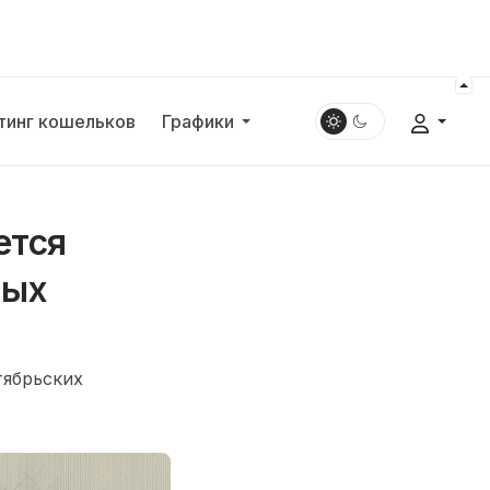
тинг кошельков
Графики
ется
ных
тябрьских