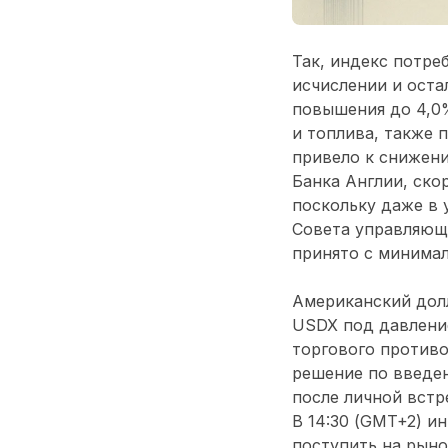
Так, индекс потре
исчислении и оста
повышения до 4,0
и топлива, также 
привело к снижени
Банка Англии, ско
поскольку даже в 
Совета управляющ
принято с минима
Американский долл
USDX под давлени
торгового противо
решение по введен
после личной встр
В 14:30 (GMT+2) и
поступить на рыно