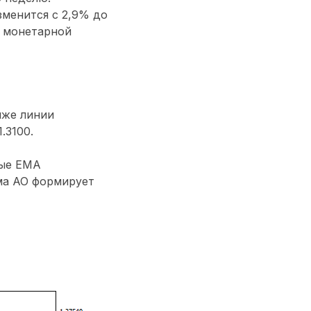
зменится с 2,9% до
о монетарной
иже линии
.3100.
рые ЕМА
мма АО формирует