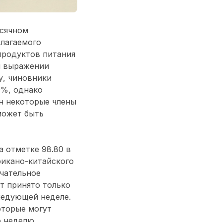
есячном
олагаемого
продуктов питания
м выражении
у, чиновники
0%, однако
ен некоторые члены
может быть
а отметке 98.80 в
икано-китайского
нчательное
т принято только
ледующей неделе.
оторые могут
 неделю.