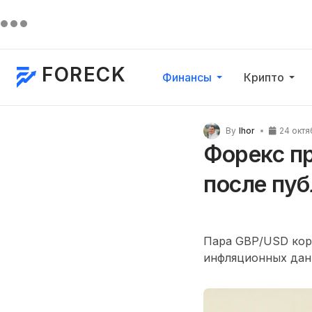
FORECK
Финансы
Крипто
By
Ihor
24 октя
Форекс п
после пу
Пара GBP/USD корр
инфляционных дан