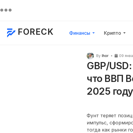
FORECK
Финансы
Крипто
By
Ihor
09 янва
GBP/USD:
что ВВП В
2025 год
Фунт теряет позиц
импульс, сформиро
тогда как рынки г