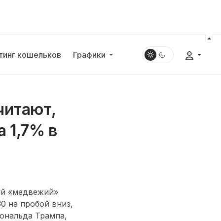
тинг кошельков
Графики
читают,
 1,7% в
ный «медвежий»
0 на пробой вниз,
Дональда Трампа,