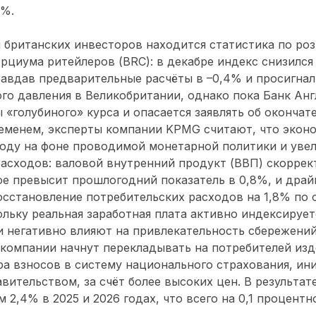
2%.
 британских инвесторов находится статистика по ро
рциума ритейлеров (BRC): в декабре индекс снизился 
равдав предварительные расчёты в –0,4% и просигна
го давления в Великобритании, однако пока Банк Анг
 «голубиного» курса и опасается заявлять об окончат
ременем, эксперты компании KPMG считают, что экон
году на фоне проводимой монетарной политики и уве
асходов: валовой внутренний продукт (ВВП) скоррект
ое превысит прошлогодний показатель в 0,8%, и драй
осстановление потребительских расходов на 1,8% по 
ольку реальная заработная плата активно индексируетс
 негативно влияют на привлекательность сбережений
компании начнут перекладывать на потребителей из
ра взносов в систему национального страхования, и
вительством, за счёт более высоких цен. В результат
 2,4% в 2025 и 2026 годах, что всего на 0,1 процент