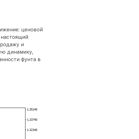
ижение: ценовой
 настоящий
продажу и
ую динамику,
анности фунта в