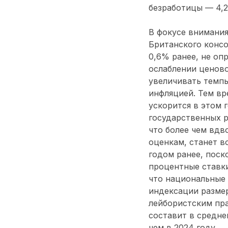
безработицы — 4,
В фокусе внимания
Британского консо
0,6% ранее, не оп
ослаблении ценово
увеличивать темпы
инфляцией. Тем в
ускорится в этом 
государственных р
что более чем вдв
оценкам, станет в
годом ранее, поск
процентные ставки
что национальные 
индексации разме
лейбористским пра
составит в среднем
чем в 2024 году.