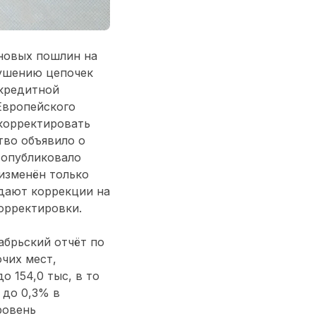
новых пошлин на
рушению цепочек
-кредитной
Европейского
 корректировать
тво объявило о
 опубликовало
 изменён только
идают коррекции на
корректировки.
абрьский отчёт по
чих мест,
о 154,0 тыс, в то
 до 0,3% в
ровень