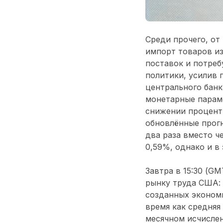
Среди прочего, о
импорт товаров из
поставок и потре
политики, усилив 
центрального банк
монетарные парам
снижении процентн
обновлённые прогн
два раза вместо ч
0,59%, однако и в
Завтра в 15:30 (G
рынку труда США:
созданных экономик
время как средняя
месячном исчислен