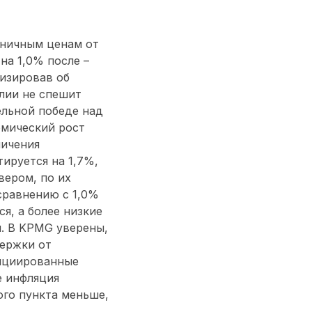
зничным ценам от
на 1,0% после –
лизировав об
лии не спешит
ельной победе над
омический рост
личения
ируется на 1,7%,
вером, по их
сравнению с 1,0%
я, а более низкие
. В KPMG уверены,
держки от
нициированные
е инфляция
ного пункта меньше,