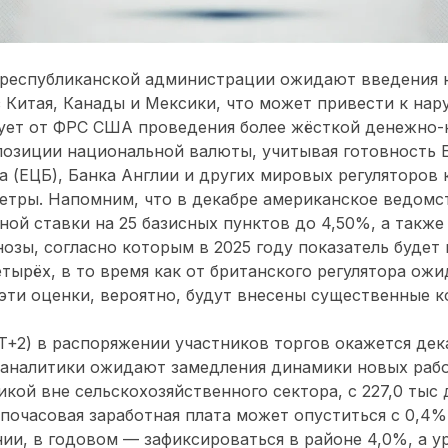
т республиканской администрации ожидают введения 
 Китая, Канады и Мексики, что может привести к на
бует от ФРС США проведения более жёсткой денежно
позиции национальной валюты, учитывая готовность 
а (ЕЦБ), Банка Англии и других мировых регуляторов
етры. Напомним, что в декабре американское ведомс
ой ставки на 25 базисных пунктов до 4,50%, а также
озы, согласно которым в 2025 году показатель будет
етырёх, в то время как от британского регулятора ож
 эти оценки, вероятно, будут внесены существенные 
MT+2) в распоряжении участников торгов окажется дек
 аналитики ожидают замедления динамики новых рабо
ой вне сельскохозяйственного сектора, с 227,0 тыс д
 почасовая заработная плата может опуститься с 0,4%
ии, в годовом — зафиксироваться в районе 4,0%, а у