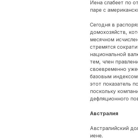
Иена слабеет по о
паре с американск
Сегодня в распоря
домохозяйств, кот
месячном исчислен
стремятся сократи
национальной вал
тем, член правлен
своевременно уже
базовым индексом 
этот показатель п
поскольку компани
дефляционного по
Австралия
Австралийский дол
иене.