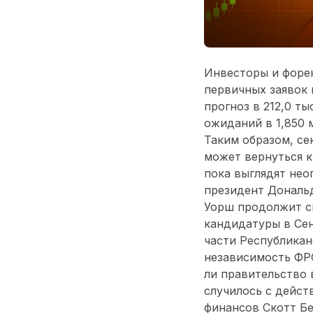
Инвесторы и форек
первичных заявок 
прогноз в 212,0 ты
ожиданий в 1,850 м
Таким образом, се
может вернуться к
пока выглядят нео
президент Дональд
Уорш продолжит см
кандидатуры в Сен
части Республикан
независимость ФРС
ли правительство 
случилось с дейс
финансов Скотт Бе