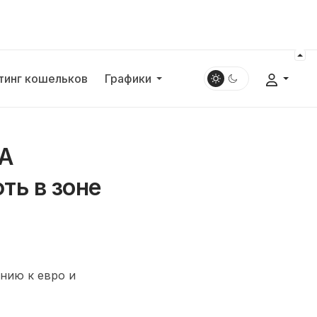
тинг кошельков
Графики
ША
ть в зоне
нию к евро и