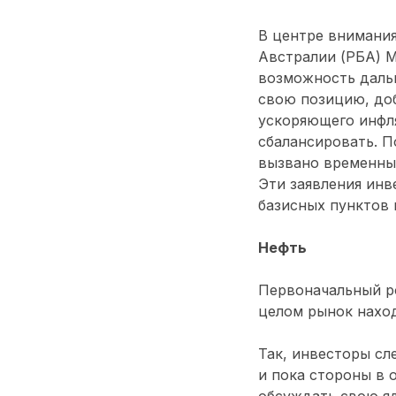
В центре внимания
Австралии (РБА) М
возможность даль
свою позицию, доб
ускоряющего инфл
сбалансировать. П
вызвано временным
Эти заявления инв
базисных пунктов 
Нефть
Первоначальный р
целом рынок наход
Так, инвесторы сл
и пока стороны в
обсуждать свою я