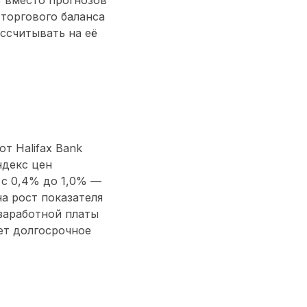
 торгового баланса
ссчитывать на её
т Halifax Bank
ндекс цен
 с 0,4% до 1,0% —
а рост показателя
 заработной платы
ет долгосрочное