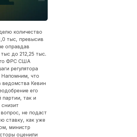
еделю количество
1,0 тыс, превысив
 не оправдав
тыс до 212,25 тыс.
его ФРС США
аги регулятора
. Напомним, что
а ведомства Кевин
еодобрение его
 партии, так и
 снизит
вопрос, не подаст
ю ставку, как уже
ом, министр
есторы оценили