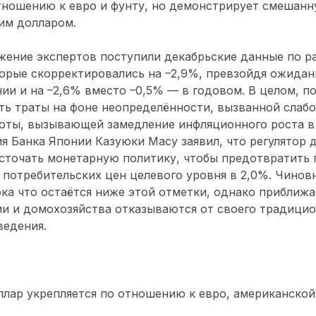
тношению к евро и фунту, но демонстрирует смешан
им долларом.
жение экспертов поступили декабрьские данные по р
орые скорректировались на –2,9%, превзойдя ожидани
ии и на –2,6% вместо –0,5% — в годовом. В целом, п
ть траты на фоне неопределённости, вызванной слаб
юты, вызывающей замедление инфляционного роста в
ия Банка Японии Казуюки Масу заявил, что регулятор 
сточать монетарную политику, чтобы предотвратить
потребительских цен целевого уровня в 2,0%. Чиновн
ока что остаётся ниже этой отметки, однако приближае
и и домохозяйства отказываются от своего традици
ведения.
лар укрепляется по отношению к евро, американской