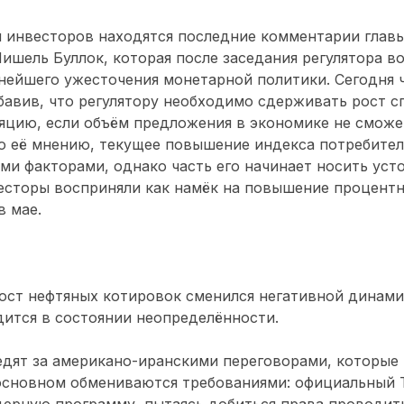
 инвесторов находятся последние комментарии главы
ишель Буллок, которая после заседания регулятора в
нейшего ужесточения монетарной политики. Сегодня 
авив, что регулятору необходимо сдерживать рост с
яцию, если объём предложения в экономике не сможе
о её мнению, текущее повышение индекса потребител
и факторами, однако часть его начинает носить уст
есторы восприняли как намёк на повышение процентн
в мае.
ост нефтяных котировок сменился негативной динами
ится в состоянии неопределённости.
едят за американо-иранскими переговорами, которые 
 основном обмениваются требованиями: официальный 
дерную программу, пытаясь добиться права проводит