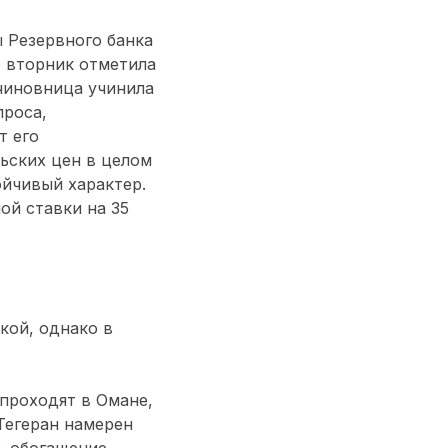
 Резервного банка
о вторник отметила
чиновница учинила
проса,
т его
ьских цен в целом
ойчивый характер.
ой ставки на 35
кой, однако в
проходят в Омане,
Тегеран намерен
ь обогащение