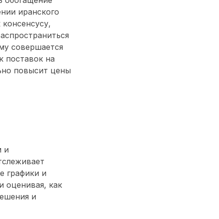
ении иранского
 консенсусу,
распространиться
ому совершается
к поставок на
льно повысит цены
 и
тслеживает
е графики и
 оценивая, как
решения и