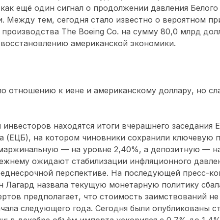
как ещё один сигнал о продолжении давления Белого
. Между тем, сегодня стало известно о вероятном п
производства The Boeing Co. на сумму 80,0 млрд дол
 восстановлению американской экономики.
по отношению к иене и американскому доллару, но сла
 инвесторов находятся итоги вчерашнего заседания 
а (ЕЦБ), на котором чиновники сохранили ключевую 
 маржинальную — на уровне 2,40%, а депозитную — н
прежнему ожидают стабилизации инфляционного давле
реднесрочной перспективе. На последующей пресс-ко
н Лагард назвала текущую монетарную политику сбал
ртов предполагает, что стоимость заимствований не
чала следующего года. Сегодня были опубликованы с
и: в декабре объём импорта ускорился с 0,7% до 1,4