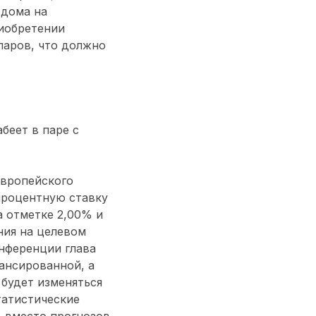
 дома на
риобретении
ларов, что должно
беет в паре с
Европейского
процентную ставку
а отметке 2,00% и
ния на целевом
нференции глава
ансированной, а
 будет изменяться
татистические
% вместо прогнозов