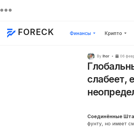
FORECK
Финансы
Крипто
By
Ihor
06 фев
Глобальн
слабеет, 
неопреде
Соединённые Шт
фунту, но имеет с