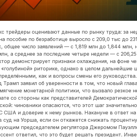
с трейдеры оценивают данные по рынку труда: за н
на пособие по безработице выросло с 209,0 тыс до 23
с, общее число заявлений — с 1,819 млн до 1,844 млн,
лн, а среднее за последние четыре недели — с 206,25 
ктор демонстрирует признаки охлаждения, на фоне ч
 «голубиной» риторике, однако в целом дальнейшие ш
пределёнными, как и вопросы смены его руководства
 Трамп заявил об уверенности в том, что новый глав
ягчение монетарной политики, что вызвало резкое н
ате со стороны как представителей Демократической
ской: чиновники опасаются, что этот шаг значительно
 США и доверие к нему рынков. Накануне в ответ на 
в суд на Уорша, если он откажется снижать процентну
твующим председателем регулятора Джеромом Пауэлл
ссент ответил, что это будет решать президент. Инв