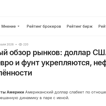
Мнение
Рейтинг брокеров
Рейтинг бирж
Рей
раля 2026
220
ый обзор рынков: доллар С
евро и фунт укрепляются, неф
лённости
аты Америки
Американский доллар слабеет по отноше
мешанную динамику в паре с иеной.