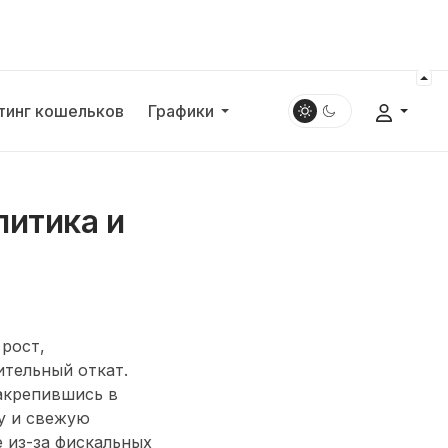
тинг кошельков
Графики
литика и
рост,
ительный откат.
акрепившись в
у и свежую
 из-за фискальных