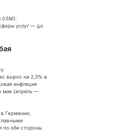
(ISM):
сферы услуг — до
бая
су
кс вырос на 2,3% в
довая инфляция
в мае (апрель —
в Германии,
 Главными
и по обе стороны