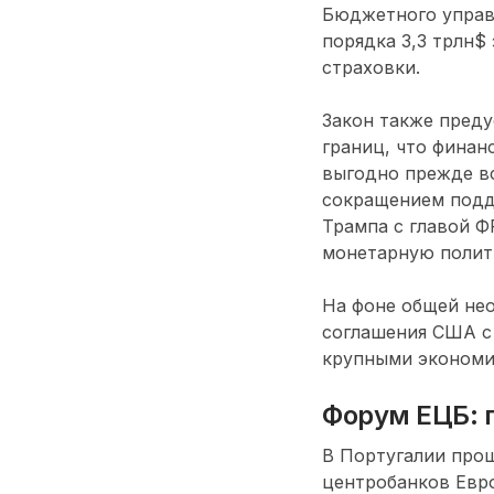
Бюджетного управ
порядка 3,3 трлн$
страховки.
Закон также преду
границ, что финан
выгодно прежде вс
сокращением подд
Трампа с главой 
монетарную полити
На фоне общей не
соглашения США с 
крупными экономи
Форум ЕЦБ: 
В Португалии про
центробанков Евро