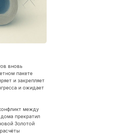
гов вновь
етном пакете
иряет и закрепляет
нгресса и ожидает
конфликт между
 дома прекратил
новой Золотой
 расчёты