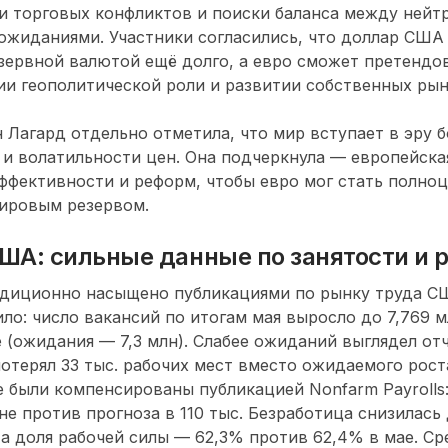
и торговых конфликтов и поиски баланса между ней
жиданиями. Участники согласились, что доллар США
рвной валютой ещё долго, а евро сможет претендов
ии геополитической роли и развитии собственных рын
 Лагард отдельно отметила, что мир вступает в эру 
и волатильности цен. Она подчеркнула — европейска
ффективности и реформ, чтобы евро мог стать полно
ировым резервом.
ША: сильные данные по занятости и р
адиционно насыщено публикациями по рынку труда С
ло: число вакансий по итогам мая выросло до 7,769 м
 (ожидания — 7,3 млн). Слабее ожиданий выглядел от
потерял 33 тыс. рабочих мест вместо ожидаемого роста
 были компенсированы публикацией Nonfarm Payrolls:
не против прогноза в 110 тыс. Безработица снизилась 
 а доля рабочей силы — 62,3% против 62,4% в мае. Ср