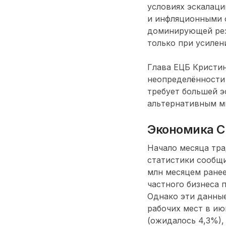
условиях эскалаци
и инфляционными о
доминирующей резе
только при усилен
Глава ЕЦБ Кристин
неопределённости 
требует большей э
альтернативным м
Экономика С
Начало месяца тр
статистики сообщи
млн месяцем ранее
частного бизнеса 
Однако эти данные
рабочих мест в ию
(ожидалось 4,3%),