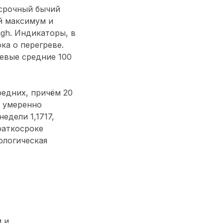
осрочный бычий
й максимум и
gh. Индикаторы, в
ка о перегреве.
чевые средние 100
едних, причём 20
 умеренно
едели 1,1717,
краткосроке
ологическая
 и