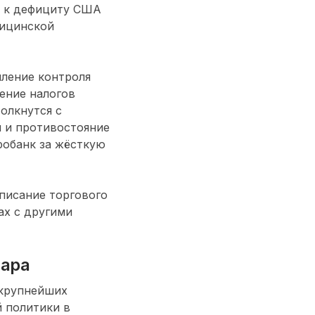
т к дефициту США
дицинской
иление контроля
жение налогов
олкнутся с
 и противостояние
робанк за жёсткую
писание торгового
ах с другими
лара
 крупнейших
 политики в