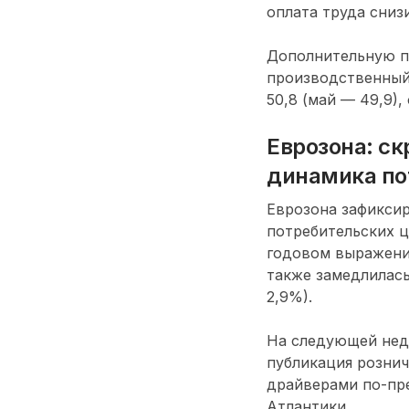
оплата труда сниз
Дополнительную по
производственный 
50,8 (май — 49,9)
Еврозона: с
динамика по
Еврозона зафикси
потребительских ц
годовом выражении
также замедлилась
2,9%).
На следующей нед
публикация рознич
драйверами по-пре
Атлантики.