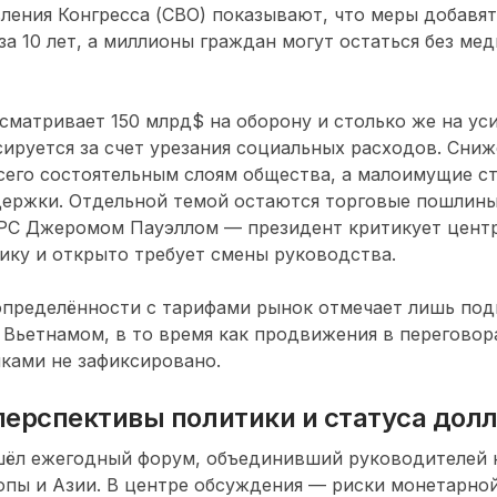
ления Конгресса (CBO) показывают, что меры добавя
 за 10 лет, а миллионы граждан могут остаться без ме
сматривает 150 млрд$ на оборону и столько же на ус
сируется за счет урезания социальных расходов. Сни
его состоятельным слоям общества, а малоимущие ст
ержки. Отдельной темой остаются торговые пошлины
ФРС Джеромом Пауэллом — президент критикует цент
ку и открыто требует смены руководства.
определённости с тарифами рынок отмечает лишь под
Вьетнамом, в то время как продвижения в переговор
ками не зафиксировано.
перспективы политики и статуса дол
шёл ежегодный форум, объединивший руководителей
пы и Азии. В центре обсуждения — риски монетарной