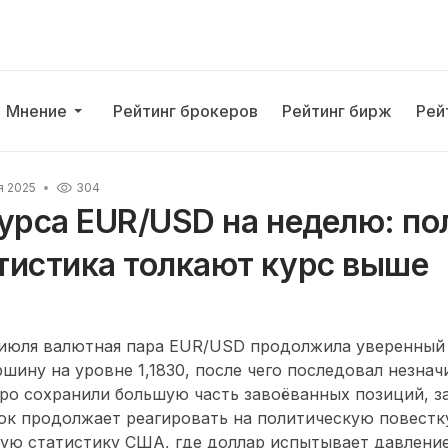
Мнение
Рейтинг брокеров
Рейтинг бирж
Рей
я 2025
304
урса EUR/USD на неделю: по
тистика толкают курс выше
 июля валютная пара EUR/USD продолжила уверенный 
шину на уровне 1,1830, после чего последовал незнач
ро сохранили большую часть завоёванных позиций, з
нок продолжает реагировать на политическую повестк
ую статистику США, где доллар испытывает давление