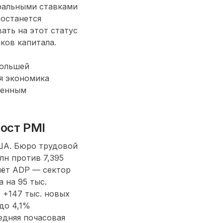
тральными ставками
 останется
ать на этот статус
ков капитала.
большей
я экономика
ценным
ост PMI
ША. Бюро трудовой
лн против 7,395
чёт ADP — сектор
 на 95 тыс.
 +147 тыс. новых
до 4,1%
едняя почасовая