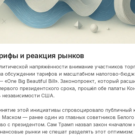
рифы и реакция рынков
литической напряжённости внимание участников тор
на обсуждении тарифов и масштабном налогово-бюдж
«One Big Beautiful Bill». Законопроект, который расш
ервого президентского срока, прошёл обе палаты Ко
ь независимости США.
ринятие этой инициативы спровоцировало публичный 
 Маском — ранее один из главных советников Белого
во с президентом. Сам Трамп назвал закон «началом 
нансовые рынки не спешат разделять этот оптимизм: