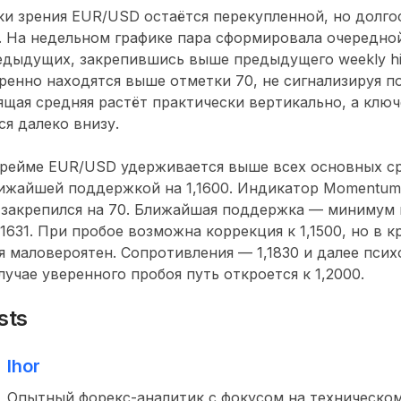
ки зрения EUR/USD остаётся перекупленной, но долг
. На недельном графике пара сформировала очередно
дыдущих, закрепившись выше предыдущего weekly hi
еренно находятся выше отметки 70, не сигнализируя по
ящая средняя растёт практически вертикально, а клю
ся далеко внизу.
рейме EUR/USD удерживается выше всех основных ср
ижайшей поддержкой на 1,1600. Индикатор Momentum
I закрепился на 70. Ближайшая поддержка — минимум н
1631. При пробое возможна коррекция к 1,1500, но в 
 маловероятен. Сопротивления — 1,1830 и далее псих
случае уверенного пробоя путь откроется к 1,2000.
sts
Ihor
Опытный форекс-аналитик с фокусом на техническом