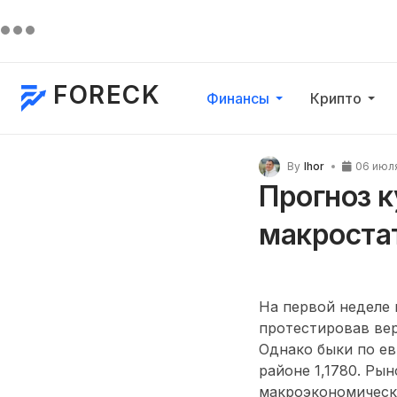
FORECK
Финансы
Крипто
By
Ihor
06 июл
Прогноз к
макроста
На первой неделе
протестировав вер
Однако быки по ев
районе 1,1780. Ры
макроэкономическ