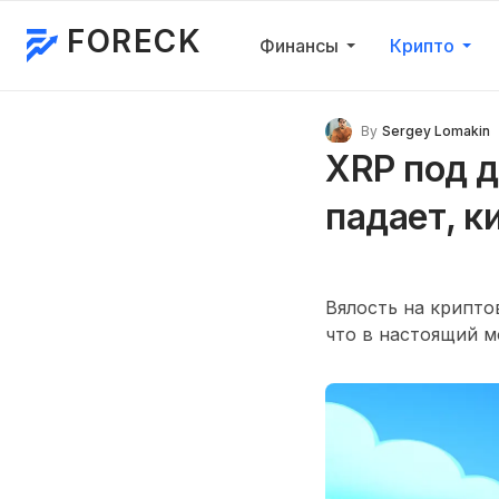
FORECK
Финансы
Крипто
By
Sergey Lomakin
XRP под д
падает, к
Вялость на крипт
что в настоящий м