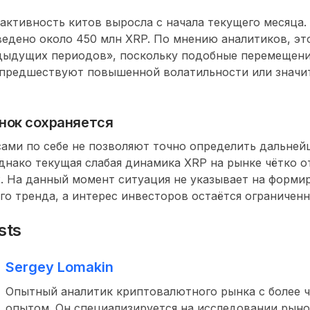
активность китов выросла с начала текущего месяца. 
ведено около
450 млн XRP
. По мнению аналитиков, эт
едыдущих периодов», поскольку подобные перемещен
предшествуют повышенной волатильности или значи
нок сохраняется
ами по себе не позволяют точно определить дальней
днако текущая слабая динамика XRP на рынке чётко о
. На данный момент ситуация не указывает на форми
го тренда
, а интерес инвесторов остаётся ограничен
sts
Sergey Lomakin
Опытный аналитик криптовалютного рынка с более ч
опытом. Он специализируется на исследовании рыно