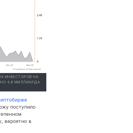
Х ИНВЕСТОРОВ НА
НО 4,8 МИЛЛИАРДА
риптобирже
иржу поступило
тепенном
у
, вероятно в