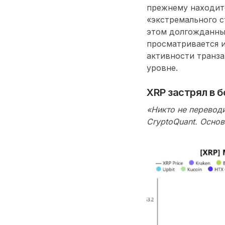
прежнему находит
«экстремального с
этом долгожданный
просматривается 
активности транза
уровне.
XRP застрял в 
«
Никто не перевод
CryptoQuant
. Основ