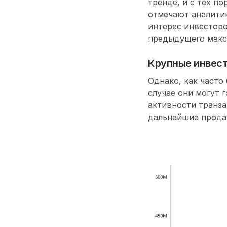
тренде
, и с тех п
отмечают аналитик
интерес инвесторо
предыдущего мак
Крупные инвес
Однако, как часто
случае они могут 
активности транз
дальнейшие прод