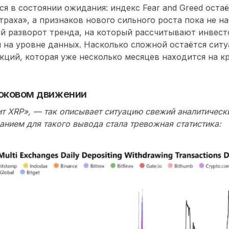
ся в состоянии ожидания: индекс
Fear and Greed
остаё
траха»
, а признаков нового сильного роста пока не н
 разворот тренда, на который рассчитывают инвестор
и на уровне
данных
. Насколько сложной остаётся ситу
кций, которая уже несколько месяцев находится на к
боковом движении
ит XRP
», — так описывает ситуацию свежий аналитическ
анием для такого вывода стала тревожная статистика: