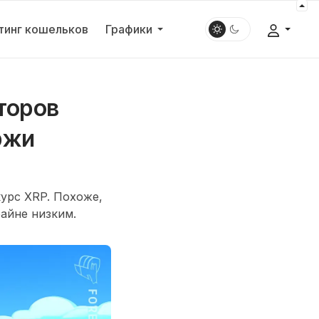
тинг кошельков
Графики
торов
ржи
курс
XRP
. Похоже,
райне низким.