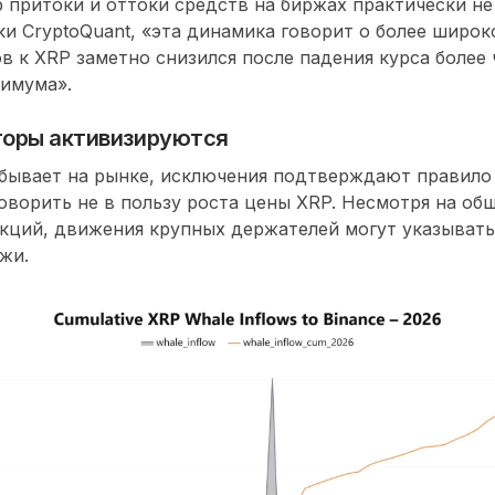
ор притоки и оттоки средств на биржах практически не
и CryptoQuant, «эта динамика говорит о более широк
в к XRP заметно снизился после падения курса более
симума
».
торы активизируются
 бывает на рынке, исключения подтверждают правило
говорить
не в пользу роста цены XRP
. Несмотря на об
акций,
движения крупных держателей могут указыват
ажи
.