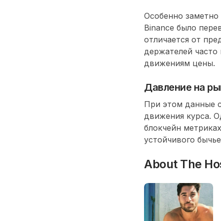
Особенно заметно 
Binance было пере
отличается от пр
держателей часто
движениям цены
.
Давление на ры
При этом данные с
движения курса. О
блокчейн метриках
устойчивого
бычье
About The Ho