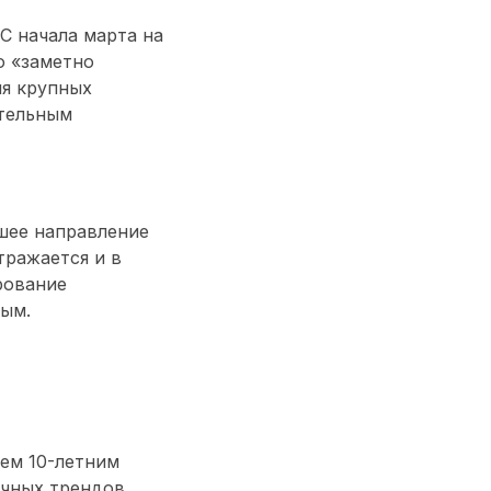
С начала марта на
о «заметно
ия крупных
тельным
шее направление
тражается и в
рование
ным.
ем 10-летним
чных трендов,