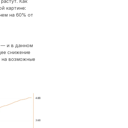
 растут. Как
ой картине:
 чем на
60% от
 — и в данном
щее снижение
ь на возможные