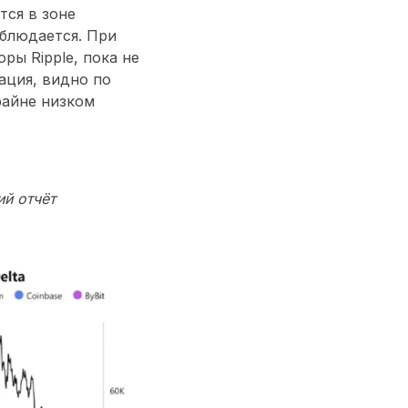
тся в зоне
аблюдается. При
ы Ripple, пока не
ация, видно по
райне низком
ий отчёт