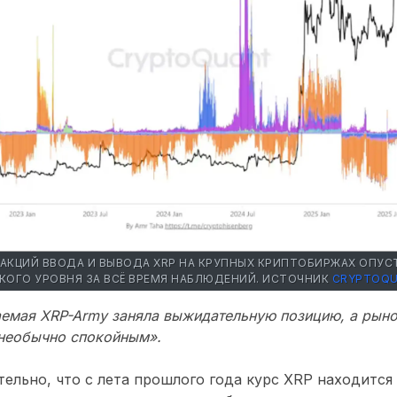
АКЦИЙ ВВОДА И ВЫВОДА XRP НА КРУПНЫХ КРИПТОБИРЖАХ ОПУ
КОГО УРОВНЯ ЗА ВСЁ ВРЕМЯ НАБЛЮДЕНИЙ
. ИСТОЧНИК
CRYPTOQ
ваемая
XRP-Army
заняла выжидательную позицию, а рыно
необычно спокойным».
тельно, что
с лета прошлого года курс XRP находится