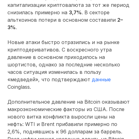
капитализации криптовалюта за тот же период
снизилась примерно на
3,7%
. В секторе
альткоинов потери в основном составили
2–
3%
.
Новые атаки быстро отразились и на рынке
криптодеривативов. С воскресного утра
давление в основном приходилось на
шортистов, однако за последние несколько
часов ситуация изменилась в пользу
«медведей», что подтверждают
данные
Coinglass.
Дополнительное давление на Bitcoin оказывают
макроэкономические факторы из США. После
нового витка конфликта выросли цены на
нефть: WTI и Brent прибавили примерно по
2,6%
, поднявшись к
96 долларам за баррель
.
Рост нефти может косвенно давить на Bitcoin