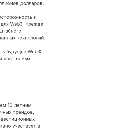
ллионов долларов.
осторожность и
 для Web3, прежде
сштабного
ванных технологий.
ять будущее Web3:
й рост новых
ем 10-летним
чных трендов,
нвестиционных
тивно участвует в