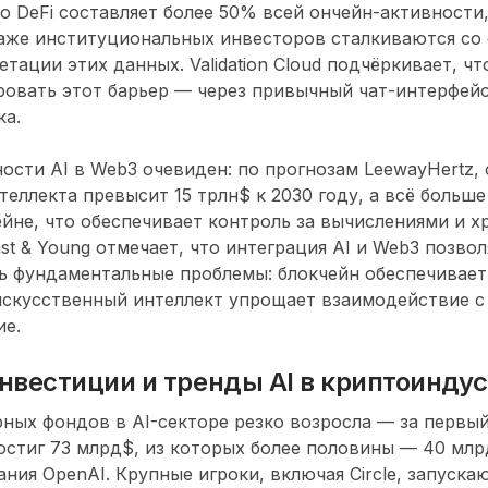
то DeFi составляет более 50% всей ончейн-активности
даже институциональных инвесторов сталкиваются со
тации этих данных. Validation Cloud подчёркивает, чт
овать этот барьер — через привычный чат-интерфейс
ка.
ости AI в Web3 очевиден: по прогнозам LeewayHertz,
теллекта превысит 15 трлн$ к 2030 году, а всё больш
ейне, что обеспечивает контроль за вычислениями и 
st & Young отмечает, что интеграция AI и Web3 позво
ь фундаментальные проблемы: блокчейн обеспечивает
 искусственный интеллект упрощает взаимодействие с
ие.
нвестиции и тренды AI в криптоинду
ных фондов в AI-секторе резко возросла — за первый
остиг 73 млрд$, из которых более половины — 40 мл
ния OpenAI. Крупные игроки, включая Circle, запуска