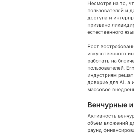
Несмотря на то, ч
пользователей и 
доступа и интерпре
призвано ликвидир
естественного язы
Рост востребованн
искусственного ин
работать на блокч
пользователей. Ern
индустриям решат
доверие для AI, а
массовое внедрен
Венчурные и
Активность венчур
объём вложений д
раунд финансирова