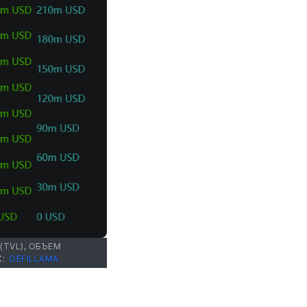
TVL), ОБЪЕМ
К:
DEFILLAMA