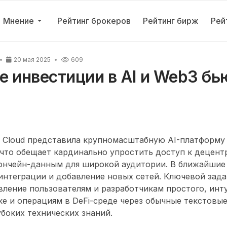
Мнение
Рейтинг брокеров
Рейтинг бирж
Рей
20 мая 2025
609
 инвестиции в AI и Web3 бь
on Cloud представила крупномасштабную AI-платформу 
 что обещает кардинально упростить доступ к децен
 ончейн-данным для широкой аудитории. В ближайши
интеграции и добавление новых сетей. Ключевой задач
вление пользователям и разработчикам простого, инт
ке и операциям в DeFi-среде через обычные текстовы
боких технических знаний.