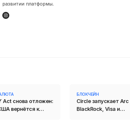
развитии платформы.
АЛЮТА
БЛОКЧЕЙН
 Act снова отложен:
Circle запускает Arc
США вернётся к
BlackRock, Visa и
закону в сентябре
Mastercard