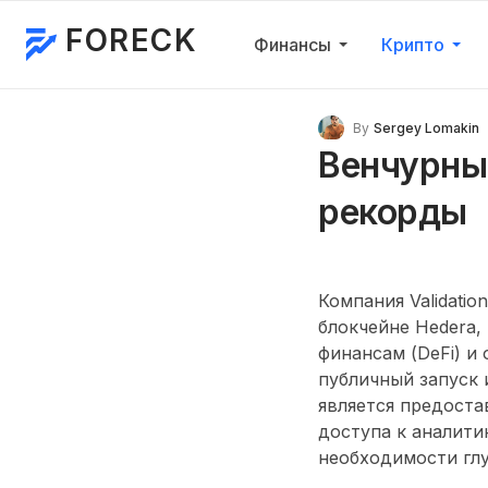
FORECK
Финансы
Крипто
By
Sergey Lomakin
Венчурные
рекорды
Компания Validati
блокчейне Hedera,
финансам (DeFi) и
публичный запуск 
является предоста
доступа к аналити
необходимости глу