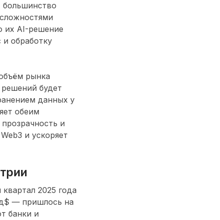
, большинство
 сложностями
о их AI-решение
 и обработку
 объём рынка
е решений будет
хранением данных у
ляет обеим
 прозрачность и
 Web3 и ускоряет
стрии
 квартал 2025 года
рд$ — пришлось на
ют банки и