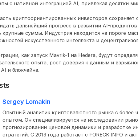
пы с нативной интеграцией AI, привлекая десятки ми
часть криптоориентированных инвесторов сохраняет 
идать дальнейший прогресс в развитии AI-продуктов
 крупные суммы. Индустрия находится на пороге ма
жностей искусственного интеллекта и децентрализо
грации, как запуск Mavrik-1 на Hedera, будут определ
ательского опыта, рост доверия к данным и взрывно
AI и блокчейна.
sts
Sergey Lomakin
Опытный аналитик криптовалютного рынка с более ч
опытом. Он специализируется на исследовании рыно
прогнозировании ценовой динамики и разработке и
стратегий. С 2013 года работает с FORECK.INFO и ак