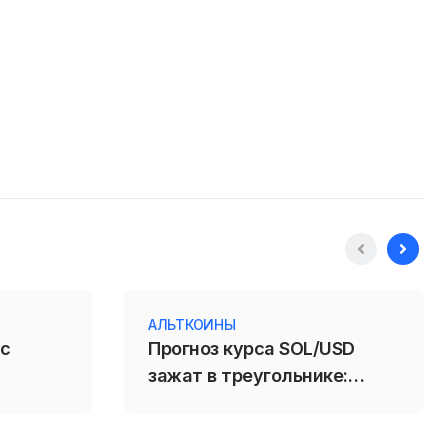
АЛЬТКОИНЫ
 с
Прогноз курса SOL/USD
зажат в треугольнике:
пробой 71,88 усилит
падение Solana