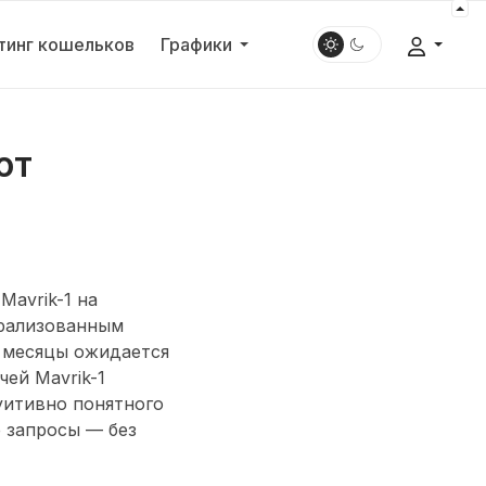
тинг кошельков
Графики
ют
Mavrik-1 на
трализованным
е месяцы ожидается
ей Mavrik-1
уитивно понятного
е запросы — без