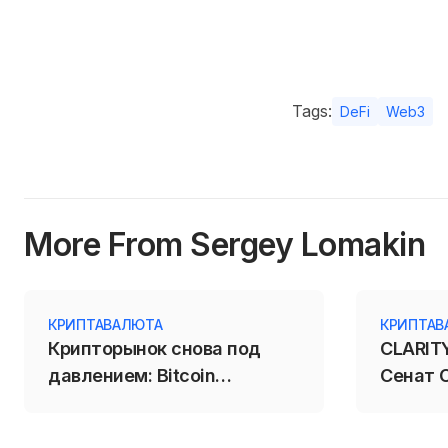
Tags:
DeFi
Web3
More From Sergey Lomakin
КРИПТАВАЛЮТА
КРИПТАВ
Крипторынок снова под
CLARITY
давлением: Bitcoin
Сенат 
откатился к $64 200 перед
крипто
данными США