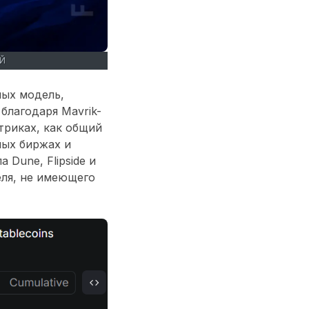
Й
ных модель,
благодаря Mavrik-
триках, как общий
ных биржах и
Dune, Flipside и
еля, не имеющего