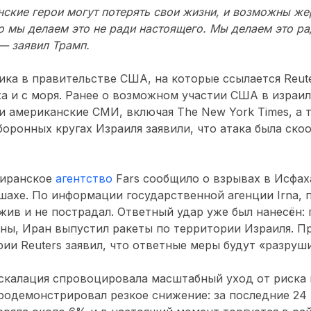
ские герои могут потерять свои жизни, и возможны жер
о мы делаем это не ради настоящего. Мы делаем это ра
— заявил Трамп.
ка в правительстве США, на которые ссылается Reute
ха и с моря. Ранее о возможном участии США в израи
 американские СМИ, включая The New York Times, а 
оборонных кругах Израиля заявили, что атака была ск
 иранское
агентство
Fars сообщило о взрывах в Исфах
ахе. По информации государственной агенции Irna, 
ив и не пострадал. Ответный удар уже был нанесён:
ны, Иран выпустил ракеты по территории Израиля. П
ии Reuters заявил, что ответные меры будут «разруш
эскалация спровоцировала масштабный уход от риска
родемонстрировал резкое снижение: за последние 24