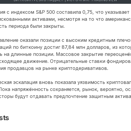
ия с индексом S&P 500 составила 0,75, что указывает 
скованными активами, несмотря на то что американ
сть периода были закрыты.
авление оказали позиции с высоким кредитным плечо
аций по биткоину достиг 87,84 млн долларов, из кото
ь на длинные позиции. Массовое закрытие переоценё
исходящее движение. Отрицательные ставки фондиров
ния продавцов на рынке криптодеривативов.
еская эскалация вновь показала уязвимость криптова
ока напряжённость сохраняется, рынок, вероятно, ос
есторы будут отдавать предпочтение защитным актив
sts