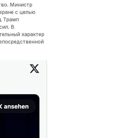
тво. Министр
еране с целью
д Трамп
ил. В
тельный характер
непосредственной