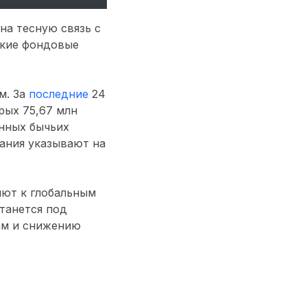
на тесную связь с
ские фондовые
м. За
последние
24
рых 75,67 млн
нных бычьих
ания указывают на
лют к глобальным
танется под
ам и снижению