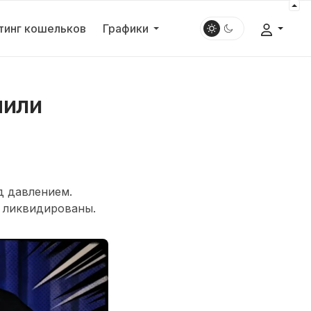
тинг кошельков
Графики
шили
д давлением.
и ликвидированы.