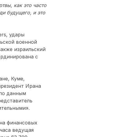
твы, как это часто
ди будущего, и это
rs, удары
льской военной
также израильский
оординирована с
ане, Куме,
президент Ирана
 по данным
редставитель
ительными».
 на финансовых
 часа ведущая