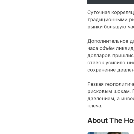
Суточная корреляц
традиционными ри
рынки большую ча
Дополнительное д
часа объём ликвид
долларов пришлис
ставок усилило н
сохранение давле
Резкая геополитич
рисковым шокам. П
давлением, а инв
плеча.
About The Ho