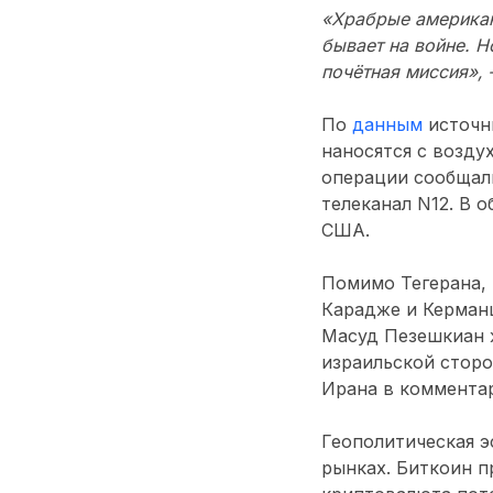
«Храбрые американ
бывает на войне. Н
почётная миссия», 
По
данным
источни
наносятся с возду
операции сообщали
телеканал N12. В 
США.
Помимо Тегерана,
Карадже и Керманш
Масуд Пезешкиан ж
израильской сторо
Ирана в комментар
Геополитическая 
рынках. Биткоин п