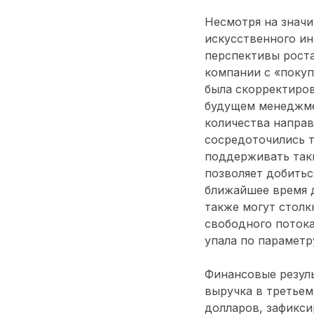
Несмотря на значи
искусственного и
перспективы роста
компании с «покуп
была скорректиров
будущем менеджме
количества направ
сосредоточились т
поддерживать такие
позволяет добитьс
ближайшее время 
также могут столк
свободного потока
упала по параметру
Финансовые резуль
выручка в третьем
долларов, зафикси