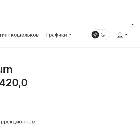
тинг кошельков
Графики
urn
 420,0
коррекционном