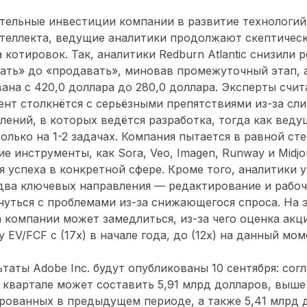
тельные инвестиции компании в развитие технологий 
нтеллекта, ведущие аналитики продолжают скептичес
 котировок. Так, аналитики Redburn Atlantic снизили 
ать» до «продавать», миновав промежуточный этап, 
ана с 420,0 доллара до 280,0 доллара. Эксперты счит
нт столкнётся с серьёзными препятствиями из-за сл
лений, в которых ведётся разработка, тогда как вед
олько на 1-2 задачах. Компания пытается в равной ст
 инструменты, как Sora, Veo, Imagen, Runway и Midjo
я успеха в конкретной сфере. Кроме того, аналитики у
два ключевых направления — редактирование и рабо
нуться с проблемами из-за снижающегося спроса. На 
 компании может замедлиться, из-за чего оценка акци
 EV/FCF с (17х) в начале года, до (12х) на данный мом
таты Adobe Inc. будут опубликованы 10 сентября: сог
 квартале может составить 5,91 млрд долларов, выше
рованных в предыдущем периоде, а также 5,41 млрд 