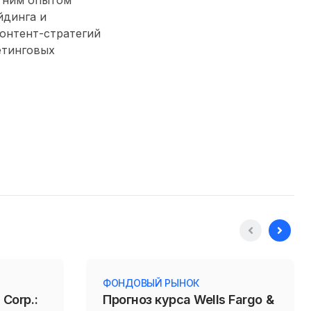
етним опытом
йдинга и
контент-стратегий
етинговых
ФОНДОВЫЙ РЫНОК
 Corp.:
Прогноз курса Wells Fargo &