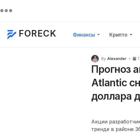
FORECK
Финансы
Крипто
By
Alexander
1
Прогноз а
Atlantic 
доллара д
Акции разработчик
тренде в районе 36