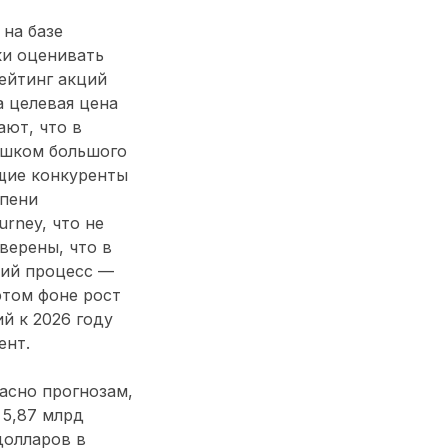
на базе
ки оценивать
рейтинг акций
а целевая цена
ают, что в
ишком большого
ущие конкуренты
епени
urney, что не
верены, что в
чий процесс —
этом фоне рост
й к 2026 году
ент.
ласно прогнозам,
 5,87 млрд
долларов в