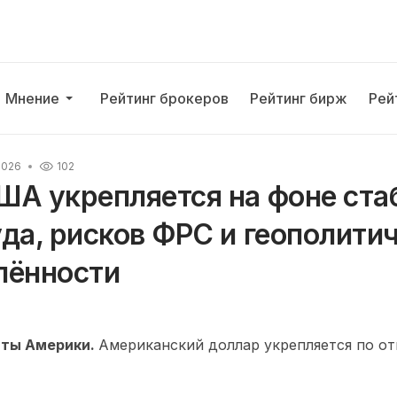
Мнение
Рейтинг брокеров
Рейтинг бирж
Рей
2026
102
ША укрепляется на фоне ста
да, рисков ФРС и геополити
лённости
ты Америки.
Американский доллар укрепляется по о