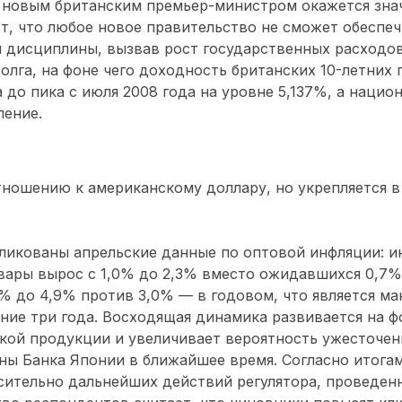
ь новым британским премьер-министром окажется зна
т, что любое новое правительство не сможет обеспе
 дисциплины, вызвав рост государственных расходов
олга, на фоне чего доходность британских 10-летних
 до пика с июля 2008 года на уровне 5,137%, а нацио
ление.
тношению к американскому доллару, но укрепляется в
ликованы апрельские данные по оптовой инфляции: и
вары вырос с 1,0% до 2,3% вместо ожидавшихся 0,7%
9% до 4,9% против 3,0% — в годовом, что является м
ние три года. Восходящая динамика развивается на 
кой продукции и увеличивает вероятность ужесточе
ны Банка Японии в ближайшее время. Согласно итога
ительно дальнейших действий регулятора, проведен