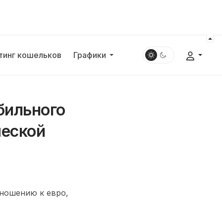
тинг кошельков
Графики
бильного
ческой
тношению к евро,