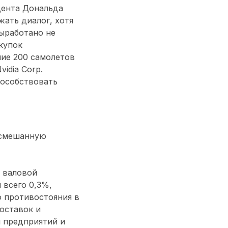
дента Дональда
ать диалог, хотя
выработано не
купок
ние 200 самолетов
idia Corp.
пособствовать
 смешанную
 валовой
 всего 0,3%,
о противостояния в
оставок и
 предприятий и