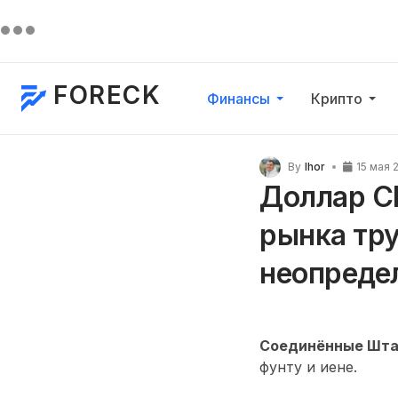
FORECK
Финансы
Крипто
By
Ihor
15 мая 
Доллар С
рынка тру
неопреде
Соединённые Шта
фунту и иене.