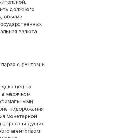
чительной.
чить должного
, объёма
 государственных
нальная валюта
 парах с фунтом и
ндекс цен на
 в месячном
аксимальными
фоне подорожания
ния монетарной
м опроса ведущих
ного агентством