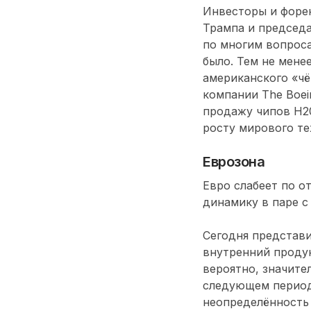
Инвесторы и форек
Трампа и председа
по многим вопроса
было. Тем не мене
американского «чё
компании The Boei
продажу чипов H2
росту мирового те
Еврозона
Евро слабеет по о
динамику в паре с
Сегодня представи
внутренний продук
вероятно, значите
следующем период
неопределённость