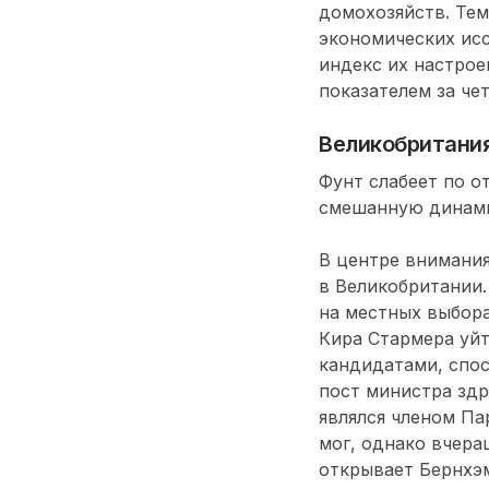
домохозяйств. Тем
экономических ис
индекс их настрое
показателем за чет
Великобритани
Фунт слабеет по о
смешанную динамик
В центре внимания
в Великобритании.
на местных выбора
Кира Стармера уйт
кандидатами, спос
пост министра здр
являлся членом Па
мог, однако вчер
открывает Бернхэм