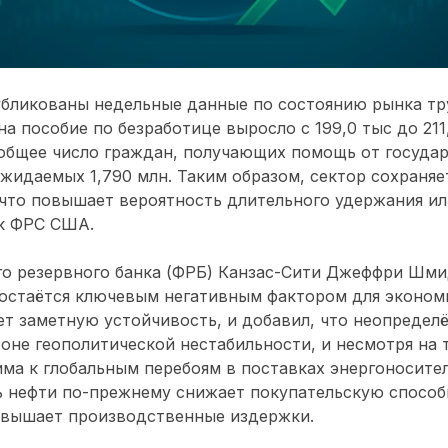
бликованы недельные данные по состоянию рынка тр
на пособие по безработице выросло с 199,0 тыс до 211
 общее число граждан, получающих помощь от государ
ожидаемых 1,790 млн. Таким образом, сектор сохраняе
 что повышает вероятность длительного удержания и
к ФРС США.
о резервного банка (ФРБ) Канзас-Сити Джеффри Шмид
остаётся ключевым негативным фактором для экономи
т заметную устойчивость, и добавил, что неопредел
оне геополитической нестабильности, и несмотря на т
има к глобальным перебоям в поставках энергоносител
ь нефти по-прежнему снижает покупательскую способ
овышает производственные издержки.