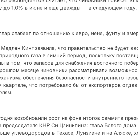
тво респондентов считает, что чиновники повысят к
у до 1,0% в июне и ещё дважды — в следующем году.
лар слабеет по отношению к евро, иене, фунту и аме
Мадлен Кинг заявила, что правительство не будет вв
природного газа в зимний период, поскольку постав
ы в том, что запасов для снабжения восточного побе
прошлом месяце чиновники рассматривали возможнос
ханизма обеспечения безопасности внутреннего газо
 квартале, что потребовало бы от экспортеров отдав
елям.
годня возобновили рост на фоне итогов саммита пре
 председателя КНР Си Цзиньпина: глава Белого дома 
льше углеводородов в Техасе, Луизиане и на Аляске, 