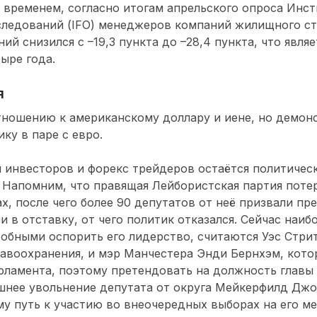
 временем, согласно итогам апрельского опроса Инст
следований (IFO) менеджеров компаний жилищного ст
ний снизился с –19,3 пункта до –28,4 пункта, что явл
ыре года.
я
тношению к американскому доллару и иене, но демон
у в паре с евро.
 инвесторов и форекс трейдеров остаётся политичес
 Напомним, что правящая Лейбористская партия поте
х, после чего более 90 депутатов от неё призвали п
и в отставку, от чего политик отказался. Сейчас наи
обными оспорить его лидерство, считаются Уэс Стри
авоохранения, и мэр Манчестера Энди Бернхэм, кото
рламента, поэтому претендовать на должность главы
ашнее увольнение депутата от округа Мейкерфилд Дж
у путь к участию во внеочередных выборах на его ме