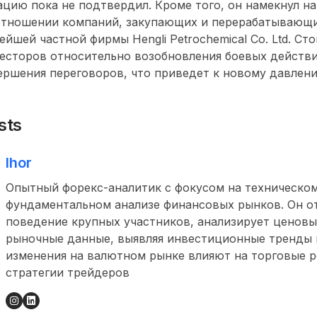
цию пока не подтвердил. Кроме того, он намекнул н
 отношении компаний, закупающих и перерабатывающи
ейшей частной фирмы Hengli Petrochemical Co. Ltd. Ст
весторов относительно возобновления боевых действ
ершения переговоров, что приведет к новому давле
sts
Ihor
Опытный форекс-аналитик с фокусом на техническом
фундаментальном анализе финансовых рынков. Он о
поведение крупных участников, анализирует ценовы
рыночные данные, выявляя инвестиционные тренды и
изменения на валютном рынке влияют на торговые 
стратегии трейдеров