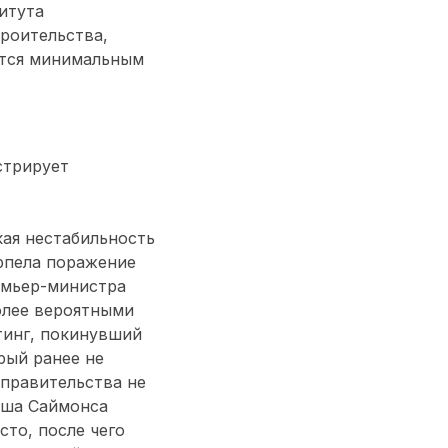
итута
роительства,
яется минимальным
стрирует
кая нестабильность
рпела поражение
ремьер-министра
более вероятными
тинг, покинувший
рый ранее не
 правительства не
оша Саймонса
сто, после чего