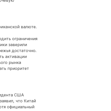
лючевую
риканской валюте.
одить ограничения
щики заверили
режья достаточно.
ть активации
вого рынка
ать приоритет
зидента США
заявил, что Китай
хотя официальный