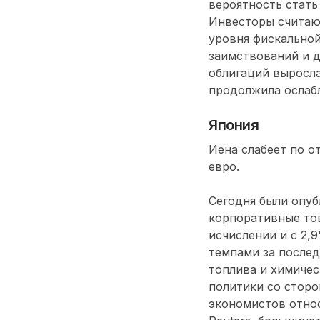
вероятность стат
Инвесторы считаю
уровня фискальной
заимствований и д
облигаций выросла
продолжила ослаб
Япония
Иена слабеет по о
евро.
Сегодня были опуб
корпоративные то
исчислении и с 2,
темпами за послед
топлива и химичес
политики со сторо
экономистов относ