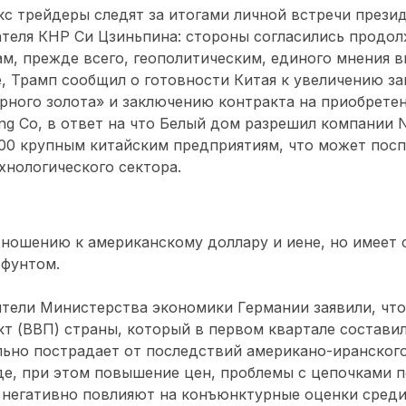
с трейдеры следят за итогами личной встречи прези
теля КНР Си Цзиньпина: стороны согласились продолж
м, прежде всего, геополитическим, единого мнения 
е, Трамп сообщил о готовности Китая к увеличению за
рного золота» и заключению контракта на приобрете
ng Co, в ответ на что Белый дом разрешил компании Nv
00 крупным китайским предприятиям, что может пос
хнологического сектора.
тношению к американскому доллару и иене, но имеет
 фунтом.
тели Министерства экономики Германии заявили, что
т (ВВП) страны, который в первом квартале составил
льно пострадает от последствий американо-иранског
е, при этом повышение цен, проблемы с цепочками п
 негативно повлияют на конъюнктурные оценки среди