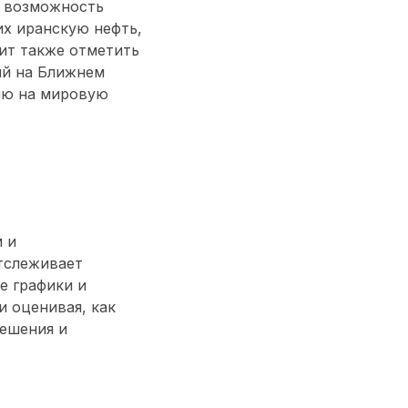
а возможность
х иранскую нефть,
оит также отметить
ий на Ближнем
нию на мировую
 и
тслеживает
е графики и
 оценивая, как
решения и