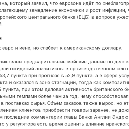
на, который заявил, что еврозона идёт по «неблагоп
олагающему замедление экономики и рост инфляции, 
ропейского центрального банка (ЕЦБ) в вопросе уже
.
я
к евро и иене, но слабеет к американскому доллару.
бликованы предварительные майские данные по делов
али ожиданий аналитиков: в производственном секто
53,7 пункта при прогнозе в 52,9 пункта, а в сфере услу
нкта и оказался в зоне стагнации, тогда как композит
,5 пункта, при этом деловая активность британского б
ьными темпами более чем за год, чему способствова
 в поставках сырья. Объём заказов также вырос, но э
лением клиентов приобрести товары заранее, не дож
им последние комментарии главы Банка Англии Эндрю
то у регулятора есть время оценить влияние иранског