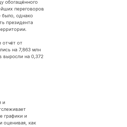
цу обогащённого
нейших переговоров
 было, однако
ть президента
территории.
 отчёт от
лись на 7,863 млн
в выросли на 0,372
 и
тслеживает
е графики и
 оценивая, как