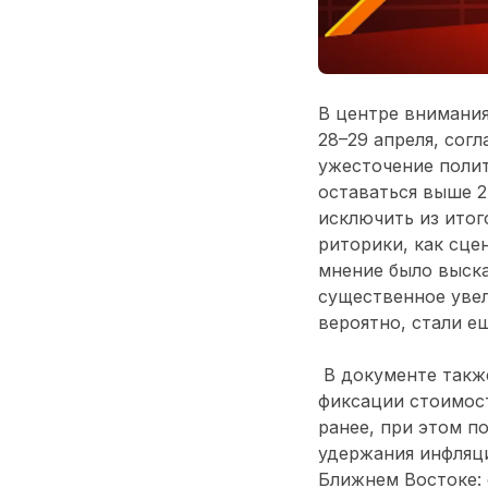
В центре внимани
28
–
29 апреля, сог
ужесточение полит
оставаться выше 2
исключить из итог
риторики, как сце
мнение было выск
существенное увел
вероятно, стали е
В документе также
фиксации стоимост
ранее, при этом 
удержания инфляци
Ближнем Востоке: 