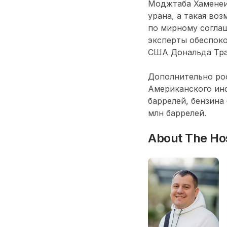
Моджтаба Хаменеи 
урана, а такая во
по мирному согла
эксперты обеспок
США Дональда Тра
Дополнительно рос
Американского инс
баррелей, бензина
млн баррелей.
About The Ho