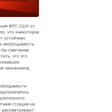
ания ФРС США от
ло, что «некоторое
ет устойчиво
на необходимость
 бы смягчение
тить, что это
ировавших
ия чиновников,
еобходимости
редполагалось
длительного
итием стуации на
то рассматривают