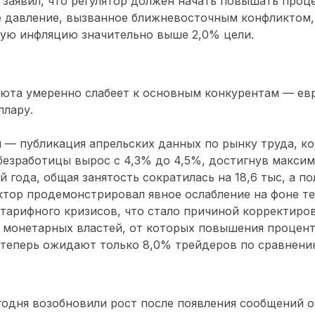
 заявил, что регулятор должен начать повышать проц
е давление, вызванное ближневосточным конфликтом
вую инфляцию значительно выше 2,0% цели.
юта умеренно слабеет к основным конкурентам — евро
ллару.
 — публикация апрельских данных по рынку труда, к
безработицы вырос с 4,3% до 4,5%, достигнув максим
 года, общая занятость сократилась на 18,6 тыс, а по
ктор продемонстрировал явное ослабление на фоне т
 тарифного кризисов, что стало причиной корректиро
 монетарных властей, от которых повышения процент
теперь ожидают только 8,0% трейдеров по сравнению
одня возобновили рост после появления сообщений о 