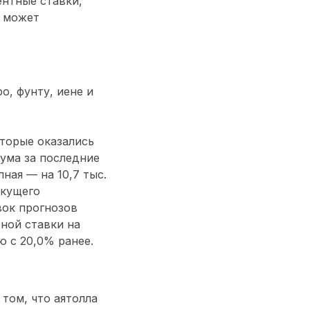
ентные ставки,
, может
, фунту, иене и
оторые оказались
ума за последние
лная — на 10,7 тыс.
екущего
вок прогнозов
ной ставки на
 с 20,0% ранее.
том, что аятолла