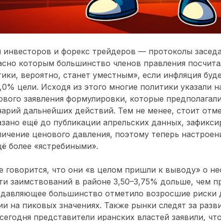
я инвесторов и форекс трейдеров — протоколы засед
ласно которым большинство членов правления посчита
ики, вероятно, станет уместным», если инфляция буд
,0% цели. Исходя из этого многие политики указали 
ового заявления формулировки, которые предполагали
нарий дальнейших действий. Тем не менее, стоит отме
азано ещё до публикации апрельских данных, зафикс
ичение ценового давления, поэтому теперь настроен
щё более «ястребиными».
 говорится, что они «в целом пришли к выводу» о н
и заимствований в районе 3,50
–
3,75% дольше, чем п
подавляющее большинство отметило возросшие риски 
и на пиковых значениях. Также рынки следят за разв
сегодня представители иранских властей заявили, ч