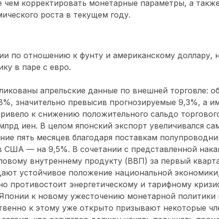
 чем корректировать монетарные параметры, а такж
ического роста в текущем году.
ии по отношению к фунту и американскому доллару, 
у в паре с евро.
ликованы апрельские данные по внешней торговле: о
,8%, значительно превысив прогнозируемые 9,3%, а и
привело к снижению положительного сальдо торгового
 млрд иен. В целом японский экспорт увеличивался с
ние пять месяцев благодаря поставкам полупроводни
 в США — на 9,5%. В сочетании с представленной нак
ловому внутреннему продукту (ВВП) за первый кварт
ают устойчивое положение национальной экономики,
но противостоит энергетическому и тарифному кризи
 Японии к новому ужесточению монетарной политики
твенно к этому уже открыто призывают некоторые чл