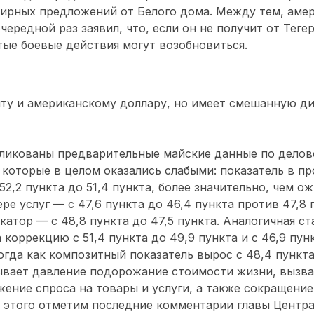
мирных предложений от Белого дома. Между тем, аме
чередной раз заявил, что, если он не получит от Тег
тые боевые действия могут возобновиться.
нту и американскому доллару, но имеет смешанную ди
бликованы предварительные майские данные по делов
 которые в целом оказались слабыми: показатель в п
52,2 пункта до 51,4 пункта, более значительно, чем о
фере услуг — с 47,6 пункта до 46,4 пункта против 47,8 
атор — с 48,8 пункта до 47,5 пункта. Аналогичная ст
коррекцию с 51,4 пункта до 49,9 пункта и с 46,9 пунк
огда как композитный показатель вырос с 48,4 пункта
ывает давление подорожание стоимости жизни, вызв
ение спроса на товары и услуги, а также сокращени
 этого отметим последние комментарии главы Центра