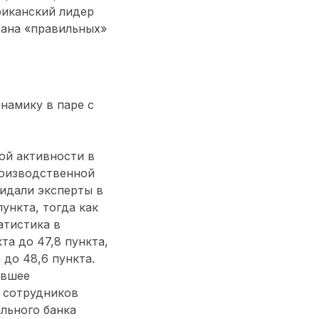
риканский лидер
ерана «правильных»
намику в паре с
ой активности в
роизводственной
жидали эксперты в
пункта, тогда как
атистика в
та до 47,8 пункта,
 до 48,6 пункта.
авшее
е сотрудников
льного банка