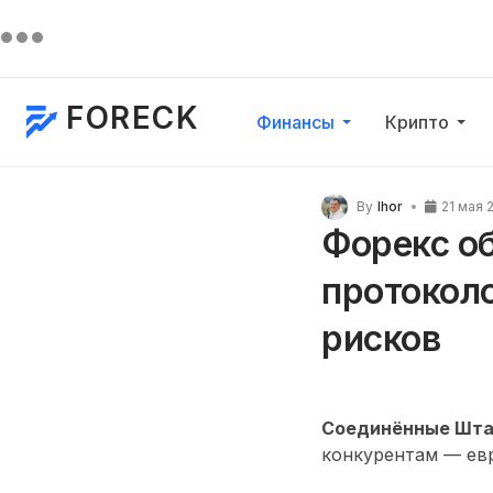
FORECK
Финансы
Крипто
By
Ihor
21 мая 
Форекс об
протоколо
рисков
Соединённые Шта
конкурентам — евр