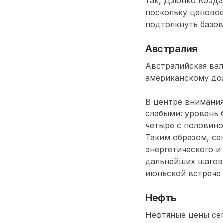
так, Дзюнко Коэда
поскольку ценово
подтолкнуть базо
Австралия
Австралийская вал
американскому до
В центре внимания
слабыми: уровень 
четыре с половиной
Таким образом, се
энергетического и
дальнейших шагов
июньской встрече 
Нефть
Нефтяные цены сег