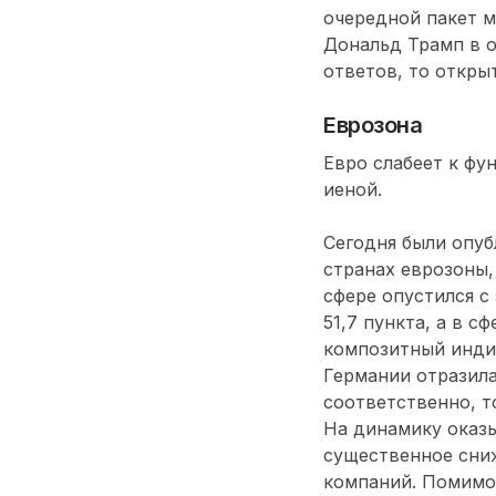
очередной пакет 
Дональд Трамп в о
ответов, то откры
Еврозона
Евро слабеет к фу
иеной.
Сегодня были опу
странах еврозоны,
сфере опустился с 
51,7 пункта, а в с
композитный индик
Германии отразила 
соответственно, т
На динамику оказ
существенное сниж
компаний. Помимо