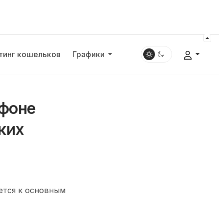
тинг кошельков
Графики
 фоне
ких
ется к основным