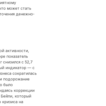
риятному
что может стать
сточения денежно-
ой активности,
ре показатель
г снизился с 52,7
ный индикатор — с
изнеса сократилась
ли подорожание
то было
идаясь коррекции
 Бейли, который
о кризиса на