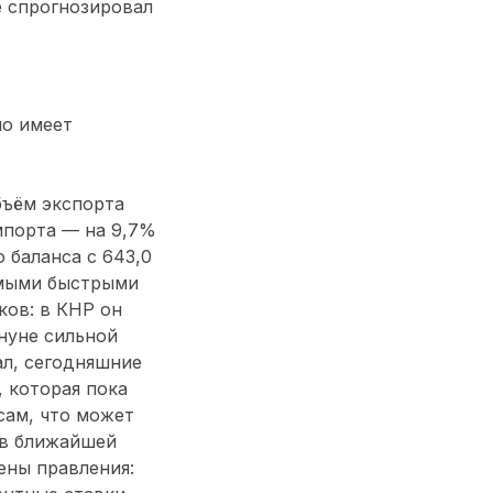
е спрогнозировал
но имеет
бъём экспорта
мпорта — на 9,7%
 баланса с 643,0
амыми быстрыми
ков: в КНР он
ануне сильной
ал, сегодняшние
 которая пока
сам, что может
 в ближайшей
ены правления: