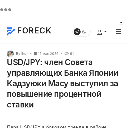
FORECK
By
Ihor
16 мая 2026
91
USD/JPY: член Совета
управляющих Банка Японии
Кадзуюки Масу выступил за
повышение процентной
ставки
Пара USD/JPY в боковом тренде в районе