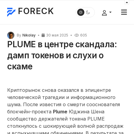
FORECK
By
Nikolay
30 мая 2025
605
PLUME в центре скандала:
дамп токенов и слухи о
скаме
Крипторынок снова оказался в эпицентре
человеческой трагедии и информационного
шума. После известия о смерти сооснователя
блокчейн-проекта
Plume
Юджина Шена
сообщество держателей токена PLUME
столкнулось с шокирующей волной распродаж
и вспыхнувшими обвинениями. В результате за