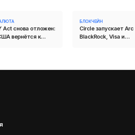
АЛЮТА
БЛОКЧЕЙН
 Act снова отложен:
Circle запускает Arc
США вернётся к
BlackRock, Visa и
закону в сентябре
Mastercard
я