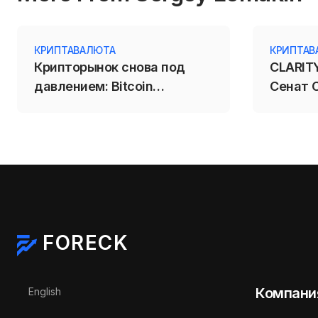
КРИПТАВАЛЮТА
КРИПТАВ
Крипторынок снова под
CLARITY
давлением: Bitcoin
Сенат 
откатился к $64 200 перед
крипто
данными США
FORECK
Выберите язык
Компани
English