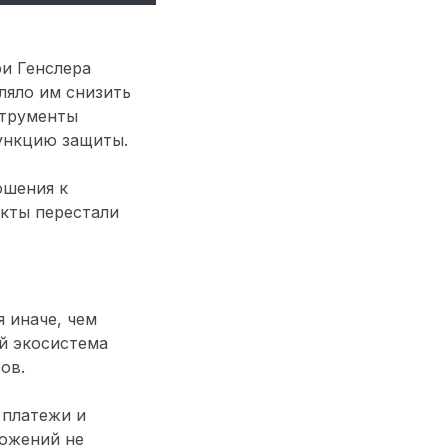
ри Генслера
ляло им снизить
струменты
функцию защиты.
ошения к
екты перестали
я иначе, чем
й экосистема
ов.
к платежи и
ложений не