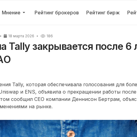
Мнение
Рейтинг брокеров
Рейтинг бирж
Рей
18 марта 2026
186
 Tally закрывается после 6 
AO
ния Tally, которая обеспечивала голосования для боле
 Uniswap и ENS, объявила о прекращении работы после
 этом сообщил CEO компании Деннисон Бертрам, объя
менениями на рынке.