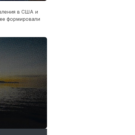
вления в США и
нее формировали
Х