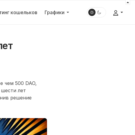
тинг кошельков
Графики
лет
е чем 500 DAO,
 шести лет
снив решение