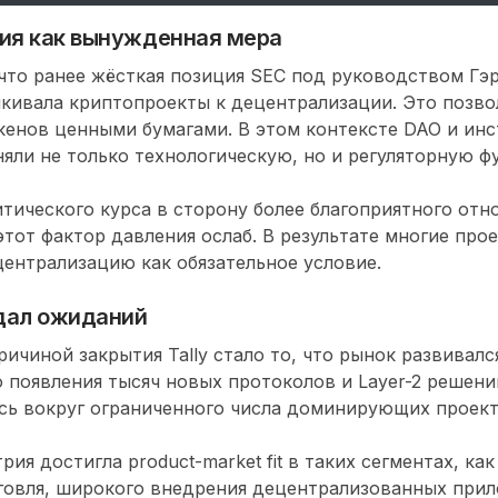
ия как вынужденная мера
что ранее жёсткая позиция SEC под руководством Гэ
кивала криптопроекты к децентрализации. Это позво
кенов ценными бумагами. В этом контексте DAO и ин
яли не только технологическую, но и регуляторную 
тического курса в сторону более благоприятного отн
тот фактор давления ослаб. В результате многие про
ентрализацию как обязательное условие.
дал ожиданий
ичиной закрытия Tally стало то, что рынок развивалс
 появления тысяч новых протоколов и Layer-2 решени
сь вокруг ограниченного числа доминирующих проект
ия достигла product-market fit в таких сегментах, ка
говля, широкого внедрения децентрализованных при