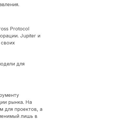
авления.
oss Protocol
рации. Jupiter и
 своих
модели для
трументу
ции рынка. На
м для проектов, а
менимый лишь в