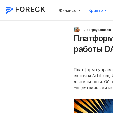
FORECK
Финансы
Крипто
By
Sergey Lomakin
Платформа
работы D
Платформа управле
включая Arbitrum,
деятельности. Об
существенными из