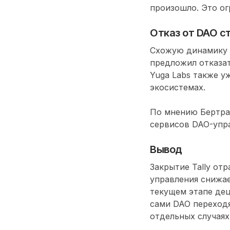
произошло. Это ог
Отказ от DAO с
Схожую динамику м
предложил отказат
Yuga Labs также у
экосистемах.
По мнению Бертрам
сервисов DAO-упра
Вывод
Закрытие Tally от
управления снижае
текущем этапе дец
сами DAO переход
отдельных случаях