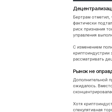
Децентрализац
Бертрам отметил, 
фактически подтал
риск признания то
управления выполн
С изменением поли
криптоиндустрии э
рассматривать дец
Рынок не оправ
Дополнительной пр
ожидалось. Вместо
сконцентрировала
Хотя криптоиндустр
спекулятивная тор