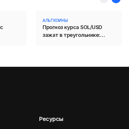
АЛЬТКОИНЫ
 с
Прогноз курса SOL/USD
зажат в треугольнике:
пробой 71,88 усилит
падение Solana
Ресурсы