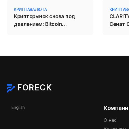
КРИПТАВАЛЮТА
КРИПТАВ
Крипторынок снова под
CLARITY
давлением: Bitcoin
Сенат 
откатился к $64 200 перед
крипто
данными США
FORECK
Выберите язык
Компани
English
О нас