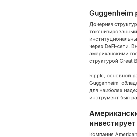
Guggenheim 
Дочерняя структур
токенизированный 
институциональны
через DeFi-сети. В
американскими гос
структурой Great B
Ripple, основной 
Guggenheim, обла
для наиболее наде
инструмент был ра
Американски
инвестирует 
Компания America