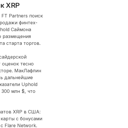
 к XRP
FT Partners поиск
продажи финтех-
phold Саймона
о размещения
та старта торгов.
нсайдерской
т оценок тесно
кторе. МакЛафлин
ть дальнейшие
казатели Uphold
300 млн $, что
натов XRP в США:
 карты с бонусами
 Flare Network.