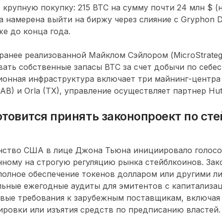
крупную покупку: 215 BTC на сумму почти 24 млн $ (н
намерена выйти на биржу через слияние с Gryphon Dig
же до конца года.
ранее реализованной Майклом Сэйлором (MicroStrategy)
ать собственные запасы BTC за счет добычи по себе
онная инфраструктура включает три майнинг-центра в
 (AB) и Orla (TX), управление осуществляет партнер Hut
отовится принять законопроект по ст
нство США в лице Джона Тьюна инициировало голосо
ному на строгую регуляцию рынка стейблкоинов. Зак
полное обеспечение токенов долларом или другими 
льные ежегодные аудиты для эмитентов с капитализа
овые требования к зарубежным поставщикам, включая
ровки или изъятия средств по предписанию властей.