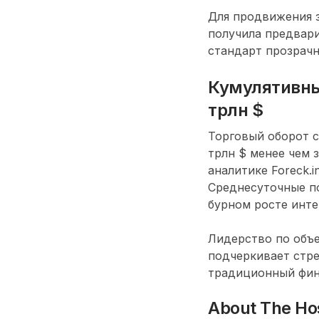
Для продвижения 
получила предвари
стандарт прозрачн
Кумулятивный
трлн $
Торговый оборот с
трлн $ менее чем з
аналитике Foreck.
Среднесуточные по
бурном росте инте
Лидерство по объе
подчеркивает стр
традиционный фин
About The Ho