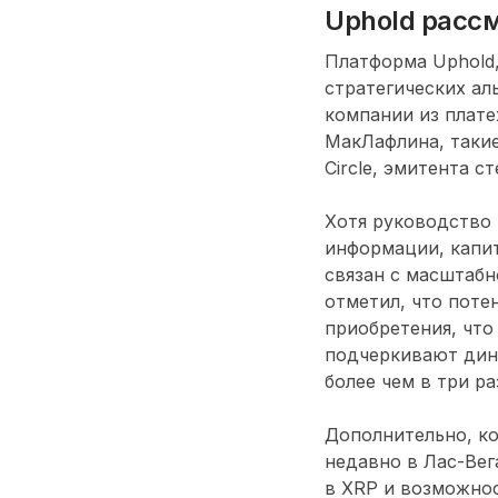
Uphold рассм
Платформа Uphold,
стратегических а
компании из плате
МакЛафлина, такие
Circle, эмитента 
Хотя руководство 
информации, капит
связан с масштабн
отметил, что пот
приобретения, что
подчеркивают дина
более чем в три ра
Дополнительно, к
недавно в Лас-Вег
в XRP и возможнос