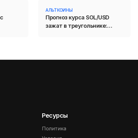
АЛЬТКОИНЫ
 с
Прогноз курса SOL/USD
зажат в треугольнике:
пробой 71,88 усилит
падение Solana
Ресурсы
Политика