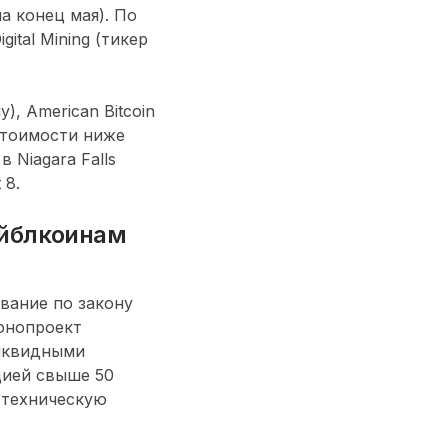
а конец мая). По
ital Mining (тикер
, American Bitcoin
стоимости ниже
 Niagara Falls
 8.
ейблкоинам
вание по закону
онопроект
ликвидными
цией свыше 50
 техническую