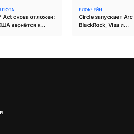
АЛЮТА
БЛОКЧЕЙН
 Act снова отложен:
Circle запускает Arc
США вернётся к
BlackRock, Visa и
закону в сентябре
Mastercard
я