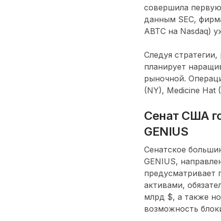
совершила первую 
данным SEC, фирма 
ABTC на Nasdaq) у
Следуя стратегии, 
планирует наращив
рыночной. Операци
(NY), Medicine Hat
Сенат США г
GENIUS
Сенатское больши
GENIUS, направлен
предусматривает 
активами, обязате
млрд $, а также н
возможность блоки