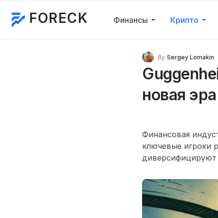
FORECK
Финансы
Крипто
By
Sergey Lomakin
Guggenhei
новая эра
Финансовая индус
ключевые игроки р
диверсифицируют 