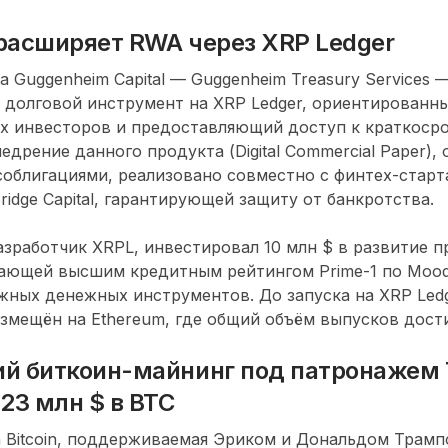
расширяет RWA через XRP Ledger
а Guggenheim Capital — Guggenheim Treasury Services 
долговой инструмент на XRP Ledger, ориентированн
х инвесторов и предоставляющий доступ к краткоср
недрение данного продукта (Digital Commercial Paper),
облигациями, реализовано совместно с финтех-стар
ridge Capital, гарантирующей защиту от банкротства.
разработчик XRPL, инвестировал 10 млн $ в развитие
дающей высшим кредитным рейтингом Prime-1 по Mood
жных денежных инструментов. До запуска на XRP Led
змещён на Ethereum, где общий объём выпусков достиг
й биткоин-майнинг под патронажем
23 млн $ в BTC
n Bitcoin, поддерживаемая Эриком и Дональдом Трам