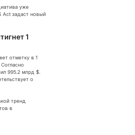
циатива уже
S Act задаст новый
тигнет 1
ет отметку в 1
. Согласно
ил 995.2 млрд $.
етельствует о
акой тренд
тов в