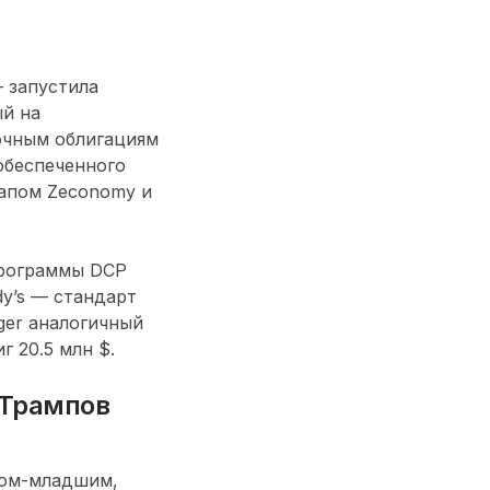
— запустила
ый на
очным облигациям
 обеспеченного
тапом Zeconomy и
 программы DCP
y’s — стандарт
ger аналогичный
 20.5 млн $.
 Трампов
пом-младшим,