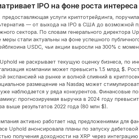
атривает IPO на фоне роста интереса
 предоставляющая услуги криптотрейдинга, поручила 
льтернатив — от выхода на IPO в США до возможной 
жного сектора. По словам генерального директора U
 меры стали актуальны на фоне успешного публичног
стейблкоина USDC, чьи акции выросли на 300% с момен
Uphold не раскрывает текущую оценку бизнеса, по и
ализация компании может превысить 1.5 млрд $. Рос
ой экспансией на рынке и волной слияний в криптосе
енциальное размещение на Nasdaq может стимулирова
 уже наблюдается у ряда конкурентов. Финансовые по
мику: прогнозируемая выручка в 2024 году превысит 
за выше результатов 2022 года (80 млн $).
омпания активно работает над предложениями для фа
асе Uphold анонсировала планы по запуску дебетовой
тью получения доходности на XRP через интеграцию с