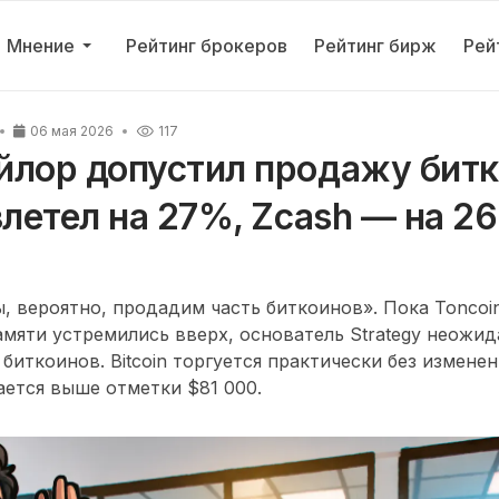
Мнение
Рейтинг брокеров
Рейтинг бирж
Рей
06 мая 2026
117
йлор допустил продажу битк
злетел на 27%, Zcash — на 2
, вероятно, продадим часть биткоинов». Пока Toncoin
мяти устремились вверх, основатель Strategy неожи
биткоинов. Bitcoin торгуется практически без измене
ается выше отметки $81 000.