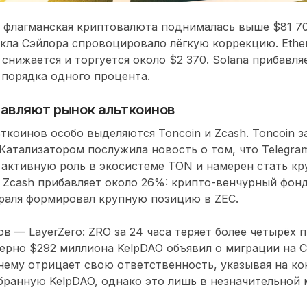
 флагманская криптовалюта поднималась выше $81 70
кла Сэйлора спровоцировало лёгкую коррекцию. Ethe
снижается и торгуется около $2 370. Solana прибавля
порядка одного процента.
лавляют рынок альткоинов
ткоинов особо выделяются Toncoin и Zcash. Toncoin з
Катализатором послужила новость о том, что Telegr
 активную роль в экосистеме TON и намерен стать к
 Zcash прибавляет около 26%: крипто-венчурный фонд M
враля формировал крупную позицию в ZEC.
ов — LayerZero: ZRO за 24 часа теряет более четырёх 
ерно $292 миллиона KelpDAO объявил о миграции на Cha
нему отрицает свою ответственность, указывая на к
ранную KelpDAO, однако это лишь в незначительной