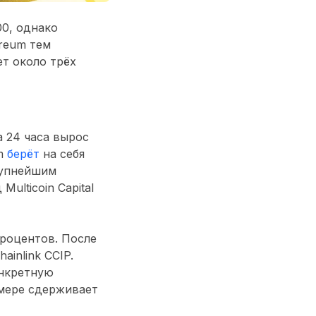
0, однако
reum тем
ет около трёх
а 24 часа вырос
am
берёт
на себя
рупнейшим
ulticoin Capital
процентов. После
inlink CCIP.
онкретную
 мере сдерживает