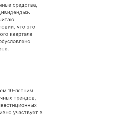
мные средства,
дивиденды».
считаю
ловии, что это
ого квартала
 обусловлено
вов.
ем 10-летним
чных трендов,
нвестиционных
тивно участвует в