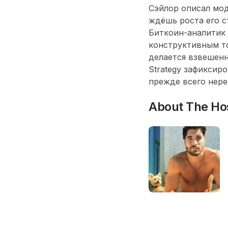
Сэйлор описал мо
ждёшь роста его с
Биткоин-аналитик 
конструктивным то
делается взвешенн
Strategy зафиксир
прежде всего нере
About The Ho