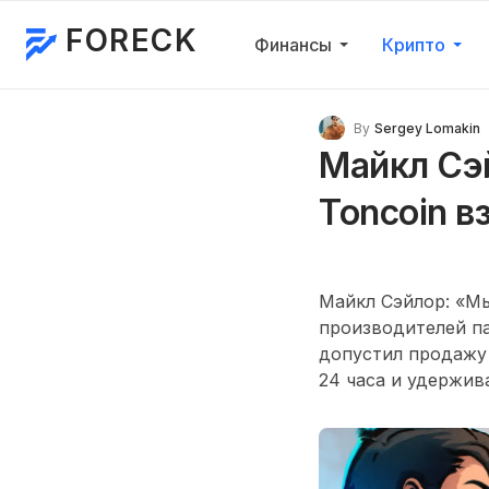
FORECK
Финансы
Крипто
By
Sergey Lomakin
Майкл Сэ
Toncoin в
Майкл Сэйлор: «Мы
производителей па
допустил продажу 
24 часа и удержив