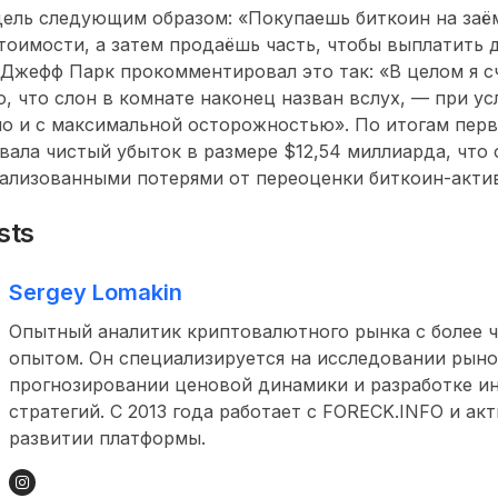
дель следующим образом: «Покупаешь биткоин на заё
тоимости, а затем продаёшь часть, чтобы выплатить 
Джефф Парк прокомментировал это так: «В целом я 
, что слон в комнате наконец назван вслух, — при ус
о и с максимальной осторожностью». По итогам перв
овала чистый убыток в размере $12,54 миллиарда, что
ализованными потерями от переоценки биткоин-акти
sts
Sergey Lomakin
Опытный аналитик криптовалютного рынка с более ч
опытом. Он специализируется на исследовании рыно
прогнозировании ценовой динамики и разработке и
стратегий. С 2013 года работает с FORECK.INFO и ак
развитии платформы.