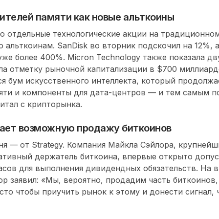
ителей памяти как новые альткоины
то отдельные технологические акции на традиционно
о альткоинам. SanDisk во вторник подскочил на 12%, а
уже более 400%. Micron Technology также показала дв
ла отметку рыночной капитализации в $700 миллиард
я бум искусственного интеллекта, который продолжа
яти и компоненты для дата-центров — и тем самым п
итал с крипторынка.
кает возможную продажу биткоинов
ня — от Strategy. Компания Майкла Сэйлора, крупней
ативный держатель биткоина, впервые открыто допу
асов для выполнения дивидендных обязательств. На 
р заявил: «Мы, вероятно, продадим часть биткоинов,
то чтобы приучить рынок к этому и донести сигнал, 