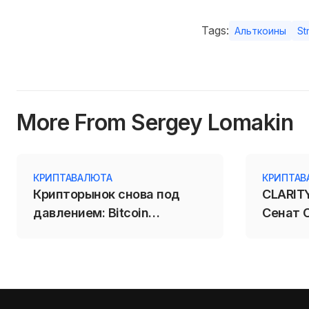
Tags:
Альткоины
St
More From Sergey Lomakin
КРИПТАВАЛЮТА
КРИПТАВ
Крипторынок снова под
CLARITY
давлением: Bitcoin
Сенат 
откатился к $64 200 перед
крипто
данными США