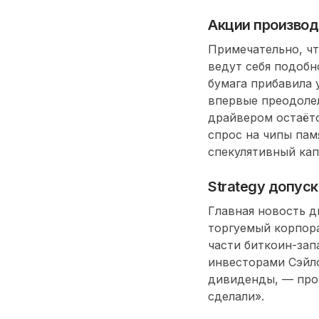
Акции производ
Примечательно, ч
ведут себя подобн
бумага прибавила 
впервые преодоле
драйвером остаётс
спрос на чипы пам
спекулятивный кап
Strategy допус
Главная новость д
торгуемый корпор
части биткоин-зап
инвесторами Сэйло
дивиденды, — прос
сделали».