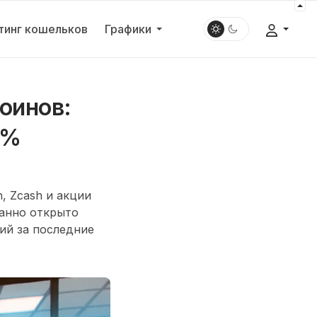
тинг кошельков
Графики
оинов:
6%
, Zcash и акции
данно открыто
ний за последние