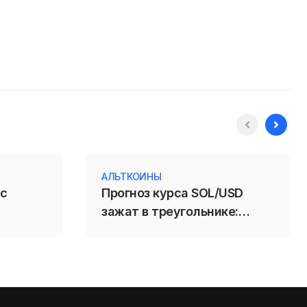
АЛЬТКОИНЫ
 с
Прогноз курса SOL/USD
зажат в треугольнике:
пробой 71,88 усилит
падение Solana