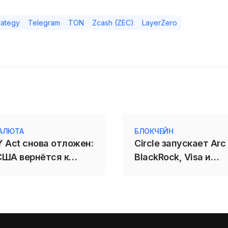
rategy
Telegram
TON
Zcash (ZEC)
LayerZero
АЛЮТА
БЛОКЧЕЙН
 Act снова отложен:
Circle запускает Arc
США вернётся к
BlackRock, Visa и
закону в сентябре
Mastercard