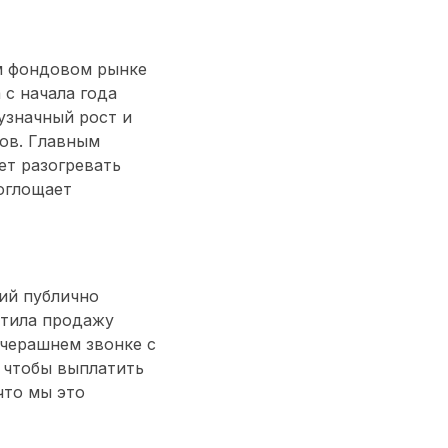
м фондовом рынке
 с начала года
узначный рост и
ов. Главным
ет разогревать
оглощает
ший публично
стила продажу
вчерашнем звонке с
 чтобы выплатить
что мы это