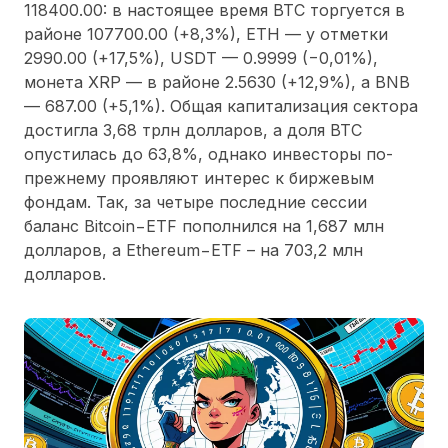
118400.00: в настоящее время BTC торгуется в
районе 107700.00 (+8,3%), ETH — у отметки
2990.00 (+17,5%), USDT — 0.9999 (−0,01%),
монета XRP — в районе 2.5630 (+12,9%), а BNB
— 687.00 (+5,1%). Общая капитализация сектора
достигла 3,68 трлн долларов, а доля BTC
опустилась до 63,8%, однако инвесторы по-
прежнему проявляют интерес к биржевым
фондам. Так, за четыре последние сессии
баланс Bitcoin−ETF пополнился на 1,687 млн
долларов, а Ethereum−ETF – на 703,2 млн
долларов.