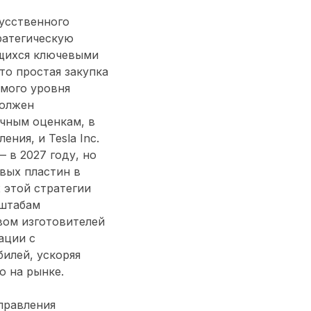
усственного
ратегическую
ющихся ключевыми
что простая закупка
имого уровня
должен
ичным оценкам, в
ия, и Tesla Inc.
 в 2027 году, но
вых пластин в
 этой стратегии
сштабам
вом изготовителей
ации с
илей, ускоряя
о на рынке.
правления