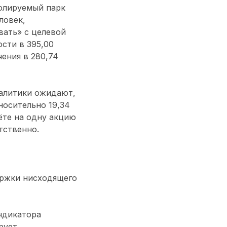
олируемый парк
ловек,
вать» с целевой
сти в 395,00
ения в 280,74
налитики ожидают,
носительно 19,34
ёте на одну акцию
тственно.
ержки нисходящего
ндикатора
рует