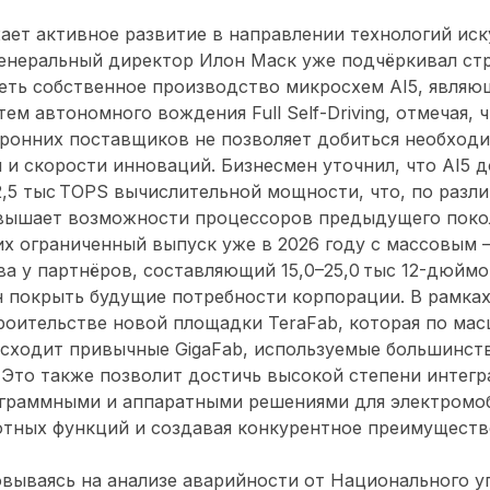
ет активное развитие в направлении технологий иск
Генеральный директор Илон Маск уже подчёркивал ст
еть собственное производство микросхем AI5, явля
м автономного вождения Full Self-Driving, отмечая, 
оронних поставщиков не позволяет добиться необход
и и скорости инноваций. Бизнесмен уточнил, что AI5 
2,5 тыс TOPS вычислительной мощности, что, по разл
вышает возможности процессоров предыдущего поколен
их ограниченный выпуск уже в 2026 году с массовым —
а у партнёров, составляющий 15,0–25,0 тыс 12-дюймо
н покрыть будущие потребности корпорации. В рамках
роительстве новой площадки TeraFab, которая по ма
осходит привычные GigaFab, используемые большинст
Это также позволит достичь высокой степени интегр
граммными и аппаратными решениями для электромоб
тных функций и создавая конкурентное преимуществ
овываясь на анализе аварийности от Национального у