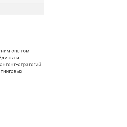
етним опытом
йдинга и
контент-стратегий
етинговых