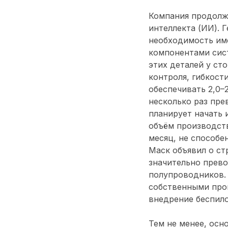
Компания продолжа
интеллекта (ИИ). 
необходимость им
компонентами систе
этих деталей у ст
контроля, гибкост
обеспечивать 2,0–
несколько раз пре
планирует начать 
объём производств
месяц, не способе
Маск объявил о ст
значительно прев
полупроводников. 
собственными про
внедрение беспило
Тем не менее, осн