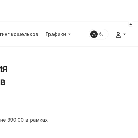
тинг кошельков
Графики
ия
ов
не 390.00 в рамках