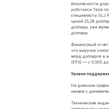
безопасности дор
роботакси Tesla п
специалисты GLJ R
ценой 25,28 долла
доллара, уже явля
доллара.
Финансовый отчёт 
что выручка снизи
млрд долларов в а
(EPS) — с 0,500 д
Уровни поддержки
На дневном графи
канала с динамиче
Технические инди
«аллигатор» наход