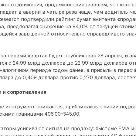
ожного движения, продемонстрировавшем, что контр
опадает в аварии в четыре раза чаще, чем водитель-че
esearch подтвердили рейтинг бумаг эмитента «прода
ра, предполагая снижение на 94,0% от текущей стоимо
ющейся завышенной относительно справедливого знач
за первый квартал будет опубликован 28 апреля, и а
тся с 24,99 млрд долларов до 22,99 млрд долларов от
налогичном периоде годом ранее, а прибыль в пересч
оллара до 0,409 доллара против 0,270 доллара, соотве
 и сопротивления
ке инструмент снижается, приближаясь к линии подд
скими границами 406.00–345.00.
каторы усиливают сигнал на продажу: быстрые ЕМА и
ятся ниже сигнальной линии, а гистограмма АО форми