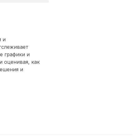
 и
тслеживает
е графики и
 оценивая, как
решения и