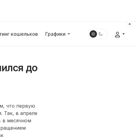
тинг кошельков
Графики
ился до
м, что первую
 Так, в апреле
% в месячном
окращением
ак