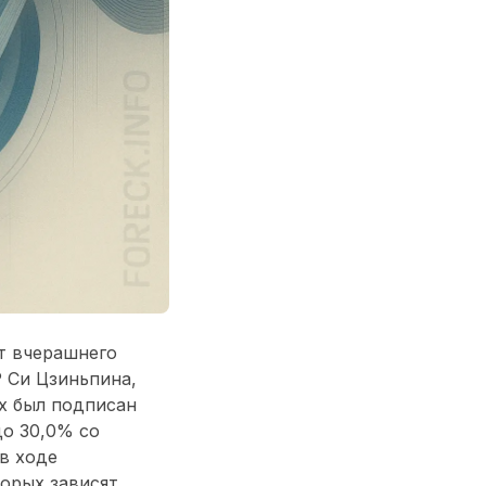
т вчерашнего
 Си Цзиньпина,
х был подписан
о 30,0% со
в ходе
торых зависят