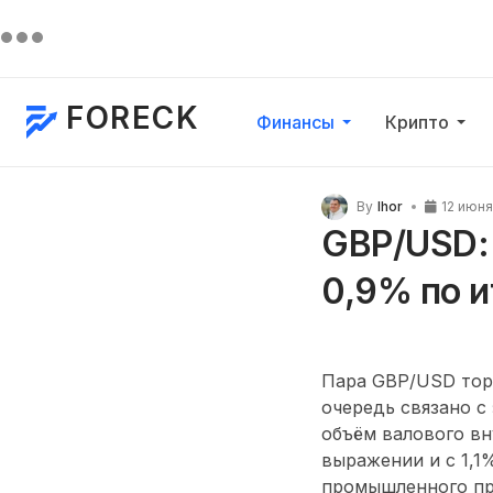
FORECK
Финансы
Крипто
By
Ihor
12 июня
GBP/USD:
0,9% по и
Пара GBP/USD торг
очередь связано с
объём валового вн
выражении и с 1,1
промышленного про