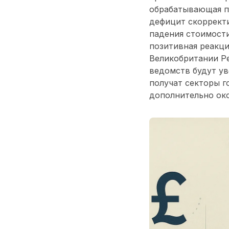
обрабатывающая п
дефицит скорректи
падения стоимости
позитивная реакц
Великобритании Р
ведомств будут у
получат секторы г
дополнительно око