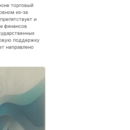
фоне торговый
овном из-за
препятствует и
ом финансов
сударственных
совую поддержку
дет направлено