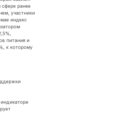
 сфере ранее
нем, участники
 мае индекс
изатором
2,5%,
ов питания и
%, к которому
оддержки
 индикаторе
ирует