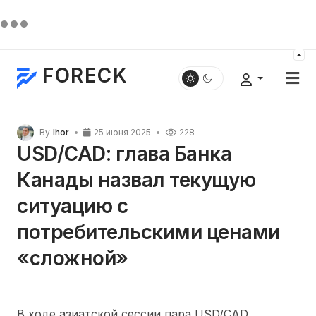
FORECK
By
Ihor
25 июня 2025
228
USD/CAD: глава Банка
Канады назвал текущую
ситуацию с
потребительскими ценами
«сложной»
В ходе азиатской сессии пара USD/CAD