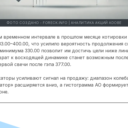
ФОТО СОЗДАНО - FORECK.INFO | АНАЛИТИКА АКЦИЙ ADOBE
м временном интервале в прошлом месяце котировки
3.00–400.00, что усилило вероятность продолжения с
 минимума 330.00 позволит им достичь цели ниже ли
зврат к восходящей динамике станет возможным посл
рвой свечи после гэпа 377.00.
аторы усиливают сигнал на продажу: диапазон колеб
атор» расширяется вниз, а гистограмма АО формируе
оне.