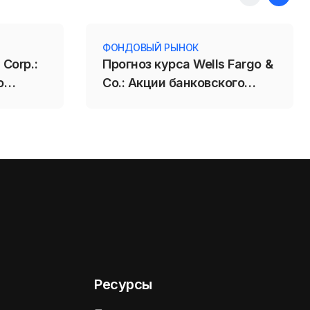
ФОНДОВЫЙ РЫНОК
 Corp.:
Прогноз курса Wells Fargo &
о
Co.: Акции банковского
ставила
сектора растут на фоне
позитивной отчётности
Ресурсы