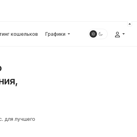
тинг кошельков
Графики
о
ния,
. для лучшего