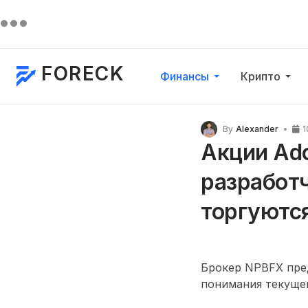
FORECK
Финансы
Крипто
By
Alexander
1
Акции Ad
разработ
торгуются
Брокер NPBFX пред
понимания текущей