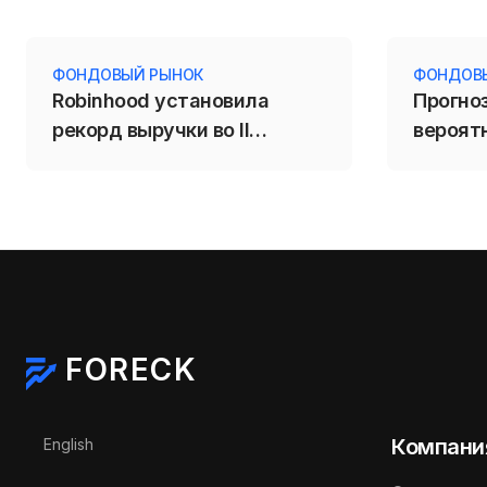
ФОНДОВЫЙ РЫНОК
ФОНДОВ
Robinhood установила
Прогноз
рекорд выручки во II
вероят
квартале 2026 года
котиро
FORECK
Выберите язык
Компани
English