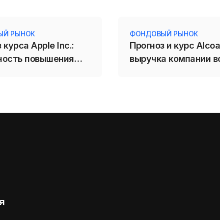
ЫЙ РЫНОК
ФОНДОВЫЙ РЫНОК
 курса Apple Inc.:
Прогноз и курс Alcoa
ность повышения
выручка компании в
вок сохраняется
втором квартале со
3,97 млрд долларов
я