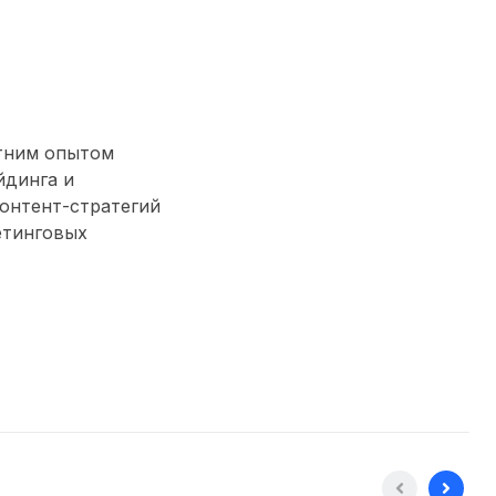
етним опытом
йдинга и
контент-стратегий
етинговых