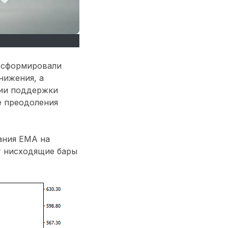
 сформировали
нижения, а
нии поддержки
е преодоления
ания ЕМА на
т нисходящие бары