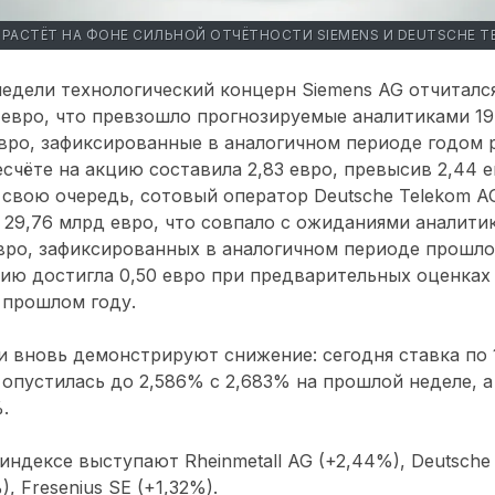
0 РАСТЁТ НА ФОНЕ СИЛЬНОЙ ОТЧЁТНОСТИ SIEMENS И DEUTSCHE T
едели технологический концерн Siemens AG отчитался
 евро, что превзошло прогнозируемые аналитиками 19,
евро, зафиксированные в аналогичном периоде годом р
счёте на акцию составила 2,83 евро, превысив 2,44 е
 свою очередь, сотовый оператор Deutsche Telekom A
 29,76 млрд евро, что совпало с ожиданиями аналитик
вро, зафиксированных в аналогичном периоде прошлог
цию достигла 0,50 евро при предварительных оценках 
в прошлом году.
 вновь демонстрируют снижение: сегодня ставка по 
опустилась до 2,586% с 2,683% на прошлой неделе, а
.
индексе выступают Rheinmetall AG (+2,44%), Deutsche 
, Fresenius SE (+1,32%).