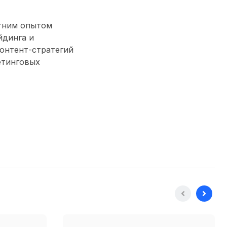
етним опытом
йдинга и
контент-стратегий
етинговых