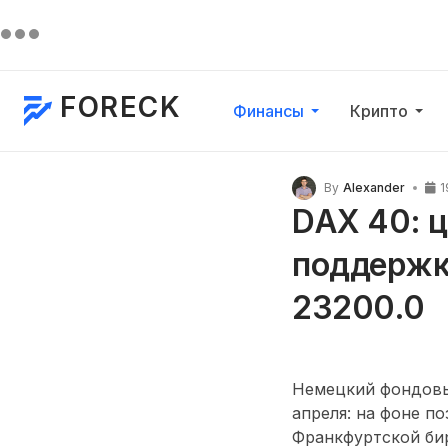
FORECK
Финансы
Крипто
By
Alexander
1
DAX 40: 
поддержк
23200.0
Немецкий фондовы
апреля: на фоне п
Франкфуртской би