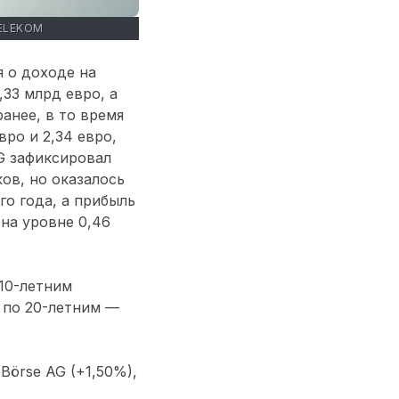
ELEKOM
 о доходе на
33 млрд евро, а
анее, в то время
вро и 2,34 евро,
G зафиксировал
ов, но оказалось
о года, а прибыль
на уровне 0,46
10-летним
 по 20-летним —
Börse AG (+1,50%),