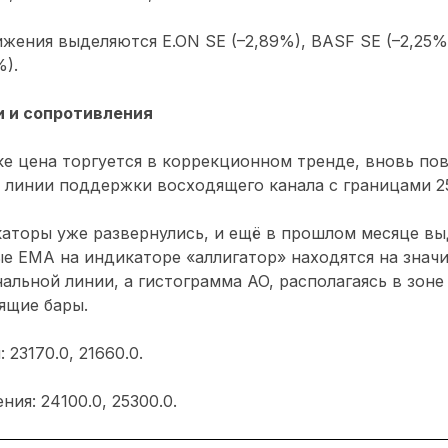
жения выделяются E.ON SE (–2,89%), BASF SE (–2,25%)
%).
 и сопротивления
е цена торгуется в коррекционном тренде, вновь по
линии поддержки восходящего канала с границами 25
аторы уже развернулись, и ещё в прошлом месяце вы
ые EMA на индикаторе «аллигатор» находятся на знач
нальной линии, а гистограмма AO, располагаясь в зоне
ящие бары.
23170.0, 21660.0.
ия: 24100.0, 25300.0.