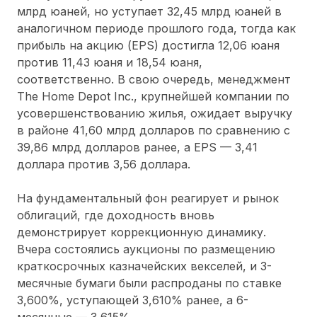
млрд юаней, но уступает 32,45 млрд юаней в
аналогичном периоде прошлого года, тогда как
прибыль на акцию (EPS) достигла 12,06 юаня
против 11,43 юаня и 18,54 юаня,
соответственно. В свою очередь, менеджмент
The Home Depot Inc., крупнейшей компании по
усовершенствованию жилья, ожидает выручку
в районе 41,60 млрд долларов по сравнению с
39,86 млрд долларов ранее, а EPS
—
3,41
доллара против 3,56 доллара.
На фундаментальный фон реагирует и рынок
облигаций, где доходность вновь
демонстрирует коррекционную динамику.
Вчера состоялись аукционы по размещению
краткосрочных казначейских векселей, и 3-
месячные бумаги были распроданы по ставке
3,600%, уступающей 3,610% ранее, а 6-
месячные
—
3,615%.