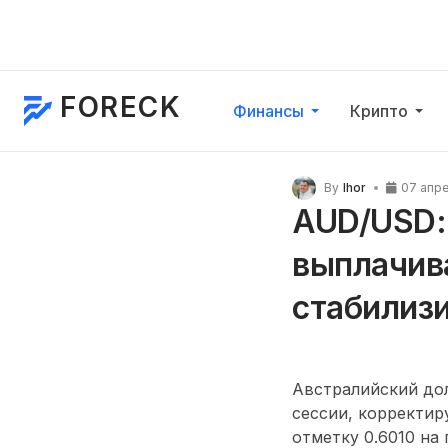
FORECK
Финансы
Крипто
By
Ihor
07 апр
AUD/USD: 
выплачив
стабилиз
Австралийский дол
сессии, корректир
отметку 0.6010 на