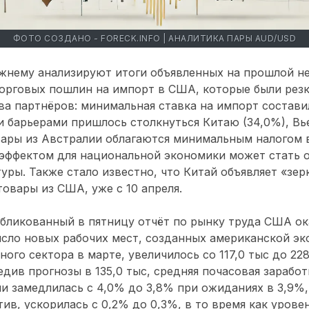
ФОТО СОЗДАНО - FORECK.INFO | АНАЛИТИКА ПАРЫ AUD/USD
жнему анализируют итоги объявленных на прошлой н
торговых пошлин на импорт в США, которые были рез
а партнёров: минимальная ставка на импорт составил
 барьерами пришлось столкнуться Китаю (34,0%), Вь
вары из Австралии облагаются минимальным налогом 
 эффектом для национальной экономики может стать 
ры. Также стало известно, что Китай объявляет «зер
товары из США, уже с 10 апреля.
бликованный в пятницу отчёт по рынку труда США ок
сло новых рабочих мест, созданных американской э
ого сектора в марте, увеличилось со 117,0 тыс до 228
див прогнозы в 135,0 тыс, средняя почасовая заработ
 замедлилась с 4,0% до 3,8% при ожиданиях в 3,9%,
ив, ускорилась с 0,2% до 0,3%, в то время как урове