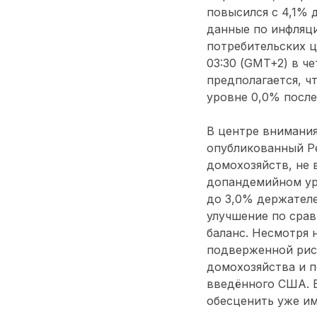
повысился с 4,1% 
данные по инфляци
потребительских ц
03:30 (GMT+2) в че
предполагается, ч
уровне 0,0% после
В центре внимания
опубликованный Ре
домохозяйств, не 
допандемийном уро
до 3,0% держател
улучшение по срав
баланс. Несмотря 
подверженной риск
домохозяйства и п
введённого США. В
обесценить уже им