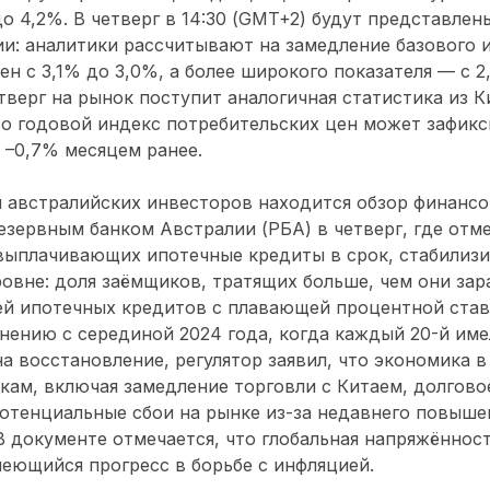
до 4,2%. В четверг в 14:30 (GMT+2) будут представле
и: аналитики рассчитывают на замедление базового 
ен с 3,1% до 3,0%, а более широкого показателя — с 2
тверг на рынок поступит аналогичная статистика из К
то годовой индекс потребительских цен может зафикс
 –0,7% месяцем ранее.
 австралийских инвесторов находится обзор финансо
зервным банком Австралии (РБА) в четверг, где отме
выплачивающих ипотечные кредиты в срок, стабилизи
вне: доля заёмщиков, тратящих больше, чем они зар
ей ипотечных кредитов с плавающей процентной став
нению с серединой 2024 года, когда каждый 20-й им
на восстановление, регулятор заявил, что экономика в
ам, включая замедление торговли с Китаем, долгово
отенциальные сбои на рынке из-за недавнего повыше
 документе отмечается, что глобальная напряжённос
еющийся прогресс в борьбе с инфляцией.