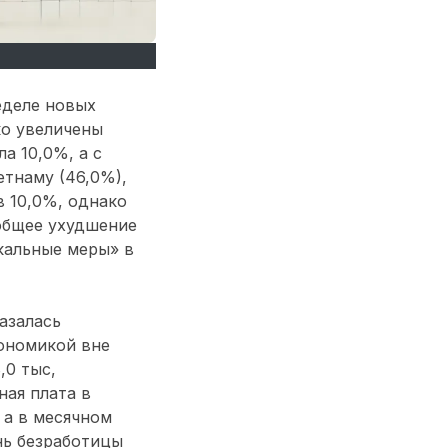
еделе новых
ко увеличены
а 10,0%, а с
етнаму (46,0%),
в 10,0%, однако
общее ухудшение
кальные меры» в
азалась
кономикой вне
,0 тыс,
ная плата в
 а в месячном
нь безработицы