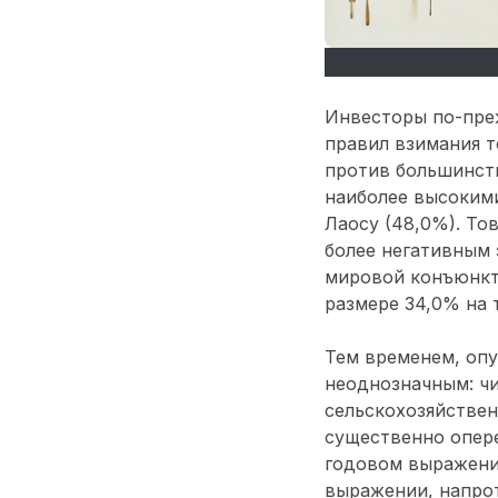
Инвесторы по-пре
правил взимания 
против большинств
наиболее высокими
Лаосу (48,0%). То
более негативным
мировой конъюнкту
размере 34,0% на 
Тем временем, опу
неоднозначным: чи
сельскохозяйственн
существенно опере
годовом выражении
выражении, напрот