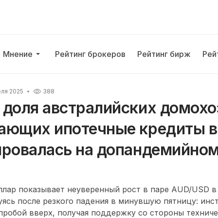
Мнение
Рейтинг брокеров
Рейтинг бирж
Рей
еля 2025
388
доля австралийских домохоз
ающих ипотечные кредиты в 
ировалась на допандемийном
лар показывает неуверенный рост в паре AUD/USD в
уясь после резкого падения в минувшую пятницу: инс
 пробой вверх, получая поддержку со стороны техниче