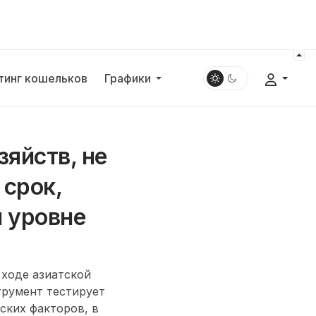
тинг кошельков
Графики
яйств, не
срок,
 уровне
 ходе азиатской
трумент тестирует
ских факторов, в