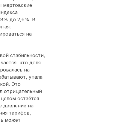
ны мартовские
индекса
,8% до 2,6%. В
итая:
ироваться на
вой стабильности,
чается, что доля
ровалась на
абатывают, упала
кой. Это
ел отрицательный
 целом остаётся
е давление на
ния тарифов,
ть может