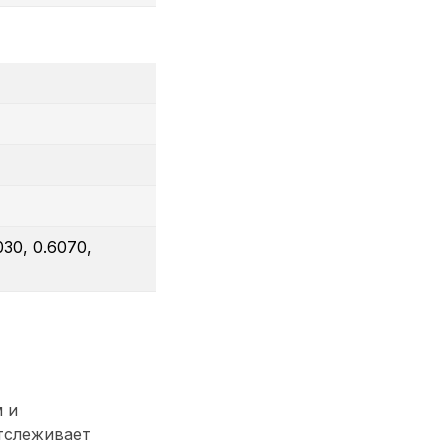
030, 0.6070,
 и
тслеживает