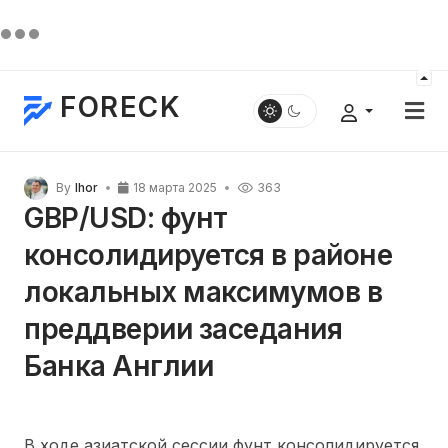
FORECK
By
Ihor
18 марта 2025
363
GBP/USD: фунт
консолидируется в районе
локальных максимумов в
преддверии заседания
Банка Англии
В ходе азиатской сессии фунт консолидируется