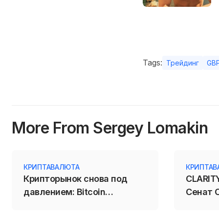
Tags:
Трейдинг
GB
More From Sergey Lomakin
КРИПТАВАЛЮТА
КРИПТАВ
Крипторынок снова под
CLARITY
давлением: Bitcoin
Сенат 
откатился к $64 200 перед
крипто
данными США