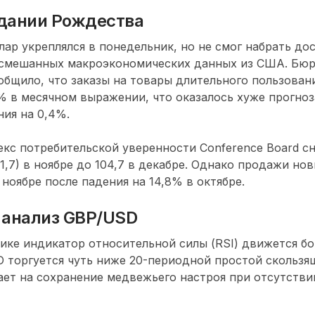
дании Рождества
ар укреплялся в понедельник, но не смог набрать до
 смешанных макроэкономических данных из США. Бюр
бщило, что заказы на товары длительного пользовани
1% в месячном выражении, что оказалось хуже прогноз
ия на 0,4%.
екс потребительской уверенности Conference Board сни
11,7) в ноябре до 104,7 в декабре. Однако продажи н
 ноябре после падения на 14,8% в октябре.
 анализ GBP/USD
ике индикатор относительной силы (RSI) движется б
D торгуется чуть ниже 20-периодной простой скользя
ает на сохранение медвежьего настроя при отсутстви