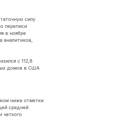
статочную силу
о переписи
я в ноябре
а аналитиков,
зился с 112,8
овых домов в США
оком ниже отметки
щей средней
и четкого