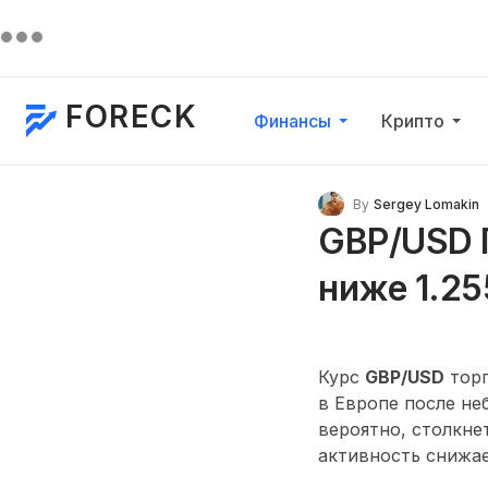
FORECK
Финансы
Крипто
By
Sergey Lomakin
GBP/USD П
ниже 1.2
Курс
GBP/USD
торг
в Европе после не
вероятно, столкне
активность снижа