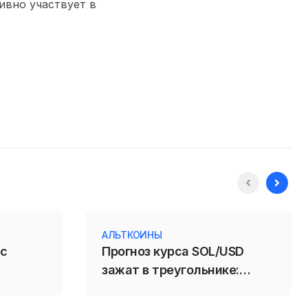
тивно участвует в
АЛЬТКОИНЫ
 с
Прогноз курса SOL/USD
зажат в треугольнике:
пробой 71,88 усилит
падение Solana