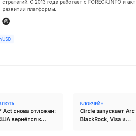
стратегий. С 2013 года работает с FORECK.INFO и ак
развитии платформы.
P/USD
АЛЮТА
БЛОКЧЕЙН
 Act снова отложен:
Circle запускает Arc
США вернётся к
BlackRock, Visa и
закону в сентябре
Mastercard