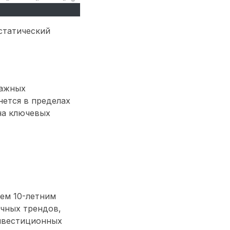
статический
важных
нется в пределах
на ключевых
ем 10-летним
чных трендов,
нвестиционных