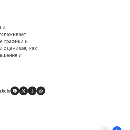
 и
тслеживает
е графики и
 оценивая, как
решения и
ticle