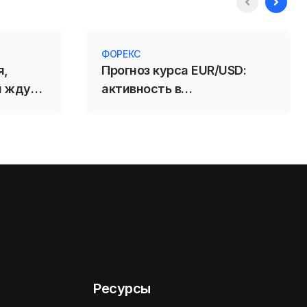
ФОРЕКС
я,
Прогноз курса EUR/USD:
и ждут
активность в
производственной сфере
еврозоны продолжает
расти.
Ресурсы