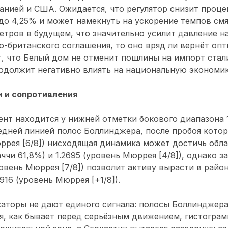
нией и США. Ожидается, что регулятор снизит проце
до 4,25% и может намекнуть на ускорение темпов смя
тров в будущем, что значительно усилит давление на
о-британского соглашения, то оно вряд ли вернёт оп
, что Белый дом не отменит пошлины на импорт стал
одолжит негативно влиять на национальную экономик
 и сопротивления
нт находится у нижней отметки бокового диапазона 1
дней линией полос Боллинджера, после пробоя котор
юррея [6/8]) нисходящая динамика может достичь обла
ччи 61,8%) и 1.2695 (уровень Мюррея [4/8]), однако 
овень Мюррея [7/8]) позволит активу вырасти в район
3916 (уровень Мюррея [+1/8]).
каторы не дают единого сигнала: полосы Боллинджер
я, как бывает перед серьёзным движением, гистогра