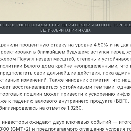
И 1.3260: РЫНОК ОЖИДАЕТ СНИЖЕНИЯ СТАВКИ И ИТОГОВ ТОРГОВ
ВЕЛИКОБРИТАНИИ И США
хранили процентную ставку на уровне 4,50% и не дал
орректировки в ближайшем будущем: вступая перед ж
Джером Пауэлл назвал масштаб, степень и устойчивос
политики Белого дома крайне неопределёнными, что 
предполагать свои дальнейшие действия, пока админ
ктивных изменений. Также чиновник отметил, что на
жает восстанавливаться устойчивыми темпами, однак
 торговых пошлин может привести к ускорению инфля
кже к падению валового внутреннего продукта (ВВП).
илизировалась на отметке 1.3260.
я инвесторы ожидают двух ключевых событий — итого
13:00 (GMT+2) и предполагаемого оглашения условия т