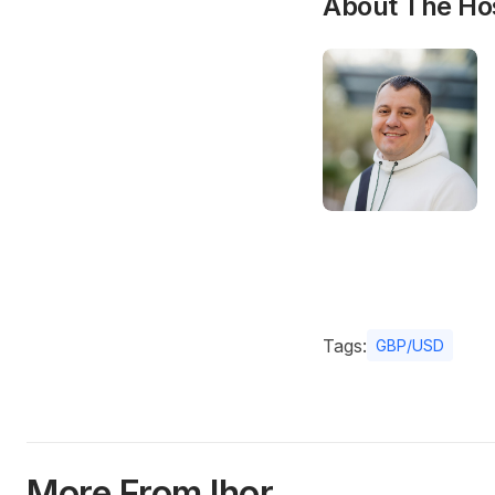
About The Ho
Tags:
GBP/USD
More From Ihor