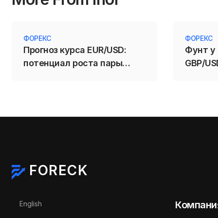
ФОРЕКС
ФОРЕКС
Прогноз курса EUR/USD:
Фунт у
потенциал роста пары
GBP/US
сохраняется
пробой
FORECK
Выберите язык
Компани
English