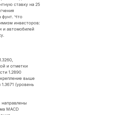
нтную ставку на 25
гчения
 фунт. Что
тимизм инвесторов:
и и автомобилей
у.
.3260,
ой и отметки
сти 1.2890
закрепление выше
 1.3671 (уровень
а направлены
мма MACD