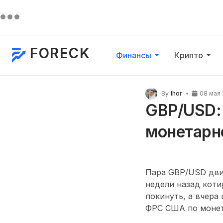
FORECK
Финансы
Крипто
By
Ihor
08 мая
GBP/USD:
монетарн
Пара GBP/USD дви
недели назад коти
покинуть, а вчера
ФРС США по монет