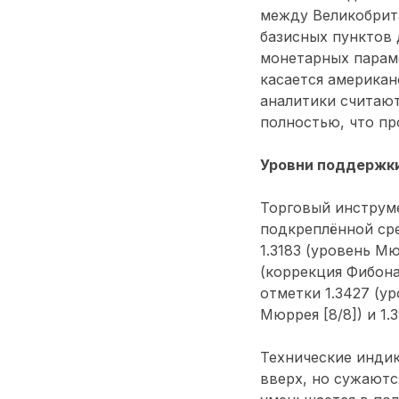
между Великобрита
базисных пунктов 
монетарных параме
касается американ
аналитики считают
полностью, что пр
Уровни поддержки
Торговый инструме
подкреплённой сре
1.3183 (уровень М
(коррекция Фибона
отметки 1.3427 (ур
Мюррея [8/8]) и 1.
Технические инди
вверх, но сужаютс