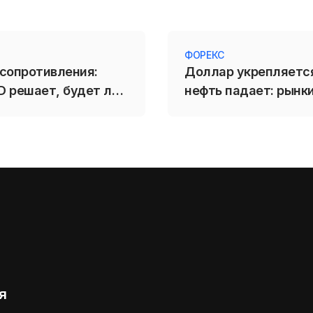
ФОРЕКС
 сопротивления:
Доллар укрепляетс
D решает, будет ли
нефть падает: рынк
 1,3488
развязки по Ирану
я