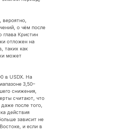
 вероятно,
чений, о чём после
о глава Кристин
ки отложен на
, таких как
ики может
0 в USDX. На
апазоне 3,50–
шего снижения,
ерты считают, что
даже после того,
ока действия
больше зависит не
Востоке, и если в