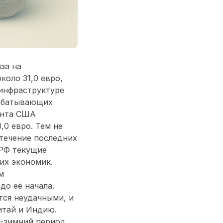
за на
около 31,0 евро,
 инфраструктуре
рабатывающих
дента США
,0 евро. Тем не
течение последних
з РФ текущие
их экономик.
м
до её начала.
ся неудачными, и
итай и Индию.
-зимний период,