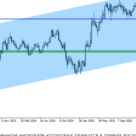
енном интервале котировки движутся в рамках восх