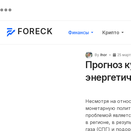
FORECK
Финансы
Крипто
By
Ihor
25 март
Прогноз к
энергетич
Несмотря на относ
монетарную полит
проблемой являетс
в регионе, в резу
газа (СПГ) и подо