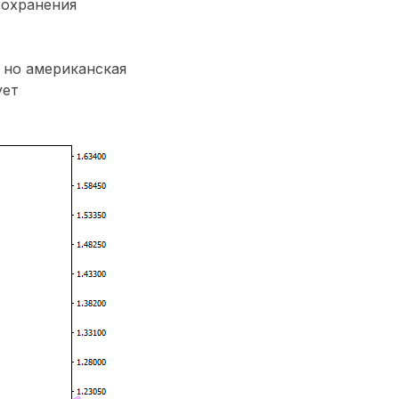
сохранения
 но американская
ует