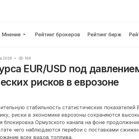
Мнение
Рейтинг брокеров
Рейтинг бирж
Рей
а 2026
169
урса EUR/USD под давление
еских рисков в еврозоне
ительную стабильность статистических показателей 
ику, риски в экономике еврозоны сохраняются высок
я блокировка Ормузского канала на фоне продолжени
льтате чего наблюдаются перебои с поставками сжиже
рожание всех видов топлива.