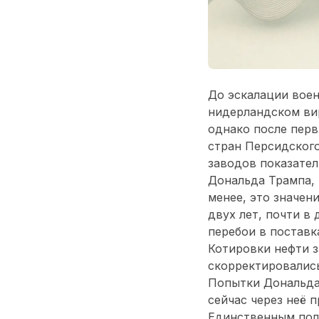
До эскалации воен
нидерландском вирт
однако после перв
стран Персидског
заводов показател
Дональда Трампа, 
менее, это значе
двух лет, почти в 
перебои в поставк
Котировки нефти з
скорректировались
Попытки Дональда
сейчас через неё 
Единственным поло