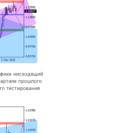
афике нисходящий
вартале прошлого
го тестирования