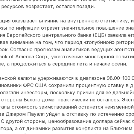
 ресурсов возрастает, остался позади.
ция оказывает влияние на внутреннюю статистику, и,
зы по инфляции отразят значительное повышение зна
ия Европейского центрального банка (ЕЦБ) заявила ег
вав внимание на том, что период «голубиной» ритори
ок. Согласно прогнозам аналитиков ведущих агентств
Bank of America Corp., ужесточение монетарной полит
ле, а продолжиться в середине лета и начале осени.
нской валюты удерживаются в диапазоне 98.00–100.0
иновники ФРС США сохранили процентную ставку в ди
полагали инвесторы, поскольку причин для её дальней
 стороны Белого дома, практически не осталось. Эксп
алы стоимость заимствований останется неизменной 
ва Джером Пауэлл уйдёт в отставку по истечению ср
 С другой стороны, ценообразование доллара сейчас 
ятора, а от динамики развития конфликта на Ближнем 