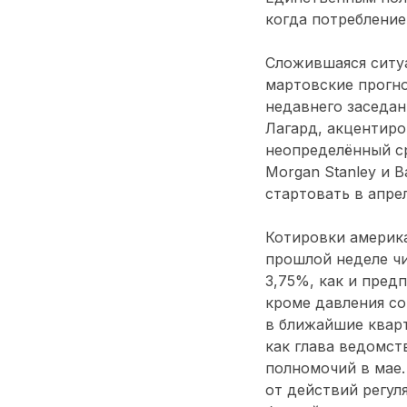
когда потребление
Сложившаяся ситуа
мартовские прогно
недавнего заседан
Лагард, акцентиро
неопределённый ср
Morgan Stanley и 
стартовать в апре
Котировки америка
прошлой неделе ч
3,75%, как и пред
кроме давления со
в ближайшие кварт
как глава ведомст
полномочий в мае.
от действий регул