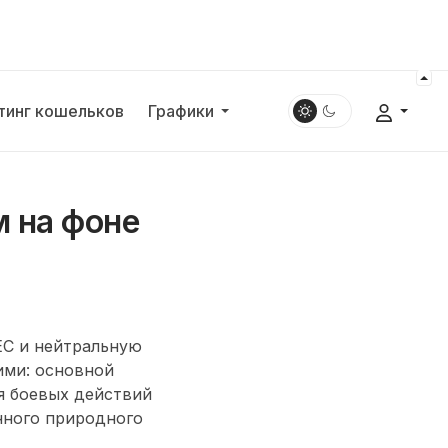
тинг кошельков
Графики
м на фоне
ЕС и нейтральную
ими: основной
я боевых действий
нного природного