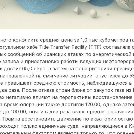
ного конфликта средняя цена за 1,0 тыс кубометров га
уальном хабе Title Transfer Facility (TTF) составляла 
ых сообщений об иранских атаках по энергетической
о залива и приостановке работы ведущих нефтепере
ь достиг 65,0 евро, а затем на фоне риторики прези
направленной на смягчение ситуации, опустился до 53
ние превышает среднюю стоимость, наблюдавшуюся в 
два раза. После отказа стран блока от закупок газа и
ах негативно влияют на перспективы восстановления 
а время операции также достигли 120.00, однако зате
 до 100.00, почти в два раза выше среднего значения 
 Трампа восстановить движение по акватории остают
проходят только единичные суда, направляющиеся в К
жительным фактором является только то, что осенне