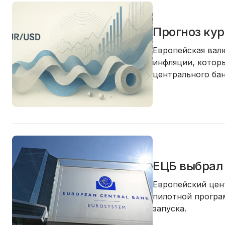
Прогноз кур
Европейская валю
инфляции, котор
центрального бан
ЕЦБ выбрал 
Европейский цент
пилотной програ
запуска.