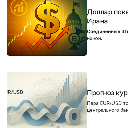
Доллар пок
Ирана
Соединённые Шт
иеной.
Прогноз кур
Пара EUR/USD то
центрального бан