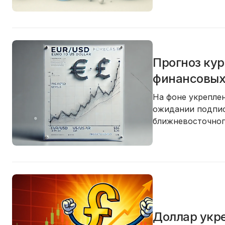
Прогноз кур
финансовых
На фоне укреплен
ожидании подпис
ближневосточног
Доллар укре