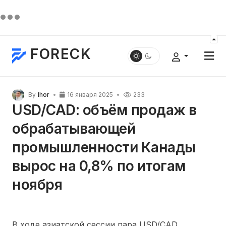
FORECK
By
Ihor
16 января 2025
233
USD/CAD: объём продаж в
обрабатывающей
промышленности Канады
вырос на 0,8% по итогам
ноября
В ходе азиатской сессии пара USD/CAD