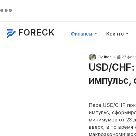
FORECK
Финансы
Крипто
By
Ihor
27 фев
USD/CHF:
импульс,
Пара USD/CHF пока
импульс, сформиро
минимумов от 23 д
вверх, в то время
макроэкономическ