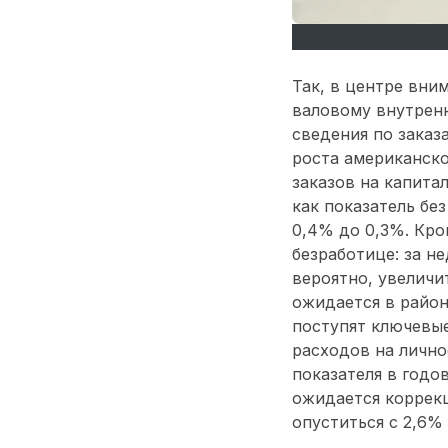
Так, в центре вни
валовому внутренн
сведения по заказ
роста американско
заказов на капита
как показатель бе
0,4% до 0,3%. Кро
безработице: за н
вероятно, увеличит
ожидается в район
поступят ключевы
расходов на лично
показателя в годо
ожидается коррекц
опуститься с 2,6%