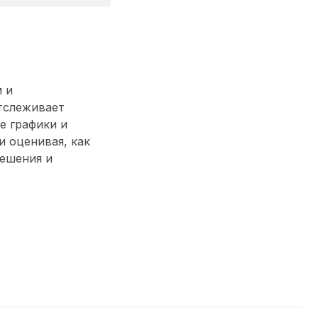
 и
тслеживает
е графики и
 оценивая, как
решения и