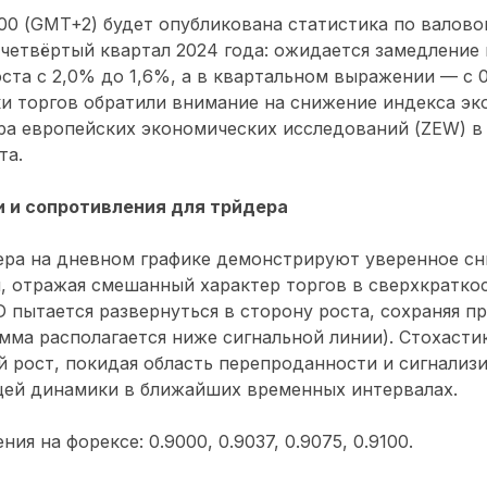
00 (GMT+2) будет опубликована статистика по валов
 четвёртый квартал 2024 года: ожидается замедление
ста с 2,0% до 1,6%, а в квартальном выражении — с 
и торгов обратили внимание на снижение индекса э
а европейских экономических исследований (ZEW) в ф
та.
 и сопротивления для трйдера
ра на дневном графике демонстрируют уверенное сн
, отражая смешанный характер торгов в сверхкратко
 пытается развернуться в сторону роста, сохраняя п
мма располагается ниже сигнальной линии). Стохасти
 рост, покидая область перепроданности и сигнализи
щей динамики в ближайших временных интервалах.
ия на форексе: 0.9000, 0.9037, 0.9075, 0.9100.