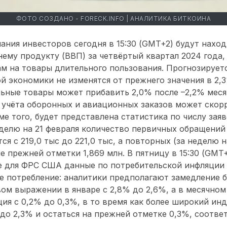
ФОТО СОЗДАНО - FORECK.INFO | АНАЛИТИКА БИТКОИНА
мания инвесторов сегодня в 15:30 (GMT+2) будут нахо
ему продукту (ВВП) за четвёртый квартал 2024 года,
ам на товары длительного пользования. Прогнозирует
й экономики не изменятся от прежнего значения в 2,
льные товары может прибавить 2,0% после –2,2% меся
з учёта оборонных и авиационных заказов может скор
ме того, будет представлена статистика по числу заяв
еделю на 21 февраля количество первичных обращений
ся с 219,0 тыс до 221,0 тыс, а повторных (за неделю 
е прежней отметки 1,869 млн. В пятницу в 15:30 (GMT
е для ФРС США данные по потребительской инфляции
е потребление: аналитики предполагают замедление 
вом выражении в январе с 2,8% до 2,6%, а в месячно
ия с 0,2% до 0,3%, в то время как более широкий ин
 до 2,3% и остаться на прежней отметке 0,3%, соотве