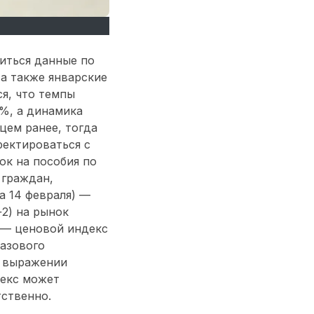
диться данные по
 а также январские
ся, что темпы
3%, а динамика
цем ранее, тогда
ректироваться с
ок на пособия по
 граждан,
на 14 февраля) —
+2) на рынок
 — ценовой индекс
базового
м выражении
декс может
тственно.