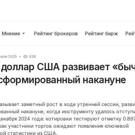
Мнение
Рейтинг брокеров
Рейтинг бирж
Рей
раля 2025
428
 доллар США развивает «бы
 сформированный накануне
зывает заметный рост в ходе утренней сессии, разв
ванный накануне, когда инструменту удалось отступ
екабря 2024 года: котировки тестируют отметку 0.89
 как участники торгов ожидают появления ключевой
ой статистики из США.