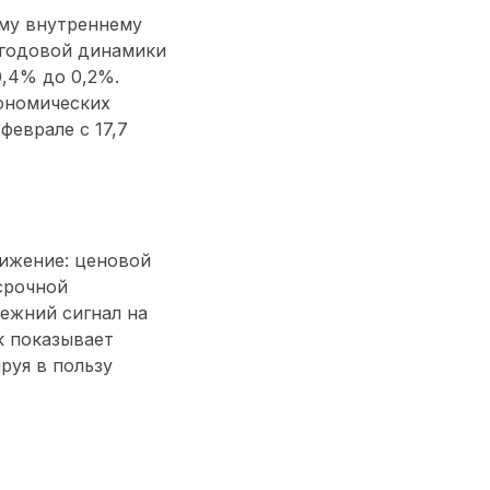
ому внутреннему
 годовой динамики
0,4% до 0,2%.
кономических
еврале с 17,7
ижение: ценовой
срочной
режний сигнал на
к показывает
руя в пользу