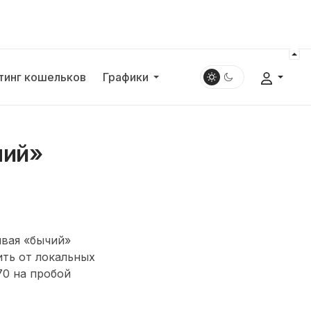
тинг кошельков
Графики
чий»
ивая «бычий»
ить от локальных
70 на пробой