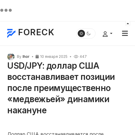
FORECK
By
Ihor
10 января 2025
447
USD/JPY: доллар США
восстанавливает позиции
после преимущественно
«медвежьей» динамики
накануне
Доллар США восстанавливается после