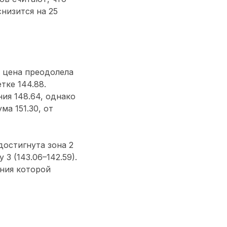
низится на 25
 цена преодолела
тке 144.88.
ия 148.64, однако
а 151.30, от
достигнута зона 2
 3 (143.06–142.59).
ения которой