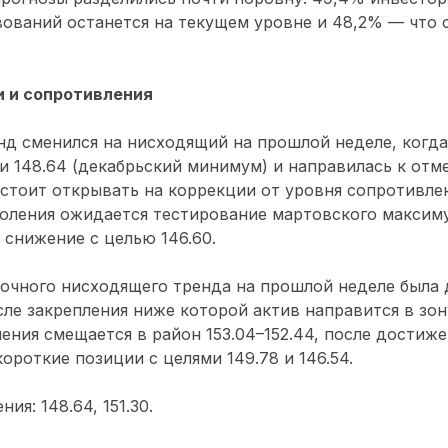
ований останется на текущем уровне и 48,2% — что с
 и сопротивления
д сменился на нисходящий на прошлой неделе, когда
 148.64 (декабрьский минимум) и направилась к отме
стоит открывать на коррекции от уровня сопротивлен
доления ожидается тестирование мартовского максимум
 снижение с целью 146.60.
очного нисходящего тренда на прошлой неделе была 
осле закрепления ниже которой актив направится в зону
ения смещается в район 153.04–152.44, после достиж
ороткие позиции с целями 149.78 и 146.54.
ия: 148.64, 151.30.