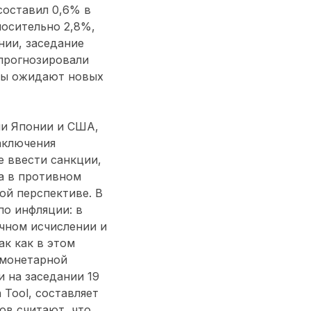
составил 0,6% в
носительно 2,8%,
нии, заседание
 прогнозировали
оры ожидают новых
ли Японии и США,
аключения
 ввести санкции,
а в противном
ой перспективе. В
по инфляции: в
ячном исчислении и
ак как в этом
 монетарной
 на заседании 19
Tool, составляет
ов считают, что