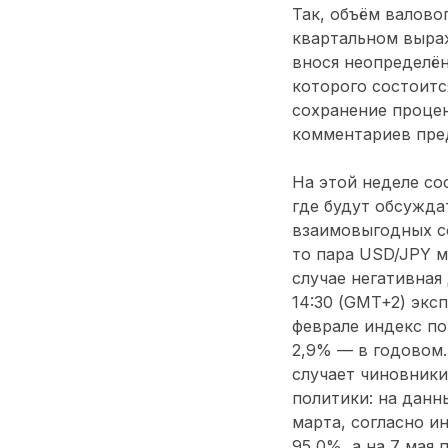
Так, объём валово
квартальном выраж
внося неопределён
которого состоитс
сохранение проце
комментариев пред
На этой неделе со
где будут обсужда
взаимовыгодных со
то пара USD/JPY м
случае негативная
14:30 (GMT+2) экс
феврале индекс по
2,9% — в годовом.
случает чиновник
политики: на данн
марта, согласно и
95,0%, а на 7 мая