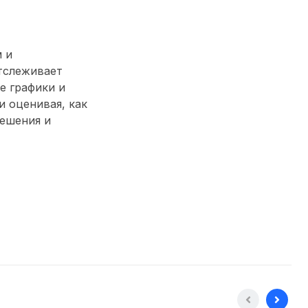
 и
тслеживает
е графики и
 оценивая, как
решения и