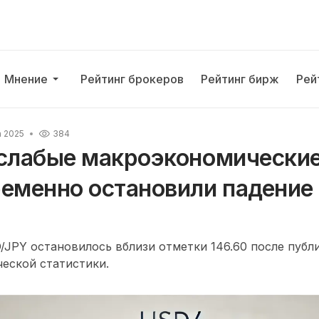
Мнение
Рейтинг брокеров
Рейтинг бирж
Рей
а 2025
384
 слабые макроэкономически
ременно остановили падение
JPY остановилось вблизи отметки 146.60 после публ
еской статистики.