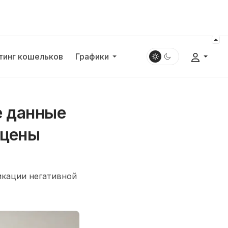
тинг кошельков
Графики
е данные
 цены
икации негативной