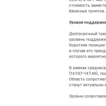
стоимость заимств
базисных пунктов.
Уровни поддержки
Долгосрочный трен
уровень поддержки
Короткие позиции 
в случае его прео
которого вероятно
В рамках среднеср
(147.97–147.46), п
Область сопротивл
станут актуальны к
Уровни сопротивлен