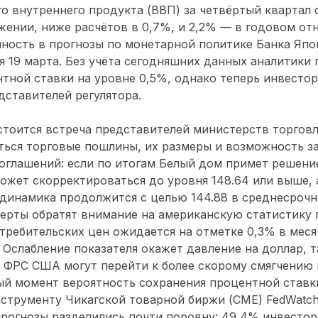
го внутреннего продукта (ВВП) за четвёртый квартал 
ении, ниже расчётов в 0,7%, и 2,2% — в годовом от
ность в прогнозы по монетарной политике Банка Япо
я 19 марта. Без учёта сегодняшних данных аналитики
нтной ставки на уровне 0,5%, однако теперь инвест
ставителей регулятора.
стоится встреча представителей министерств торгов
ться торговые пошлины, их размеры и возможность з
глашений: если по итогам Белый дом примет решение
ожет скорректироваться до уровня 148.64 или выше, 
 динамика продолжится с целью 144.88 в среднесрочн
перты обратят внимание на американскую статистику 
требительских цен ожидается на отметке 0,3% в мес
 Ослабление показателя окажет давление на доллар, т
и ФРС США могут перейти к более скорому смягчению
ый момент вероятность сохранения процентной ставки
нструменту Чикагской товарной биржи (CME) FedWatch 
 прогнозы разделились почти поровну: 49,4% инвестор