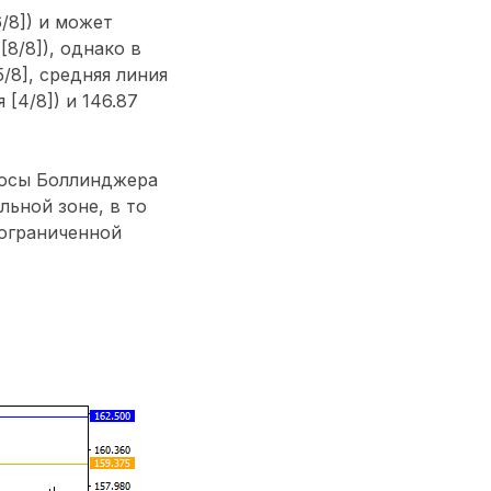
/8]) и может
[8/8]), однако в
/8], средняя линия
[4/8]) и 146.87
лосы Боллинджера
ьной зоне, в то
 ограниченной