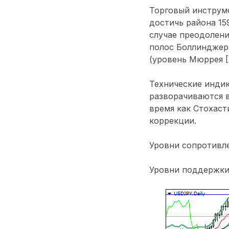
Торговый инструме
достичь района 159
случае преодолени
полос Боллинджера
(уровень Мюррея [3
Технические инди
разворачиваются в
время как Стохаст
коррекции.
Уровни сопротивлени
Уровни поддержки: 