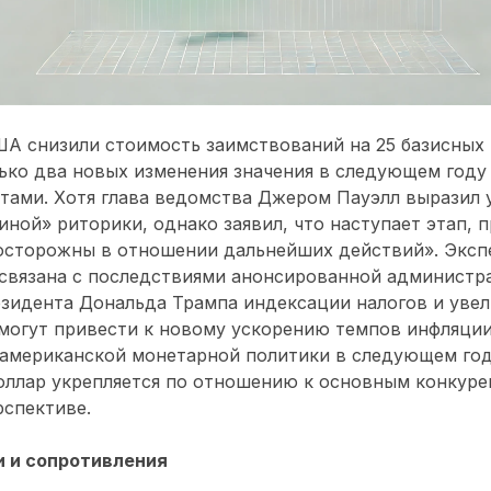
А снизили стоимость заимствований на 25 базисных 
ко два новых изменения значения в следующем году 
тами. Хотя глава ведомства Джером Пауэлл выразил 
иной» риторики, однако заявил, что наступает этап, 
«осторожны в отношении дальнейших действий». Эксп
 связана с последствиями анонсированной администр
зидента Дональда Трампа индексации налогов и увел
могут привести к новому ускорению темпов инфляции
 американской монетарной политики в следующем год
оллар укрепляется по отношению к основным конкуре
рспективе.
 и сопротивления