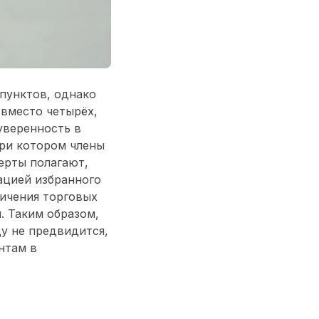
пунктов, однако
вместо четырёх,
уверенность в
при котором члены
ерты полагают,
ацией избранного
ичения торговых
. Таким образом,
у не предвидится,
нтам в