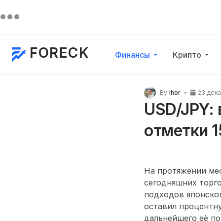
FORECK
Финансы
Крипто
By
Ihor
23 дек
USD/JPY:
отметки 1
На протяжении мес
сегодняшних торго
подходов японског
оставил процентну
дальнейшего её по