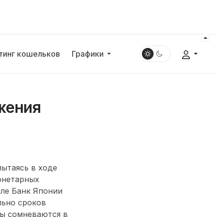
тинг кошельков
Графики
жения
пытаясь в ходе
онетарных
еле Банк Японии
льно сроков
ры сомневаются в