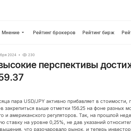
Мнение
Рейтинг брокеров
Рейтинг бирж
Рей
абря 2024
230
 высокие перспективы дости
59.37
яца пара USD/JPY активно прибавляет в стоимости, 
в закрепиться выше отметки 156.25 на фоне разных м
о и американского регуляторов. Так, на прошлой нед
ю ставку на уровне 0,25%, не дав указаний относите
вышения, что разочаровало рынок, и теперь инвесто