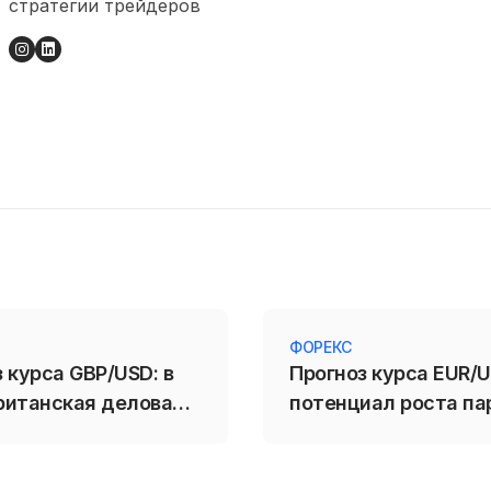
стратегии трейдеров
ФОРЕКС
 курса GBP/USD: в
Прогноз курса EUR/U
ританская деловая
потенциал роста па
ость заметно
сохраняется
ась