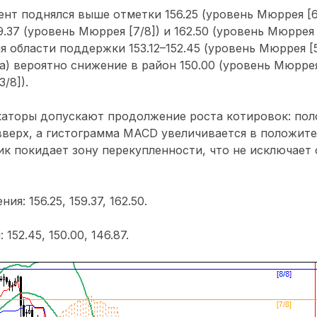
нт поднялся выше отметки 156.25 (уровень Мюррея [6
.37 (уровень Мюррея [7/8]) и 162.50 (уровень Мюррея 
я области поддержки 153.12–152.45 (уровень Мюррея [5
) вероятно снижение в район 150.00 (уровень Мюррея 
/8]).
каторы допускают продолжение роста котировок: по
верх, а гистограмма MACD увеличивается в положител
ик покидает зону перекупленности, что не исключает
я: 156.25, 159.37, 162.50.
152.45, 150.00, 146.87.