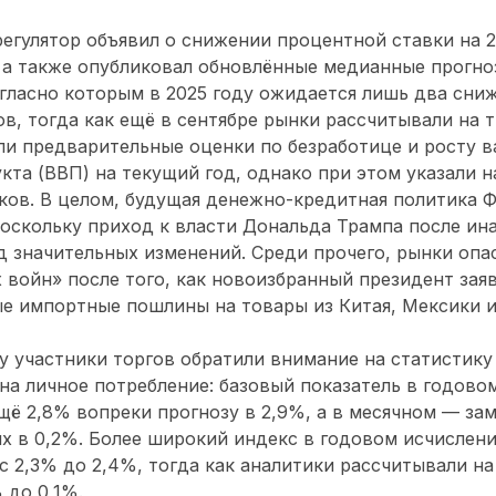
регулятор объявил о снижении процентной ставки на 
 а также опубликовал обновлённые медианные прогно
гласно которым в 2025 году ожидается лишь два сниж
ов, тогда как ещё в сентябре рынки рассчитывали на т
и предварительные оценки по безработице и росту в
кта (ВВП) на текущий год, однако при этом указали н
ков. В целом, будущая денежно-кредитная политика 
оскольку приход к власти Дональда Трампа после ин
д значительных изменений. Среди прочего, рынки опа
 войн» после того, как новоизбранный президент зая
е импортные пошлины на товары из Китая, Мексики и
 участники торгов обратили внимание на статистику
на личное потребление: базовый показатель в годово
щё 2,8% вопреки прогнозу в 2,9%, а в месячном — зам
х в 0,2%. Более широкий индекс в годовом исчислен
с 2,3% до 2,4%, тогда как аналитики рассчитывали на 
 до 0,1%.