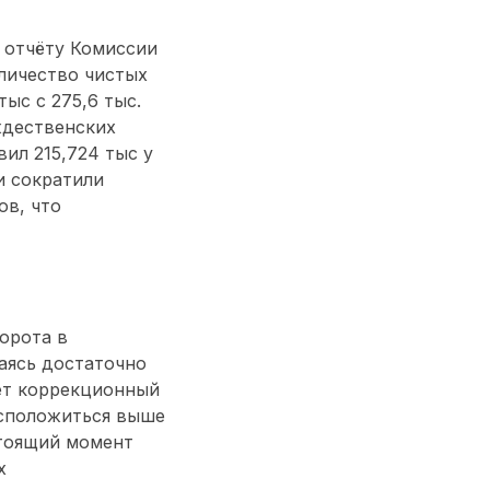
 отчёту Комиссии
личество чистых
ыс с 275,6 тыс.
ждественских
ил 215,724 тыс у
и сократили
ов, что
орота в
аясь достаточно
ет коррекционный
асположиться выше
стоящий момент
х