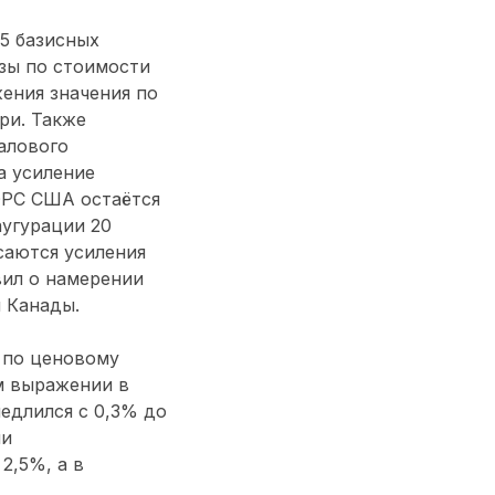
25 базисных
зы по стоимости
ения значения по
ри. Также
алового
а усиление
ФРС США остаётся
аугурации 20
саются усиления
вил о намерении
 Канады.
 по ценовому
м выражении в
едлился с 0,3% до
ии
2,5%, а в