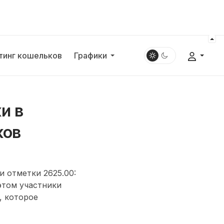
тинг кошельков
Графики
и в
ков
 отметки 2625.00:
этом участники
, которое