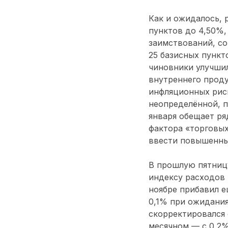
Как и ожидалось, 
пунктов до 4,50%,
заимствований, со
25 базисных пункт
чиновники улучшил
внутреннего проду
инфляционных рис
неопределённой, п
января обещает ря
фактора «торговых
ввести повышенны
В прошлую пятницу
индексу расходов 
ноябре прибавил е
0,1% при ожидания
скорректировался 
месячном — с 0,2%