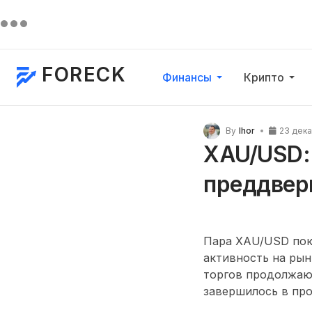
FORECK
Финансы
Крипто
By
Ihor
23 дек
XAU/USD:
преддвер
Пара XAU/USD пок
активность на рын
торгов продолжаю
завершилось в про