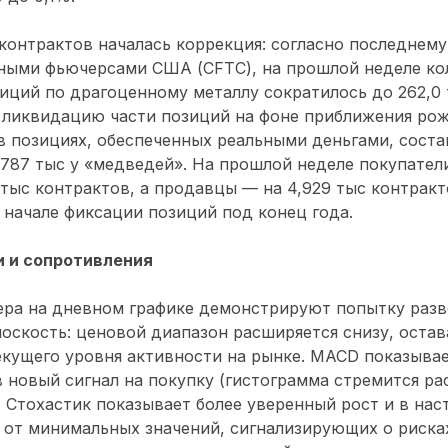
контрактов началась коррекция: согласно последнему
рными фьючерсами США (CFTC), на прошлой неделе ко
иций по драгоценному металлу сократилось до 262,0 т
 ликвидацию части позиций на фоне приближения ро
в позициях, обеспеченных реальными деньгами, состав
,787 тыс у «медведей». На прошлой неделе покупател
 тыс контрактов, а продавцы — на 4,929 тыс контракт
 начале фиксации позиций под конец года.
 и сопротивления
ра на дневном графике демонстрируют попытку разв
оскость: ценовой диапазон расширяется снизу, остав
екущего уровня активности на рынке. MACD показыва
 новый сигнал на покупку (гистограмма стремится р
. Стохастик показывает более уверенный рост и в на
 от минимальных значений, сигнализирующих о риска