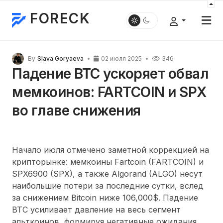
FORECK
By
Slava Goryaeva
02 июля 2025
346
Падение BTC ускоряет обвал
мемкоинов: FARTCOIN и SPX
во главе снижения
Начало июля отмечено заметной коррекцией на
крипторынке: мемкоины Fartcoin (FARTCOIN) и
SPX6900 (SPX), а также Algorand (ALGO) несут
наибольшие потери за последние сутки, вслед
за снижением Bitcoin ниже 106,000$. Падение
BTC усиливает давление на весь сегмент
альткоинов, формируя негативные ожидания