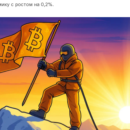
ику с ростом на
0,2%
.