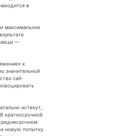
находится в
ии максимальное
результате
давцы —
тяжение» к
ию значительной
тво call-
провоцировать
ательно истекут,
 В краткосрочной
 среднесрочном
 и новую попытку