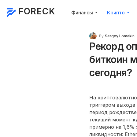
FORECK
Финансы
Крипто
By
Sergey Lomakin
Рекорд оп
биткоин м
сегодня?
На криптовалютно
триггером выхода 
период рождестве
текущий момент
к
примерно на
1,6% 
ликвидности:
Ethe