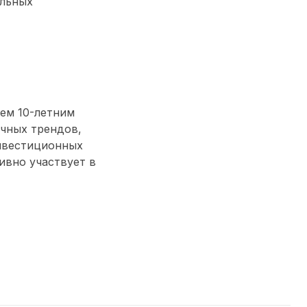
ельных
ем 10-летним
чных трендов,
нвестиционных
тивно участвует в