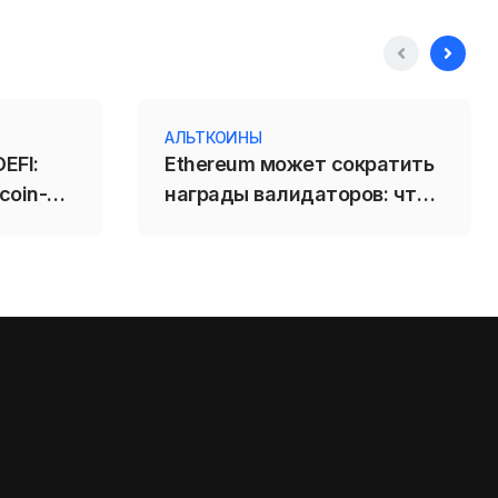
АЛЬТКОИНЫ
EFI:
Ethereum может сократить
coin-
награды валидаторов: что
ржал
изменит EIP-8363