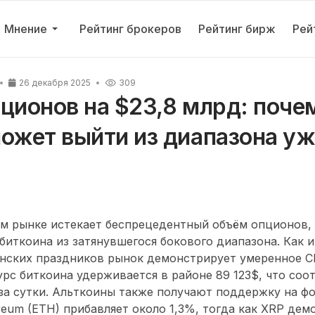
Мнение
Рейтинг брокеров
Рейтинг бирж
Рей
26 декабря 2025
309
ционов на $23,8 млрд: поче
ожет выйти из диапазона уж
м рынке истекает
беспрецедентный объём опционов
,
биткоина из затянувшегося бокового диапазона. Как и
нских праздников рынок демонстрирует умеренное
C
урс биткоина
удерживается в районе
89 123$
, что соо
за сутки
. Альткоины также получают поддержку на ф
reum (ETH)
прибавляет около
1,3%
, тогда как
XRP
демо