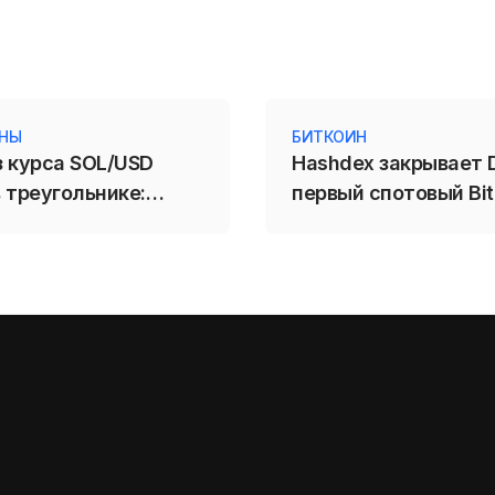
ИНЫ
БИТКОИН
з курса SOL/USD
Hashdex закрывает D
 треугольнике:
первый спотовый Bit
71,88 усилит
ETF в США не выде
е Solana
конкуренции