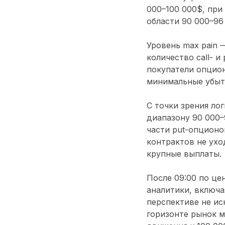
000–100 000$
, при
области
90 000–96
Уровень max pain 
количество call- и
покупатели опцио
минимальные убыт
С точки зрения ло
диапазону
90 000–
части put-опционо
контрактов не ухо
крупные выплаты.
После
09:00 по ц
аналитики, включ
перспективе не ис
горизонте рынок м