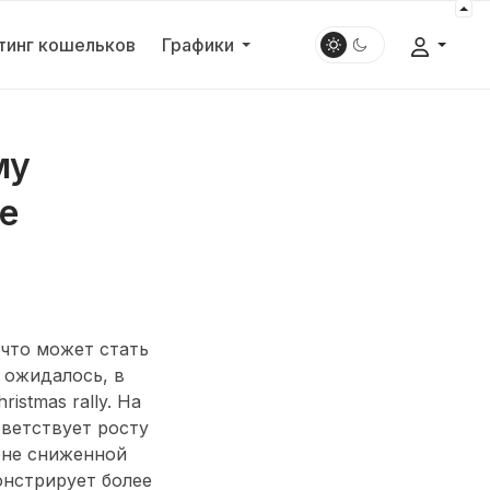
тинг кошельков
Графики
му
е
 что может стать
 ожидалось, в
hristmas rally
. На
тветствует росту
оне сниженной
нстрирует более