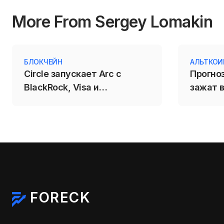
More From Sergey Lomakin
БЛОКЧЕЙН
АЛЬТКО
Circle запускает Arc с
Прогно
BlackRock, Visa и
зажат в
Mastercard
пробой 
падени
FORECK