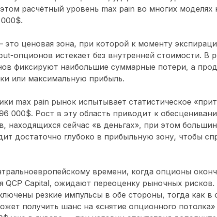
 этом расчётный уровень max pain во многих моделях 
 000$
.
— это ценовая зона, при которой к моменту экспирац
 put-опционов истекает без внутренней стоимости. В 
нов фиксируют наибольшие суммарные потери, а про
ки или максимальную прибыль.
гики max pain рынок испытывает статистическое «при
96 000$
. Рост в эту область приводит к обесцениван
в, находящихся сейчас «в деньгах», при этом большинс
дит достаточно глубоко в прибыльную зону, чтобы с
ентральноевропейскому времени
, когда опционы оконч
ая
QCP Capital
, ожидают
переоценку рыночных рисков
.
ключены резкие импульсы в обе стороны, тогда как в
ожет получить шанс на «снятие опционного потолка»