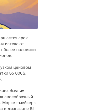
ершается срок
ня истекают
ет более половины
ионов.
 узком ценовом
метки
85 000$
,
$
.
ание бычьих
ак своеобразный
е. Маркет-мейкеры
на
в диапазоне
85