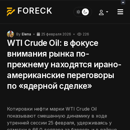
FORECK
By
Elena
25 февраля 2026
226
WTI Crude Oil: в фокусе
внимания рынка по-
прежнему находятся ирано-
американские переговоры
по «ядерной сделке»
Котировки нефти марки WTI Crude Oil
показывают смешанную динамику в ходе
утренней сессии 25 февраля, удерживаясь у
отметки в 66,0 доллара за баррель и в районе