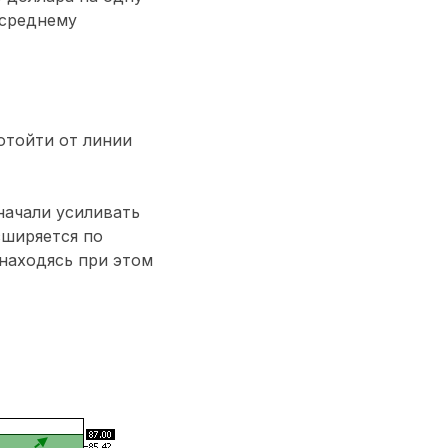
 среднему
отойти от линии
начали усиливать
сширяется по
находясь при этом