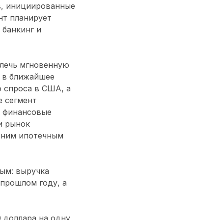
ов, инициированные
нт планирует
 банкинг и
влечь мгновенную
, в ближайшее
 спроса в США, а
е сегмент
а финансовые
и рынок
етним ипотечным
ным: выручка
 прошлом году, а
 доллара на одну