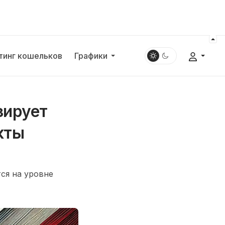
тинг кошельков
Графики
зирует
кты
ся на уровне