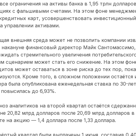
все ограничения на активы банка в 1,95 трлн доллар
ациях с фальшивыми счетами. На этом фоне менеджме
кредитных карт, усовершенствовать инвестиционный
а управлении активами.
ущая внешняя среда может не позволить компании из
л накануне финансовый директор Майк Сантомассимо
ожидать стремительного увеличения потребительского
м сценарием может стать его снижение. На этом фон
итов может оставаться в зоне риска до тех пор, пок
изуются. Кроме того, в сложном положении остаётся 
ра была опубликована еженедельная ставка по 30-л
 повысилась до 6,93%.
ноз аналитиков на второй квартал остаётся сдержан
не 20,82 млрд долларов после 20,69 млрд долларов в
те на акцию — 1,4 доллара после 1,33 доллара.
ёртый квартал были выплачены 1 июня, составив 0,40