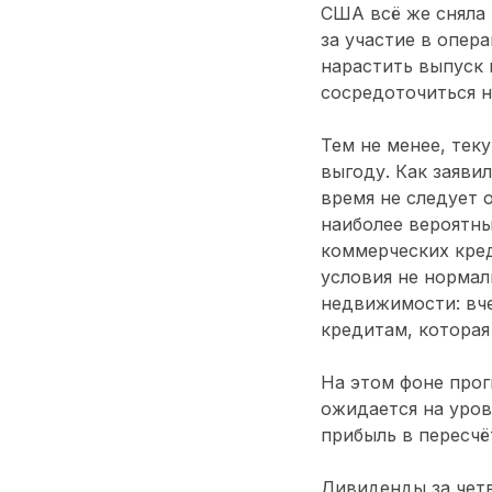
США всё же сняла 
за участие в опер
нарастить выпуск 
сосредоточиться н
Тем не менее, тек
выгоду. Как заяви
время не следует 
наиболее вероятны
коммерческих кред
условия не нормал
недвижимости: вче
кредитам, которая
На этом фоне прог
ожидается на уров
прибыль в пересчё
Дивиденды за четв