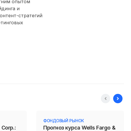
етним опытом
йдинга и
контент-стратегий
етинговых
ФОНДОВЫЙ РЫНОК
 Corp.:
Прогноз курса Wells Fargo &