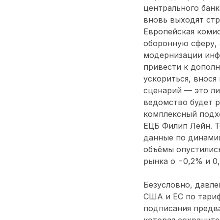
центрального банк
вновь выходят стр
Европейская комис
оборонную сферу,
модернизации инфр
привести к допол
ускориться, внося
сценарий — это ли
ведомство будет р
комплексный подхо
ЕЦБ Филип Лейн. Т
данные по динами
объёмы опустились
рынка о −0,2% и 0
Безусловно, давле
США и ЕС по тариф
подписания предв
которая сохранитс