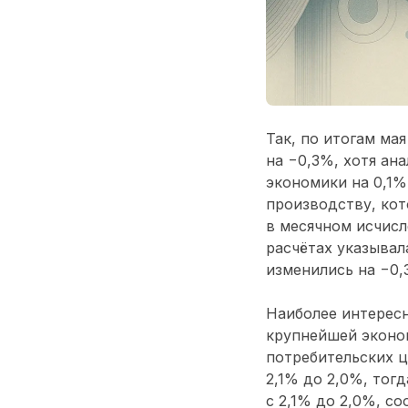
Так, по итогам ма
на −0,3%, хотя ан
экономики на 0,1
производству, кот
в месячном исчисл
расчётах указывал
изменились на −0,
Наиболее интересн
крупнейшей эконом
потребительских ц
2,1% до 2,0%, тог
с 2,1% до 2,0%, с