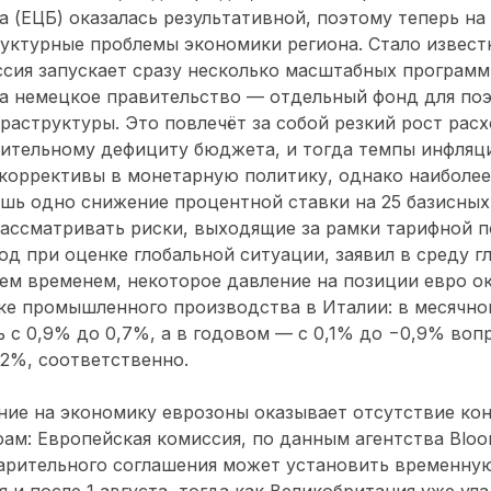
а (ЕЦБ) оказалась результативной, поэтому теперь на
уктурные проблемы экономики региона. Стало известн
сия запускает сразу несколько масштабных программ
 а немецкое правительство — отдельный фонд для по
аструктуры. Это повлечёт за собой резкий рост расх
нительному дефициту бюджета, и тогда темпы инфляц
 коррективы в монетарную политику, однако наиболе
шь одно снижение процентной ставки на 25 базисных
ассматривать риски, выходящие за рамки тарифной п
д при оценке глобальной ситуации, заявил в среду 
ем временем, некоторое давление на позиции евро о
ке промышленного производства в Италии: в месячно
 с 0,9% до 0,7%, а в годовом — с 0,1% до −0,9% воп
,2%, соответственно.
ние на экономику еврозоны оказывает отсутствие ко
ам: Европейская комиссия, по данным агентства Bloo
арительного соглашения может установить временную
я и после 1 августа, тогда как Великобритания уже ул