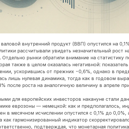
я валовой внутренний продукт (ВВП) опустился на 0,1
алитики рассчитывали увидеть незначительный рост 
%. Отдельно рынки обратили внимание на статистику
орая также в целом оказалась негативной: показатель
ении, ускорившись от прежних −0,6%, однако в пре
ась лишь нулевая динамика, тогда как в годовом вы
3% после роста на аналогичную величину в апреле при
ыми для европейских инвесторов накануне стали дан
ике еврозоны — немецкой: как и предполагалось, ин
ен в месячном исчислении опустился с 0,1% до 0,0%, 
да как гармонизированный индикатор скорректировалс
оответственно, подтверждая, что монетарная политик