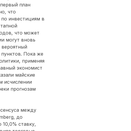
 первый план
о, что
 по инвестициям в
этапной
одов, что может
ии могут вновь
е вероятный
 пунктов. Пока же
олитики, применяя
главный экономист
казали майские
м исчислении
реки прогнозам
нсенсуса между
mberg, до
 10,0% ставку,
адила торговые