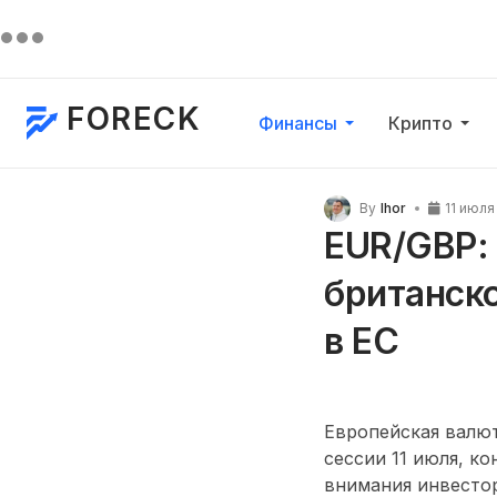
FORECK
Финансы
Крипто
By
Ihor
11 июля
EUR/GBP: 
британско
в ЕС
Европейская валю
сессии 11 июля, ко
внимания инвесто