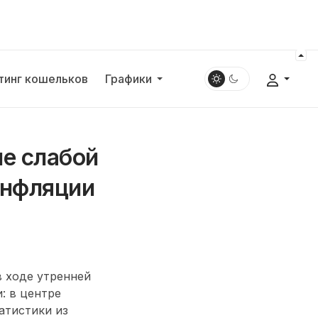
тинг кошельков
Графики
не слабой
инфляции
 ходе утренней
: в центре
атистики из