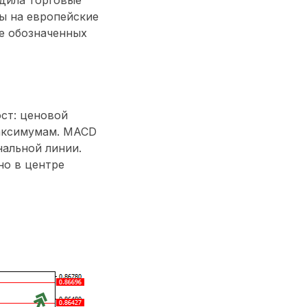
ы на европейские
е обозначенных
ст: ценовой
максимумам. MACD
нальной линии.
но в центре