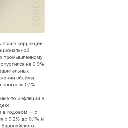
% после коррекции
национальной
 по промышленному
 опустился на 0,9%
дварительных
ражении объёмы
 прогнозе 0,1%.
ные по инфляции в
декс
а в годовом — с
я с 0,2% до 0,1% и
а Европейского