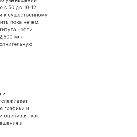
 с 50 до 10-12
и к существенному
ить пока нечем.
титута нефти:
2,500 млн
полнительную
 и
тслеживает
е графики и
 оценивая, как
решения и