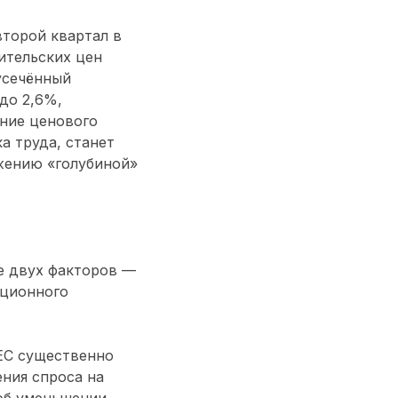
второй квартал в
ительских цен
 усечённый
до 2,6%,
ение ценового
а труда, станет
жению «голубиной»
 двух факторов —
кционного
ЕС существенно
ения спроса на
 об уменьшении