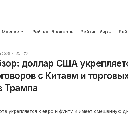
Мнение
Рейтинг брокеров
Рейтинг бирж
Рей
я 2025
472
зор: доллар США укрепляет
говоров с Китаем и торговы
в Трампа
та укрепляется к евро и фунту и имеет смешанную ди