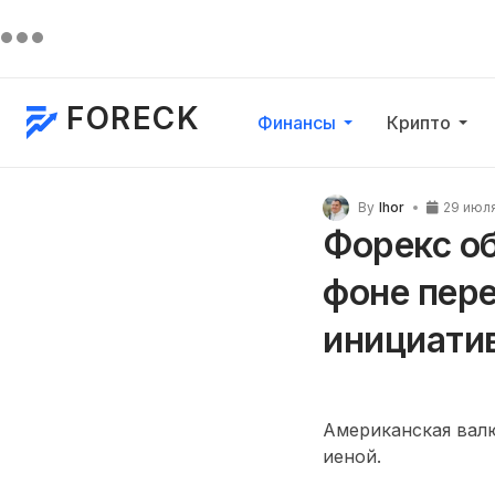
FORECK
Финансы
Крипто
By
Ihor
29 июл
Форекс об
фоне пере
инициати
Американская валю
иеной.