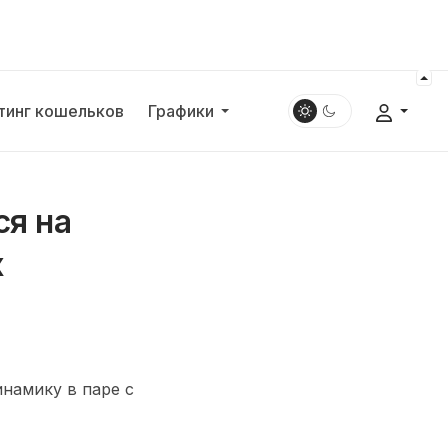
тинг кошельков
Графики
ся на
х
намику в паре с