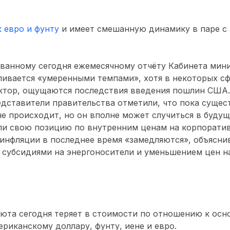
к евро и фунту
и имеет смешанную динамику в паре с
ованному сегодня ежемесячному отчёту Кабинета мин
ивается «умеренными темпами», хотя в некоторых сф
ктор, ощущаются последствия введения пошлин США.
дставители правительства отметили, что пока сущес
е происходит, но он вполне может случиться в буду
ли свою позицию по внутренним ценам на корпорати
 инфляции в последнее время «замедляются», объясни
 субсидиями на энергоносители и уменьшением цен н
люта сегодня теряет в стоимости по отношению к ос
риканскому доллару, фунту, иене и евро.