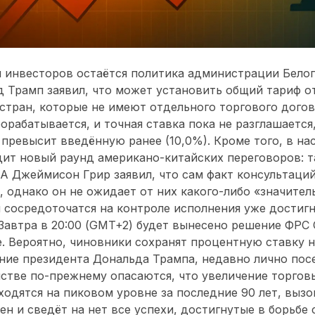
 инвесторов остаётся политика администрации Белог
 Трамп заявил, что может установить общий тариф о
 стран, которые не имеют отдельного торгового дого
орабатывается, и точная ставка пока не разглашается
 превысит введённую ранее (10,0%). Кроме того, в на
ит новый раунд американо-китайских переговоров: т
 Джеймисон Грир заявил, что сам факт консультаций
 однако он не ожидает от них какого-либо «значител
 сосредоточатся на контроле исполнения уже достиг
Завтра в 20:00 (GMT+2) будет вынесено решение ФРС
. Вероятно, чиновники сохранят процентную ставку н
ение президента Дональда Трампа, недавно лично по
мстве по-прежнему опасаются, что увеличение торгов
ходятся на пиковом уровне за последние 90 лет, выз
ен и сведёт на нет все успехи, достигнутые в борьбе 