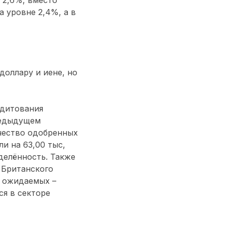
а уровне 2,4%, а в
доллару и иене, но
едитования
предыдущем
ичество одобренных
и на 63,00 тыс,
делённость. Также
 Британского
о ожидаемых –
ся в секторе