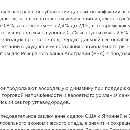
ся к завтрашней публикации данных по инфляции за 
идается, что в квартальном исчислении индекс потреб
 0,8%, а в годовом — с 2,4% до 2,1%, в то время как
зафиксироваться на уровне 0,7% и опуститься с 2,9% 
еализация прогнозов подтвердит дальнейшее ослабл
сочетании с ухудшением состояния национального рынк
том для Резервного банка Австралии (РБА) к продол
ки продолжают восходящую динамику при поддержке
 торговой напряжённости и вероятного усиления сан
йский сектор углеводородов.
следовательное заключение сделок США с Японией и 
лобального экономического спада, а значит и сокращ
 то же время заявление президента Дональда Трампа