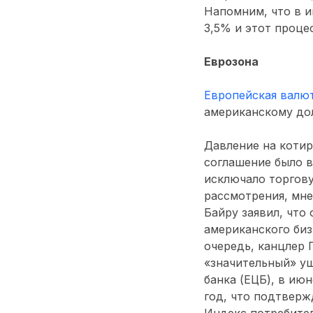
Напомним, что в и
3,5% и этот проце
Еврозона
Европейская валют
американскому дол
Давление на коти
соглашение было в
исключало торгову
рассмотрения, мне
Байру заявил, что
американского биз
очередь, канцлер 
«значительный» ущ
банка (ЕЦБ), в ию
год, что подтверж
Индекс потребител