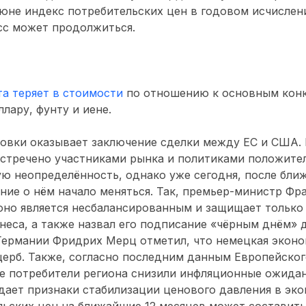
юне индекс потребительских цен в годовом исчислен
сс может продолжиться.
а теряет в стоимости
по отношению к основным кон
лару, фунту и иене.
ровки оказывает заключение сделки между ЕС и США.
стречено участниками рынка и политиками положител
ю неопределённость, однако уже сегодня, после бли
ние о нём начало меняться. Так, премьер-министр Фр
 оно является несбалансированным и защищает только
неса, а также назвал его подписание «чёрным днём» 
Германии Фридрих Мерц отметил, что немецкая эконо
ерб. Также, согласно последним данным Европейског
не потребители региона снизили инфляционные ожида
дает признаки стабилизации ценового давления в эк
ьских цен на ближайшие 12 месяцев может составить