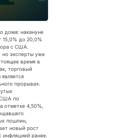
о дома: накануне
т 15,0% до 20,0%
вора с США.
, но эксперты уже
стоящее время в
ак, торговый
 является
ьного прорыва».
нутых
 США по
а отметке 4,50%,
сещавшего
ых пошлин,
овет новый рост
с инфляцией ранее.