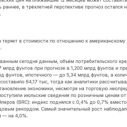
ь раннее, в трёхлетней перспективе прогноз остался н
.
 теряет в стоимости по отношению к американскому 
.
ованным сегодня данным, объём потребительского кр
17 млрд фунтов при прогнозе в 1,200 млрд фунтов и 
рд фунтов, ипотечного — до 5,34 млрд фунтов, а кол
составило 64,17 тыс, тогда как аналитики рассчитывал
тановление экономики, несмотря на торговую неопре
поступили июльские сведения по розничным ценам от
леров (BRC): индекс поднялся с 0,4% до 0,7% вмест
одовым рекордом. Самый значительный рост наблюдал
 — на 4,0%.