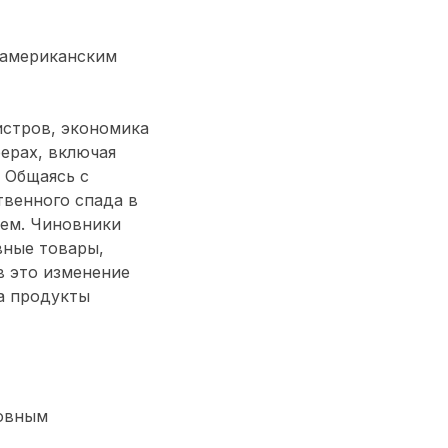
 американским
истров, экономика
ерах, включая
 Общаясь с
твенного спада в
щем. Чиновники
вные товары,
в это изменение
а продукты
новным