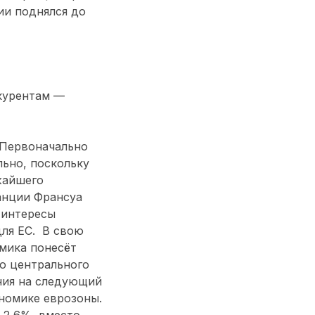
ии поднялся до
курентам —
 Первоначально
ьно, поскольку
жайшего
анции Франсуа
 интересы
для ЕС. В свою
мика понесёт
о центрального
ния на следующий
ономике еврозоны.
 2,6%, вместо