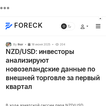
FORECK
By
Ihor
18 июня 2025
204
NZD/USD: инвесторы
анализируют
новозеландские данные по
внешней торговле за первый
квартал
В ходе азиатской сессии пара NZD/USD