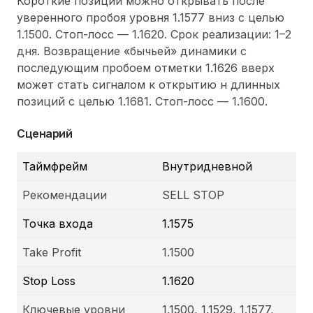
Короткие позиции можно открывать после
уверенного пробоя уровня 1.1577 вниз с целью
1.1500. Стоп-лосс — 1.1620. Срок реализации: 1–2
дня. Возвращение «бычьей» динамики с
последующим пробоем отметки 1.1626 вверх
может стать сигналом к открытию н длинных
позиций с целью 1.1681. Стоп-лосс — 1.1600.
Сценарий
Таймфрейм
Внутридневной
Рекомендации
SELL STOP
Точка входа
1.1575
Take Profit
1.1500
Stop Loss
1.1620
Ключевые уровни
1.1500, 1.1529, 1.1577,