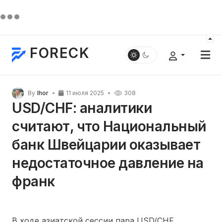
FORECK
By
Ihor
11 июля 2025
308
USD/CHF: аналитики
считают, что Национальный
банк Швейцарии оказывает
недостаточное давление на
франк
В ходе азиатской сессии пара USD/CHF