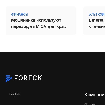
ФИНАНСЫ
АЛЬТКО
Мошенники используют
Ethere
переход на MiCA для кражи
стейкин
криптовалюты у
резко 
инвесторов
валида
FORECK
Выберите язык
Компани
English
О нас