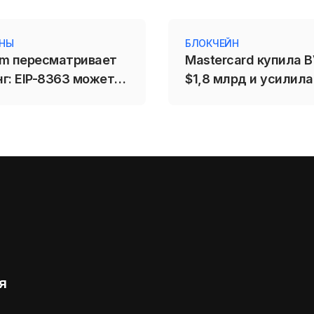
ИНЫ
БЛОКЧЕЙН
um пересматривает
Mastercard купила B
г: EIP-8363 может
$1,8 млрд и усилила
снизить награды
на стейблкоины
торов
я