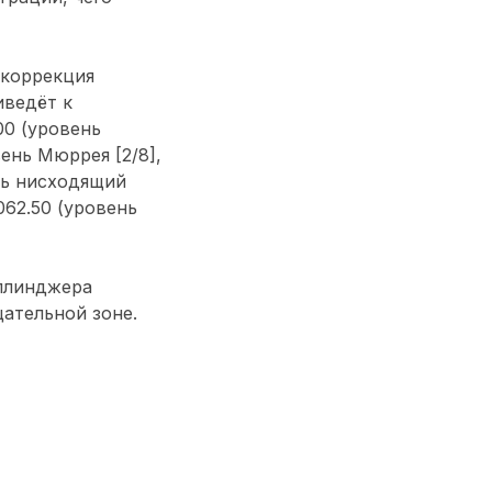
(коррекция
иведёт к
00 (уровень
ень Мюррея [2/8],
ть нисходящий
062.50 (уровень
ллинджера
цательной зоне.