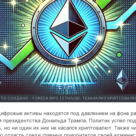
ТО СОЗДАНО - FORECK.INFO | ETH/USD: ТЕХАНАЛИЗ КРИПТОВАЛ
цифровые активы находятся под давлением на фоне 
я президентства Дональда Трампа. Политик успел по
в, но ни один их них не касался криптовалют. Также ч
 отрасль среди главных приоритетов своей админис