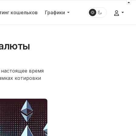
тинг кошельков
Графики
валюты
 настоящее время
амках котировки