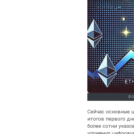
ФО
Сейчас основные 
итогов первого дн
более сотни указо
упомянул цифровую