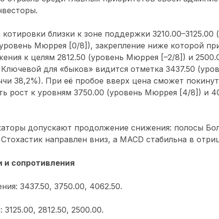
нвесторы.
 котировки близки к зоне поддержки 3210.00–3125.00 
уровень Мюррея [0/8]), закрепление ниже которой пр
ния к целям 2812.50 (уровень Мюррея [–2/8]) и 2500.
. Ключевой для «быков» видится отметка 3437.50 (уров
чи 38,2%). При её пробое вверх цена сможет покину
ть рост к уровням 3750.00 (уровень Мюррея [4/8]) и 4
каторы допускают продолжение снижения: полосы Бо
 Стохастик направлен вниз, а MACD стабильна в отри
 и сопротивления
ия: 3437.50, 3750.00, 4062.50.
3125.00, 2812.50, 2500.00.