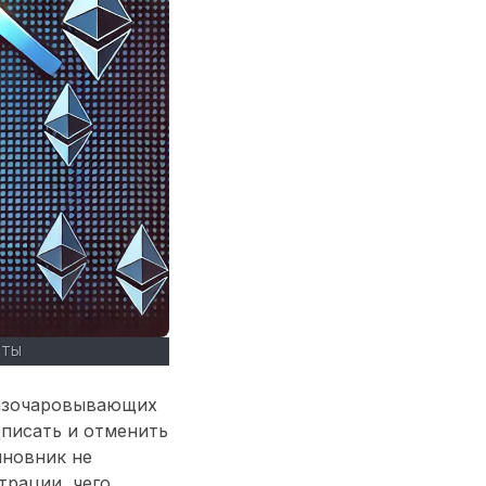
ЮТЫ
разочаровывающих
дписать и отменить
иновник не
трации, чего