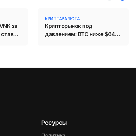
КРИПТАВАЛЮТА
VNK за
Крипторынок под
 ставку
давлением: BTC ниже $64
000, инвесторы ждут
решения по CLARITY
Ресурсы
Политика