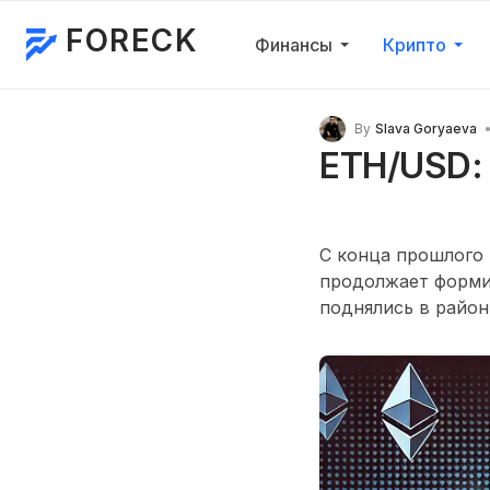
FORECK
Финансы
Крипто
By
Slava Goryaeva
ETH/USD:
С конца прошлого 
продолжает формир
поднялись в район